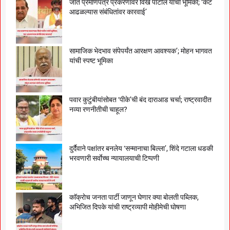
जात प्रमाणपत्र प्रकरणावर विखे पाटील यांची भूमिका; ‘कट
आढळल्यास संबंधितांवर कारवाई’
सामाजिक भेदभाव संपेपर्यंत आरक्षण आवश्यक’; मोहन भागवत
यांची स्पष्ट भूमिका
पवार कुटुंबीयांसोबत ‘पीके’ची बंद दाराआड चर्चा; राष्ट्रवादीत
नव्या रणनीतीची चाहूल?
दुर्दैवाने पक्षांतर बनलेय ‘सन्मानाचा बिल्ला’, शिंदे गटाला धडकी
भरवणारी सर्वाेच्च न्यायालयाची टिप्पणी
काॅक्राेच जनता पार्टी जाणून घेणार क्या बाेलती पब्लिक,
अभिजित दिपके यांची राष्ट्रव्यापी माेहीमेची घाेषणा