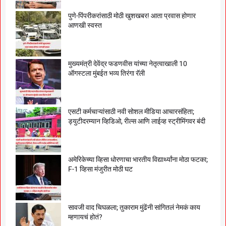
पुणे-पिंपरीकरांसाठी मोठी खुशखबर! आता प्रवास होणार
आणखी स्वस्त
मुख्यमंत्री देवेंद्र फडणवीस यांच्या नेतृत्वाखाली 10
ऑगस्टला मुंबईत भव्य तिरंगा रॅली
एसटी कर्मचाऱ्यांसाठी नवी सोशल मीडिया आचारसंहिता;
ड्युटीदरम्यान व्हिडिओ, रील्स आणि लाईव्ह स्ट्रीमिंगवर बंदी
अमेरिकेच्या व्हिसा धोरणाचा भारतीय विद्यार्थ्यांना मोठा फटका;
F-1 व्हिसा मंजुरीत मोठी घट
सावजी वाद चिघळला; तुकाराम मुंढेंनी सांगितलं नेमकं काय
म्हणायचं होतं?