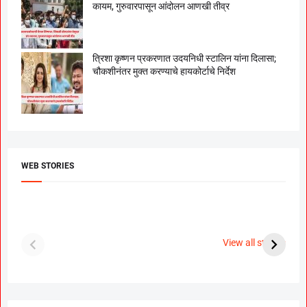
कायम, गुरुवारपासून आंदोलन आणखी तीव्र
त्रिशा कृष्णन प्रकरणात उदयनिधी स्टालिन यांना दिलासा;
चौकशीनंतर मुक्त करण्याचे हायकोर्टाचे निर्देश
WEB STORIES
दगडी चाल फेम अभिनेत्री
श्रीमंत दगडूशेठ गणपती
ब
पूजा सावंत ने गुपचूप
2023
स
View all stories
उरकला साखरपुडा.
म