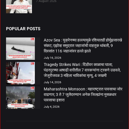
7 August 2026
POPULAR POSTS
Azov Sea : युक्रेनच्या हल्ल्यामुळे रशियातही होर्मुझसारखे
संकट; एझोव्ह समुद्रात जहाजांची वाहतूक थांबली, 9
दिवसांत 116 जहाजांवर हल्ले झाले
July 16, 2026
Tragedy Strikes Wari : दिंडीवर काळाचा घाला;
पंढरपूरच्या आषाढी वारीतील 7 वारकऱ्यांना ट्रकने उडवले,
जेजुरीजवळ 3 महिला भाविकांचा मृत्यू, 4 जखमी
July 14, 2026
Maharashtra Monsoon : महाराष्ट्रात पावसाचा जोर
वाढणार; 3 ते 7 जुलैदरम्यान अनेक जिल्ह्यांना मुसळधार
पावसाचा इशारा
July 4, 2026