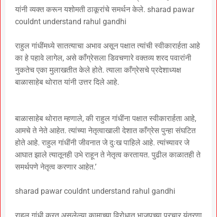
यांनी व्यक्त करून यशोमती ठाकूरांचे समर्थन केले. sharad pawar
couldnt understand rahul gandhi
राहुल गांधींमध्ये सातत्याचा अभाव असून पक्षात त्यांची स्वीकारार्हता आहे
का हे पहावे लागेल, असे काँग्रेसला डिवचणारे वक्तव्य शरद पवारांनी
नुकतेच एका मुलाखतीत केले होते. त्याला काँग्रेसचे प्रदेशाध्यक्ष
बाळासाहेब थोरात यांनी उत्तर दिले आहे.
बाळासाहेब थोरात म्हणाले, की राहुल गांधींना पक्षात स्वीकारार्हता आहे,
आमचे ते नेते आहेत. त्यांच्या नेतृत्वाखाली देशात काँग्रेस पुन्हा संघटित
होते आहे. राहुल गांधींनी जीवनात जे दुःख पाहिले आहे. त्यांच्यावर जे
आघात झाले त्यातूनही उभे राहून ते नेतृत्व करतायत. पुढील काळातही ते
समर्थपणे नेतृत्व करणार आहेत.’
sharad pawar couldnt understand rahul gandhi
राहुल गांधी करत असलेल्या कामाच्या विरोधात भाजपच्या प्रचार यंत्रणा