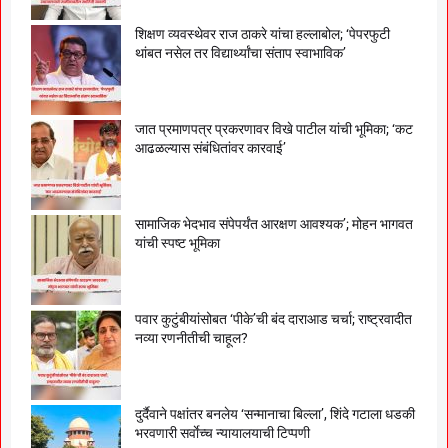
शिक्षण व्यवस्थेवर राज ठाकरे यांचा हल्लाबोल; ‘पेपरफुटी
थांबत नसेल तर विद्यार्थ्यांचा संताप स्वाभाविक’
जात प्रमाणपत्र प्रकरणावर विखे पाटील यांची भूमिका; ‘कट
आढळल्यास संबंधितांवर कारवाई’
सामाजिक भेदभाव संपेपर्यंत आरक्षण आवश्यक’; मोहन भागवत
यांची स्पष्ट भूमिका
पवार कुटुंबीयांसोबत ‘पीके’ची बंद दाराआड चर्चा; राष्ट्रवादीत
नव्या रणनीतीची चाहूल?
दुर्दैवाने पक्षांतर बनलेय ‘सन्मानाचा बिल्ला’, शिंदे गटाला धडकी
भरवणारी सर्वाेच्च न्यायालयाची टिप्पणी