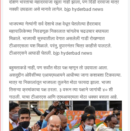
दक्षिण भारताचा महादरवाजा खुला नाही झाला, पण दिंडी दरवाजा मात्र
नक्की उघडला असे मानावे लागेल. bjp hyderbad news
भाजपच्या नेत्यांनी सर्व देशाचे लक्ष वेधून घेतलेल्या हैदराबाद
महापालिकेच्या निवडणूक निकालात चांगलेच चढउचार बघायला
मिळाले. भाजपची सुरुवातीला वेगात असलेली गाडी रोखण्यात
टीआरएसला यश मिळाले. परंतु, दुपारनंतर चित्र काहीसे पालटले.
टीआरएसने आघाडी घेतली. bjp hyderbad news
बहुमताकडे नाही, पण सर्वांत मोठा पक्ष म्हणून तो उदयाला आला.
असदुद्दीन ओवैसींच्या एआयएमआयने आधीच्या जागा कशाबशा टिकवल्या.
मात्र या निकालांतून भाजपला तुलनेत मोठा फायदा झाला. भाजप
तिसऱ्या क्रमांकाचा पक्ष ठरला. ३ वरून त्या पक्षाने जागांची ४० शी
गाठली. याचा टीआरएस आणि एएमआयएमला मोठा धक्का बसला आहे.