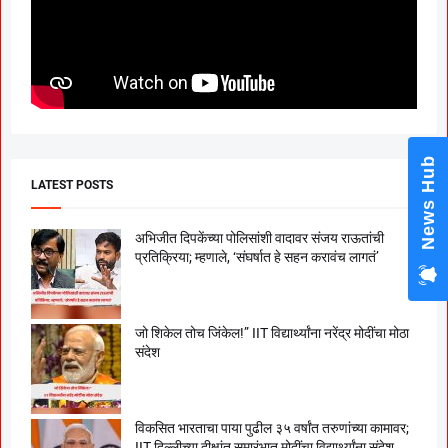
News Hub
LATEST POSTS
अभिजीत दिपकेंच्या पोलिसांशी वादावर संजय राऊतांची
प्रतिक्रिया; म्हणाले, ‘संघर्षात हे सहन करावंच लागतं’
जो शिकेल तोच जिंकेल!” IIT विद्यार्थ्यांना नरेंद्र मोदींचा मोठा
संदेश
विकसित भारताचा पाया पुढील ३५ वर्षांत तरुणांच्या कामावर;
IIT दिल्लीच्या दीक्षांत समारंभात मोदींचा विद्यार्थ्यांना संदेश