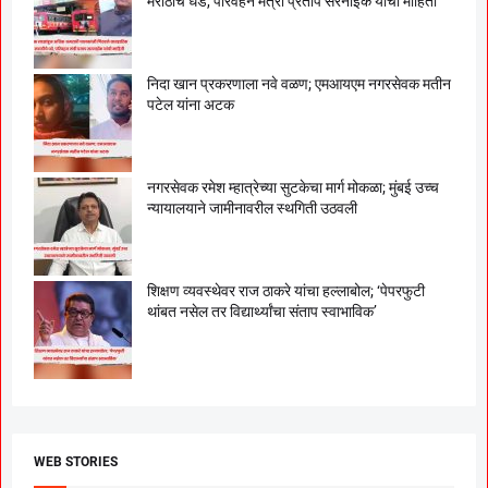
मराठीचे धडे, परिवहन मंत्री प्रताप सरनाईक यांची माहिती
निदा खान प्रकरणाला नवे वळण; एमआयएम नगरसेवक मतीन
पटेल यांना अटक
नगरसेवक रमेश म्हात्रेच्या सुटकेचा मार्ग मोकळा; मुंबई उच्च
न्यायालयाने जामीनावरील स्थगिती उठवली
शिक्षण व्यवस्थेवर राज ठाकरे यांचा हल्लाबोल; ‘पेपरफुटी
थांबत नसेल तर विद्यार्थ्यांचा संताप स्वाभाविक’
WEB STORIES