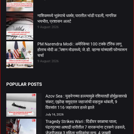
नाशिकमध्ये भूकंपाचे धक्के; घरातील भांडी पडली, नागरिक
भयभीत, प्रशासन अलर्ट
9 August 2026
PM Narendra Modi : अमेरिकेचा 100 टक्के टॅरिफ लागू
होताच मोदी अॅक्शन मोडमध्ये; जे.डी. व्हान्स यांच्याशी फोनवरून
चर्चा
9 August 2026
POPULAR POSTS
Azov Sea : युक्रेनच्या हल्ल्यामुळे रशियातही होर्मुझसारखे
संकट; एझोव्ह समुद्रात जहाजांची वाहतूक थांबली, 9
दिवसांत 116 जहाजांवर हल्ले झाले
July 16, 2026
Tragedy Strikes Wari : दिंडीवर काळाचा घाला;
पंढरपूरच्या आषाढी वारीतील 7 वारकऱ्यांना ट्रकने उडवले,
जेजुरीजवळ 3 महिला भाविकांचा मृत्यू, 4 जखमी