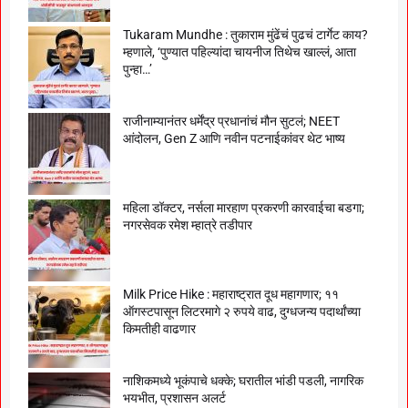
Tukaram Mundhe : तुकाराम मुंढेंचं पुढचं टार्गेट काय?
म्हणाले, ‘पुण्यात पहिल्यांदा चायनीज तिथेच खाल्लं, आता
पुन्हा…’
राजीनाम्यानंतर धर्मेंद्र प्रधानांचं मौन सुटलं; NEET
आंदोलन, Gen Z आणि नवीन पटनाईकांवर थेट भाष्य
महिला डॉक्टर, नर्सला मारहाण प्रकरणी कारवाईचा बडगा;
नगरसेवक रमेश म्हात्रे तडीपार
Milk Price Hike : महाराष्ट्रात दूध महागणार; ११
ऑगस्टपासून लिटरमागे २ रुपये वाढ, दुग्धजन्य पदार्थांच्या
किमतीही वाढणार
नाशिकमध्ये भूकंपाचे धक्के; घरातील भांडी पडली, नागरिक
भयभीत, प्रशासन अलर्ट