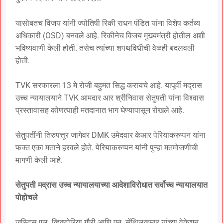
यासोबतच विजय यांनी ज्योतिषी रिकी राधन पंडित यांना विशेष कर्तव्य
अधिकारी (OSD) बनवले आहे. रिकीनेच विजय मुख्यमंत्री होतील अशी
भविष्यवाणी केली होती. तसेच त्यांच्या शपथविधीची वेळही बदलवली
होती.
TVK सरकारला 13 मे रोजी बहुमत सिद्ध करायचे आहे. यापूर्वी मद्रास
उच्च न्यायालयाने TVK आमदार आर श्रीनिवास सेतुपती यांना विश्वास
प्रस्तावासह कोणत्याही मतदानात भाग घेण्यापासून रोखले आहे.
सेतुपतींनी तिरुपत्तूर जागेवर DMK उमेदवार केआर पेरियाकरुप्पन यांना
फक्त एका मताने हरवले होते. पेरियाकरुप्पन यांनी पुन्हा मतमोजणीची
मागणी केली आहे.
सेतुपती मद्रास उच्च न्यायालयाच्या आदेशाविरोधात सर्वोच्च न्यायालयात
पोहोचले
जस्टिस एल. व्हिक्टोरिया गौरी आणि एन. सेंथिलकुमार यांच्या वेकेशन