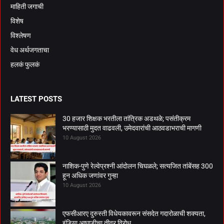
माहिती जगाची
विशेष
विश्लेषण
वेध अर्थजगताचा
हलकं फुलकं
LATEST POSTS
30 हजार शिक्षक भरतीला तांत्रिक अडथळे; पसंतीक्रम
भरण्यासाठी मुदत वाढवली, उमेदवारांची आठवडाभराची मागणी
10 August 2026
नाशिक-पुणे रेल्वेप्रश्नी आंदोलन चिघळले; सत्यजित तांबेंसह 300
हून अधिक जणांवर गुन्हा
10 August 2026
एफसीआरए दुरुस्ती विधेयकावरून संसदेत गदारोळाची शक्यता,
इंडिया आघाडीचा तीव्र विरोध