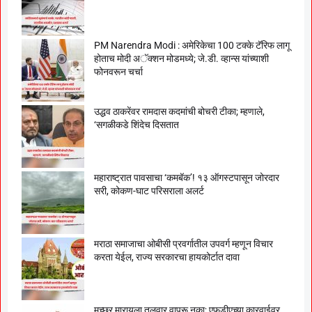
PM Narendra Modi : अमेरिकेचा 100 टक्के टॅरिफ लागू
होताच मोदी अॅक्शन मोडमध्ये; जे.डी. व्हान्स यांच्याशी
फोनवरून चर्चा
उद्धव ठाकरेंवर रामदास कदमांची बोचरी टीका; म्हणाले,
‘सगळीकडे शिंदेच दिसतात
महाराष्ट्रात पावसाचा ‘कमबॅक’! १३ ऑगस्टपासून जोरदार
सरी, कोकण-घाट परिसराला अलर्ट
मराठा समाजाचा ओबीसी प्रवर्गातील उपवर्ग म्हणून विचार
करता येईल, राज्य सरकारचा हायकोर्टात दावा
मच्छर मारायला तलवार वापरू नका; एफडीएच्या कारवाईवर