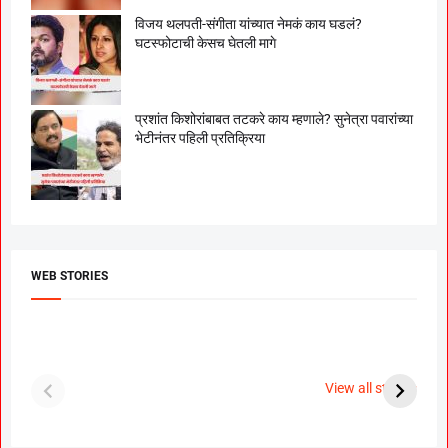
विजय थलपती-संगीता यांच्यात नेमकं काय घडलं?
घटस्फोटाची केसच घेतली मागे
प्रशांत किशोरांबाबत तटकरे काय म्हणाले? सुनेत्रा पवारांच्या
भेटीनंतर पहिली प्रतिक्रिया
WEB STORIES
दगडी चाल फेम अभिनेत्री
श्रीमंत दगडूशेठ गणपती
ब
पूजा सावंत ने गुपचूप
2023
स
View all stories
उरकला साखरपुडा.
म