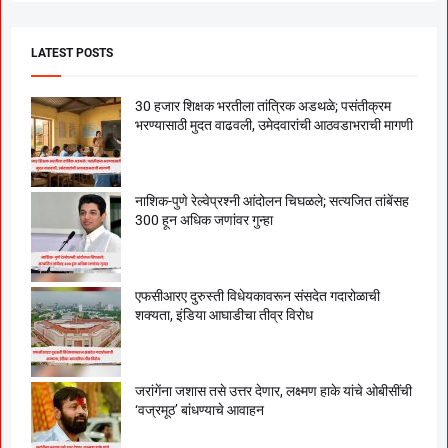
LATEST POSTS
30 हजार शिक्षक भरतीला तांत्रिक अडथळे; पसंतीक्रम
भरण्यासाठी मुदत वाढवली, उमेदवारांची आठवडाभराची मागणी
नाशिक-पुणे रेल्वेप्रश्नी आंदोलन चिघळले; सत्यजित तांबेंसह
300 हून अधिक जणांवर गुन्हा
एफसीआरए दुरुस्ती विधेयकावरून संसदेत गदारोळाची
शक्यता, इंडिया आघाडीचा तीव्र विरोध
जरांगेंना जशास तसे उत्तर देणार, लक्ष्मण हाके यांचे ओबीसींची
‘वज्रमूठ’ बांधण्याचे आवाहन