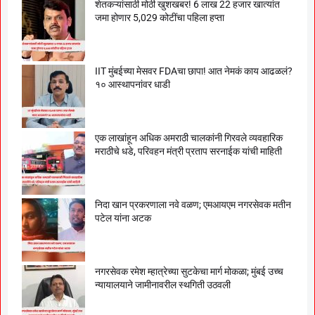
शेतकऱ्यांसाठी मोठी खुशखबर! 6 लाख 22 हजार खात्यांत
जमा होणार 5,029 कोटींचा पहिला हप्ता
IIT मुंबईच्या मेसवर FDAचा छापा! आत नेमकं काय आढळलं?
१० आस्थापनांवर धाडी
एक लाखांहून अधिक अमराठी चालकांनी गिरवले व्यवहारिक
मराठीचे धडे, परिवहन मंत्री प्रताप सरनाईक यांची माहिती
निदा खान प्रकरणाला नवे वळण; एमआयएम नगरसेवक मतीन
पटेल यांना अटक
नगरसेवक रमेश म्हात्रेच्या सुटकेचा मार्ग मोकळा; मुंबई उच्च
न्यायालयाने जामीनावरील स्थगिती उठवली