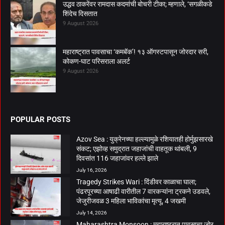
उद्धव ठाकरेंवर रामदास कदमांची बोचरी टीका; म्हणाले, ‘सगळीकडे
शिंदेच दिसतात
9 August 2026
महाराष्ट्रात पावसाचा ‘कमबॅक’! १३ ऑगस्टपासून जोरदार सरी,
कोकण-घाट परिसराला अलर्ट
9 August 2026
POPULAR POSTS
Azov Sea : युक्रेनच्या हल्ल्यामुळे रशियातही होर्मुझसारखे
संकट; एझोव्ह समुद्रात जहाजांची वाहतूक थांबली, 9
दिवसांत 116 जहाजांवर हल्ले झाले
July 16, 2026
Tragedy Strikes Wari : दिंडीवर काळाचा घाला;
पंढरपूरच्या आषाढी वारीतील 7 वारकऱ्यांना ट्रकने उडवले,
जेजुरीजवळ 3 महिला भाविकांचा मृत्यू, 4 जखमी
July 14, 2026
Maharashtra Monsoon : महाराष्ट्रात पावसाचा जोर