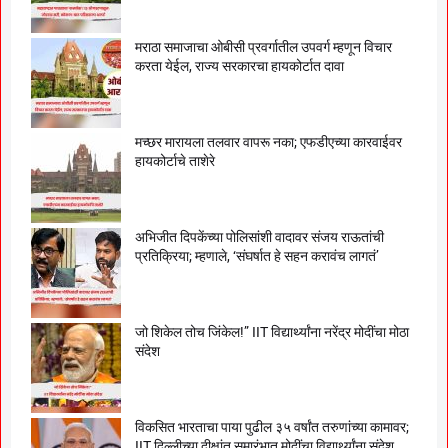
मराठा समाजाचा ओबीसी प्रवर्गातील उपवर्ग म्हणून विचार
करता येईल, राज्य सरकारचा हायकोर्टात दावा
मच्छर मारायला तलवार वापरू नका; एफडीएच्या कारवाईवर
हायकोर्टाचे ताशेरे
अभिजीत दिपकेंच्या पोलिसांशी वादावर संजय राऊतांची
प्रतिक्रिया; म्हणाले, ‘संघर्षात हे सहन करावंच लागतं’
जो शिकेल तोच जिंकेल!” IIT विद्यार्थ्यांना नरेंद्र मोदींचा मोठा
संदेश
विकसित भारताचा पाया पुढील ३५ वर्षांत तरुणांच्या कामावर;
IIT दिल्लीच्या दीक्षांत समारंभात मोदींचा विद्यार्थ्यांना संदेश