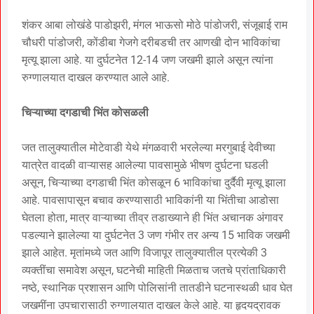
शंकर आबा लोखंडे पाडोझरी, मंगल भाऊसो मोठे पांडोजरी, संजूबाई राम
चौधरी पांडोजरी, कोंडीबा गेजगे दरीबडची तर आणखी दोन भाविकांचा
मृत्यू झाला आहे. या दुर्घटनेत 12-14 जण जखमी झाले असून त्यांना
रुग्णालयात दाखल करण्यात आले आहे.
चिऱ्याच्या दगडाची भिंत कोसळली
जत तालुक्यातील मोटेवाडी येथे मंगळवारी भरलेल्या मरगुबाई देवीच्या
यात्रेत वादळी वाऱ्यासह आलेल्या पावसामुळे भीषण दुर्घटना घडली
असून, चिऱ्याच्या दगडाची भिंत कोसळून 6 भाविकांचा दुर्दैवी मृत्यू झाला
आहे. पावसापासून बचाव करण्यासाठी भाविकांनी या भिंतीचा आडोसा
घेतला होता, मात्र वाऱ्याच्या तीव्र तडाख्याने ही भिंत अचानक अंगावर
पडल्याने झालेल्या या दुर्घटनेत 3 जण गंभीर तर अन्य 15 भाविक जखमी
झाले आहेत. मृतांमध्ये जत आणि विजापूर तालुक्यातील प्रत्येकी 3
व्यक्तींचा समावेश असून, घटनेची माहिती मिळताच जतचे प्रांताधिकारी
नष्ठे, स्थानिक प्रशासन आणि पोलिसांनी तातडीने घटनास्थळी धाव घेत
जखमींना उपचारासाठी रुग्णालयात दाखल केले आहे. या हृदयद्रावक