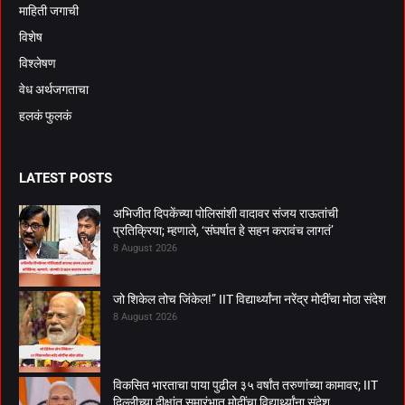
माहिती जगाची
विशेष
विश्लेषण
वेध अर्थजगताचा
हलकं फुलकं
LATEST POSTS
अभिजीत दिपकेंच्या पोलिसांशी वादावर संजय राऊतांची
प्रतिक्रिया; म्हणाले, ‘संघर्षात हे सहन करावंच लागतं’
8 August 2026
जो शिकेल तोच जिंकेल!” IIT विद्यार्थ्यांना नरेंद्र मोदींचा मोठा संदेश
8 August 2026
विकसित भारताचा पाया पुढील ३५ वर्षांत तरुणांच्या कामावर; IIT
दिल्लीच्या दीक्षांत समारंभात मोदींचा विद्यार्थ्यांना संदेश