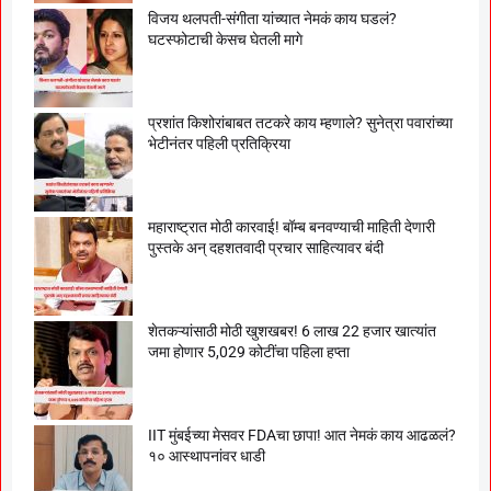
विजय थलपती-संगीता यांच्यात नेमकं काय घडलं?
घटस्फोटाची केसच घेतली मागे
प्रशांत किशोरांबाबत तटकरे काय म्हणाले? सुनेत्रा पवारांच्या
भेटीनंतर पहिली प्रतिक्रिया
महाराष्ट्रात मोठी कारवाई! बॉम्ब बनवण्याची माहिती देणारी
पुस्तके अन् दहशतवादी प्रचार साहित्यावर बंदी
शेतकऱ्यांसाठी मोठी खुशखबर! 6 लाख 22 हजार खात्यांत
जमा होणार 5,029 कोटींचा पहिला हप्ता
IIT मुंबईच्या मेसवर FDAचा छापा! आत नेमकं काय आढळलं?
१० आस्थापनांवर धाडी