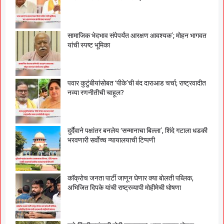
सामाजिक भेदभाव संपेपर्यंत आरक्षण आवश्यक’; मोहन भागवत
यांची स्पष्ट भूमिका
पवार कुटुंबीयांसोबत ‘पीके’ची बंद दाराआड चर्चा; राष्ट्रवादीत
नव्या रणनीतीची चाहूल?
दुर्दैवाने पक्षांतर बनलेय ‘सन्मानाचा बिल्ला’, शिंदे गटाला धडकी
भरवणारी सर्वाेच्च न्यायालयाची टिप्पणी
काॅक्राेच जनता पार्टी जाणून घेणार क्या बाेलती पब्लिक,
अभिजित दिपके यांची राष्ट्रव्यापी माेहीमेची घाेषणा