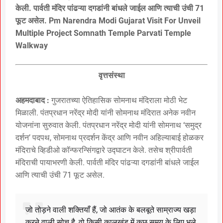
केली. पार्वती मंदिर पांढऱ्या दगडांनी बांधले जाईल आणि त्याची उंची 71
फूट असेल. Pm Narendra Modi Gujarat Visit For Unveil
Multiple Project Somnath Temple Parvati Temple
Walkway
वृत्तसंस्था
अहमदाबाद :
गुजरातच्या ऐतिहासिक सोमनाथ मंदिराला मोठी भेट
मिळाली. पंतप्रधान नरेंद्र मोदी यांनी सोमनाथ मंदिरात अनेक नवीन
योजनांना सुरुवात केली. पंतप्रधान नरेंद्र मोदी यांनी सोमनाथ ‘समुद्र
दर्शन’ पदपथ, सोमनाथ प्रदर्शन केंद्र आणि नवीन अहिल्याबाई होळकर
मंदिराचे व्हिडीओ कॉन्फरन्सिंगद्वारे उद्घाटन केले. तसेच श्रीपार्वती
मंदिराची पायाभरणी केली. पार्वती मंदिर पांढऱ्या दगडांनी बांधले जाईल
आणि त्याची उंची 71 फूट असेल.
जो तोड़ने वाली शक्तियाँ हैं, जो आतंक के बलबूते साम्राज्य खड़ा
करने वाली सोच है, वो किसी कालखंड में कुछ समय के लिए भले