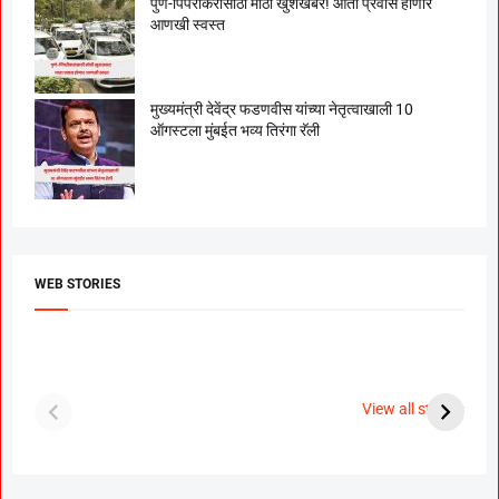
पुणे-पिंपरीकरांसाठी मोठी खुशखबर! आता प्रवास होणार
आणखी स्वस्त
मुख्यमंत्री देवेंद्र फडणवीस यांच्या नेतृत्वाखाली 10
ऑगस्टला मुंबईत भव्य तिरंगा रॅली
WEB STORIES
दगडी चाल फेम अभिनेत्री
श्रीमंत दगडूशेठ गणपती
ब
पूजा सावंत ने गुपचूप
2023
स
View all stories
उरकला साखरपुडा.
म