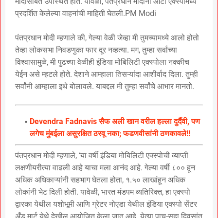
मोदींसोबत उपस्थित होते. यावेळी, पंतप्रधान मोदींनी ऑटो एक्स्पोमध्ये
प्रदर्शित केलेल्या वाहनांची माहिती घेतली.PM Modi
पंतप्रधान मोदी म्हणाले की, गेल्या वेळी जेव्हा मी तुमच्यामध्ये आलो होतो
तेव्हा लोकसभा निवडणुका फार दूर नव्हत्या. मग, तुम्हा सर्वांच्या
विश्वासामुळे, मी पुढच्या वेळीही इंडिया मोबिलिटी एक्स्पोला नक्कीच
येईन असे म्हटले होते. देशाने आम्हाला तिसऱ्यांदा आशीर्वाद दिला. तुम्ही
सर्वांनी आम्हाला इथे बोलावले. याबद्दल मी तुम्हा सर्वांचे आभार मानतो.
Devendra Fadnavis सैफ अली खान वरील हल्ला दुर्दैवी, पण
लगेच मुंबईला असुरक्षित ठरवू नका; फडणवीसांनी ठणकावले!!
पंतप्रधान मोदी म्हणाले, ‘या वर्षी इंडिया मोबिलिटी एक्स्पोची व्याप्ती
लक्षणीयरीत्या वाढली आहे याचा मला आनंद आहे. गेल्या वर्षी ८०० हून
अधिक अधिकाऱ्यांनी सहभाग घेतला होता, १.५० लाखांहून अधिक
लोकांनी भेट दिली होती. यावेळी, भारत मंडपम व्यतिरिक्त, हा एक्स्पो
द्वारका येथील यशोभूमी आणि ग्रेटर नोएडा येथील इंडिया एक्स्पो सेंटर
अँड मार्ट येथे देखील आयोजित केला जात आहे. येत्या पाच-सहा दिवसांत