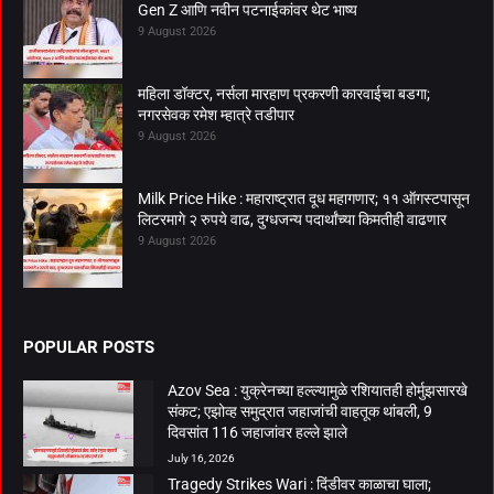
Gen Z आणि नवीन पटनाईकांवर थेट भाष्य
9 August 2026
महिला डॉक्टर, नर्सला मारहाण प्रकरणी कारवाईचा बडगा;
नगरसेवक रमेश म्हात्रे तडीपार
9 August 2026
Milk Price Hike : महाराष्ट्रात दूध महागणार; ११ ऑगस्टपासून
लिटरमागे २ रुपये वाढ, दुग्धजन्य पदार्थांच्या किमतीही वाढणार
9 August 2026
POPULAR POSTS
Azov Sea : युक्रेनच्या हल्ल्यामुळे रशियातही होर्मुझसारखे
संकट; एझोव्ह समुद्रात जहाजांची वाहतूक थांबली, 9
दिवसांत 116 जहाजांवर हल्ले झाले
July 16, 2026
Tragedy Strikes Wari : दिंडीवर काळाचा घाला;