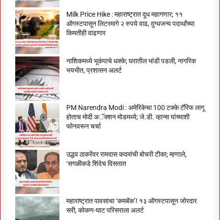
Milk Price Hike : महाराष्ट्रात दूध महागणार; ११
ऑगस्टपासून लिटरमागे २ रुपये वाढ, दुग्धजन्य पदार्थांच्या
किमतीही वाढणार
नाशिकमध्ये भूकंपाचे धक्के; घरातील भांडी पडली, नागरिक
भयभीत, प्रशासन अलर्ट
PM Narendra Modi : अमेरिकेचा 100 टक्के टॅरिफ लागू
होताच मोदी अॅक्शन मोडमध्ये; जे.डी. व्हान्स यांच्याशी
फोनवरून चर्चा
उद्धव ठाकरेंवर रामदास कदमांची बोचरी टीका; म्हणाले,
‘सगळीकडे शिंदेच दिसतात
महाराष्ट्रात पावसाचा ‘कमबॅक’! १३ ऑगस्टपासून जोरदार
सरी, कोकण-घाट परिसराला अलर्ट