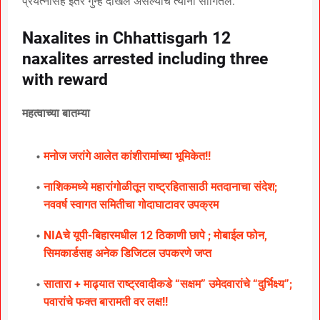
प्रयत्नासह इतर गुन्हे दाखल असल्याचे त्यांनी सांगितले.
Naxalites in Chhattisgarh 12
naxalites arrested including three
with reward
महत्वाच्या बातम्या
मनोज जरांगे आलेत कांशीरामांच्या भूमिकेत!!
नाशिकमध्ये महारांगोळीतून राष्ट्रहितासाठी मतदानाचा संदेश;
नववर्ष स्वागत समितीचा गोदाघाटावर उपक्रम
NIAचे यूपी-बिहारमधील 12 ठिकाणी छापे ; मोबाईल फोन,
सिमकार्डसह अनेक डिजिटल उपकरणे जप्त
सातारा + माढ्यात राष्ट्रवादीकडे “सक्षम” उमेदवारांचे “दुर्भिक्ष्य”;
पवारांचे फक्त बारामती वर लक्ष!!