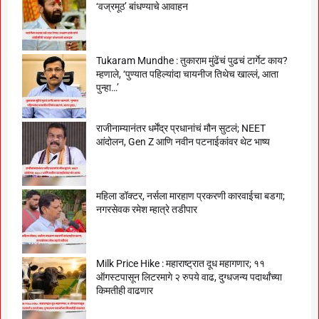
‘वज्रमूठ’ बांधण्याचे आवाहन
Tukaram Mundhe : तुकाराम मुंढेंचं पुढचं टार्गेट काय?
म्हणाले, ‘पुण्यात पहिल्यांदा चायनीज तिथेच खाल्लं, आता
पुन्हा…’
राजीनाम्यानंतर धर्मेंद्र प्रधानांचं मौन सुटलं; NEET
आंदोलन, Gen Z आणि नवीन पटनाईकांवर थेट भाष्य
महिला डॉक्टर, नर्सला मारहाण प्रकरणी कारवाईचा बडगा;
नगरसेवक रमेश म्हात्रे तडीपार
Milk Price Hike : महाराष्ट्रात दूध महागणार; ११
ऑगस्टपासून लिटरमागे २ रुपये वाढ, दुग्धजन्य पदार्थांच्या
किमतीही वाढणार