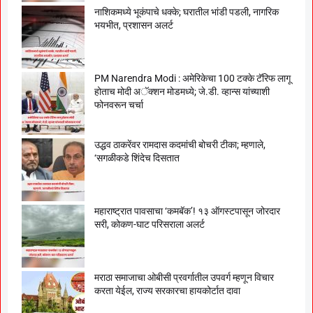
नाशिकमध्ये भूकंपाचे धक्के; घरातील भांडी पडली, नागरिक
भयभीत, प्रशासन अलर्ट
PM Narendra Modi : अमेरिकेचा 100 टक्के टॅरिफ लागू
होताच मोदी अॅक्शन मोडमध्ये; जे.डी. व्हान्स यांच्याशी
फोनवरून चर्चा
उद्धव ठाकरेंवर रामदास कदमांची बोचरी टीका; म्हणाले,
‘सगळीकडे शिंदेच दिसतात
महाराष्ट्रात पावसाचा ‘कमबॅक’! १३ ऑगस्टपासून जोरदार
सरी, कोकण-घाट परिसराला अलर्ट
मराठा समाजाचा ओबीसी प्रवर्गातील उपवर्ग म्हणून विचार
करता येईल, राज्य सरकारचा हायकोर्टात दावा