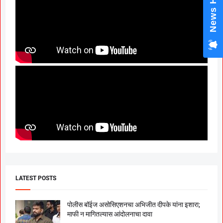
News Hub
LATEST POSTS
पोलीस बॉईज असोसिएशनचा अभिजीत दीपके यांना इशारा;
माफी न मागितल्यास आंदोलनाचा दावा