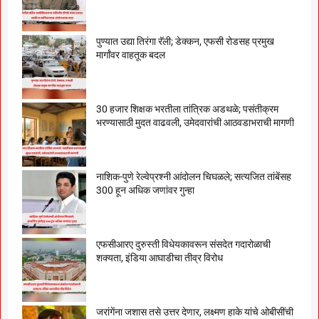
पुण्यात उद्या तिरंगा रॅली; डेक्कन, एफसी रोडसह प्रमुख
मार्गांवर वाहतूक बदल
30 हजार शिक्षक भरतीला तांत्रिक अडथळे; पसंतीक्रम
भरण्यासाठी मुदत वाढवली, उमेदवारांची आठवडाभराची मागणी
नाशिक-पुणे रेल्वेप्रश्नी आंदोलन चिघळले; सत्यजित तांबेंसह
300 हून अधिक जणांवर गुन्हा
एफसीआरए दुरुस्ती विधेयकावरून संसदेत गदारोळाची
शक्यता, इंडिया आघाडीचा तीव्र विरोध
जरांगेंना जशास तसे उत्तर देणार, लक्ष्मण हाके यांचे ओबीसींची