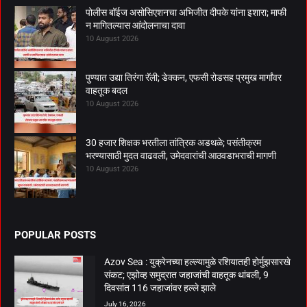
पोलीस बॉईज असोसिएशनचा अभिजीत दीपके यांना इशारा; माफी
न मागितल्यास आंदोलनाचा दावा
10 August 2026
पुण्यात उद्या तिरंगा रॅली; डेक्कन, एफसी रोडसह प्रमुख मार्गांवर
वाहतूक बदल
10 August 2026
30 हजार शिक्षक भरतीला तांत्रिक अडथळे; पसंतीक्रम
भरण्यासाठी मुदत वाढवली, उमेदवारांची आठवडाभराची मागणी
10 August 2026
POPULAR POSTS
Azov Sea : युक्रेनच्या हल्ल्यामुळे रशियातही होर्मुझसारखे
संकट; एझोव्ह समुद्रात जहाजांची वाहतूक थांबली, 9
दिवसांत 116 जहाजांवर हल्ले झाले
July 16, 2026