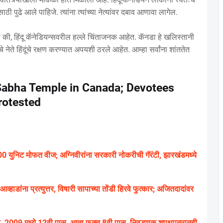
ठी पुढे आले पाहिजे. त्यांना त्यांच्या नेत्यांवर दबाव आणावा लागेल.
ी की, हिंदू कॅनेडियन्सवरील हल्ले चिंताजनक आहेत. कॅनडा हे खलिस्तानी
नेते हिंदूंचे रक्षण करण्यात अपयशी ठरले आहेत. आम्हा सर्वांना शांततेत
 Sabha Temple in Canada; Devotees
rotested
युनिट मोफत वीज; अग्निवीरांना सरकारी नोकरीची गॅरंटी, झारखंडमध्ये
हाडांना प्रत्युत्तर, विषारी सापाच्या तोंडी हिरवे फुत्कार; अजितदादांवर
ळा, 2009 मध्ये 12वी पास, आता फक्त 8वी पास, निवडणूक शपथपत्रातही