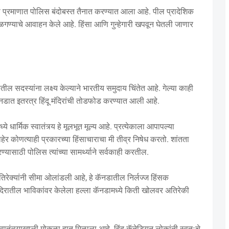
 प्रमाणात पोलिस बंदोबस्त तैनात करण्यात आला आहे. पील प्रादेशिक
ाळगण्याचे आवाहन केले आहे. हिंसा आणि गुन्हेगारी खपवून घेतली जाणार
ल सदस्यांना लक्ष्य केल्याने भारतीय समुदाय चिंतेत आहे. गेल्या काही
 कॅनडात इतरत्र हिंदू मंदिरांची तोडफोड करण्यात आली आहे.
्ये धार्मिक स्वातंत्र्य हे मूलभूत मूल्य आहे. प्रत्येकाला आपापल्या
बाहेर कोणत्याही प्रकारच्या हिंसाचाराचा मी तीव्र निषेध करतो. शांतता
यासाठी पोलिस त्यांच्या सामर्थ्याने सर्वकाही करतील.
तिरेक्यांनी सीमा ओलांडली आहे, हे कॅनडातील निर्लज्ज हिंसक
 मंदिरातील भाविकांवर केलेला हल्ला कॅनडामध्ये किती खोलवर अतिरेकी
वातंत्र्याखाली मोकळा हात मिळाला आहे. हिंदू-कॅनेडियन लोकांनी स्वतःचे