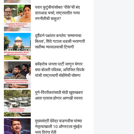
पवार कुटुंबीयांसोबत ‘पीके’ची बंद
दाराआड चर्चा; राष्ट्रवादीत नव्या
रणनीतीची चाहूल?
दुर्दैवाने पक्षांतर बनलेय ‘सन्मानाचा
बिल्ला’, शिंदे गटाला धडकी भरवणारी
सर्वाेच्च न्यायालयाची टिप्पणी
काॅक्राेच जनता पार्टी जाणून घेणार
क्या बाेलती पब्लिक, अभिजित दिपके
यांची राष्ट्रव्यापी माेहीमेची घाेषणा
पुणे-पिंपरीकरांसाठी मोठी खुशखबर!
आता प्रवास होणार आणखी स्वस्त
मुख्यमंत्री देवेंद्र फडणवीस यांच्या
नेतृत्वाखाली 10 ऑगस्टला मुंबईत
भव्य तिरंगा रॅली