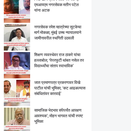
एमआयएम नगरसेवक मतीन पटेल
यांना अटक
नगरसेवक रमेश म्हात्रेच्या सुटकेचा
मार्ग मोकळा; मुंबई उच्च न्यायालयाने
जामीनावरील स्थगिती उठवली
शिक्षण व्यवस्थेवर राज ठाकरे यांचा
हल्लाबोल; ‘पेपरफुटी थांबत नसेल तर
विद्यार्थ्यांचा संताप स्वाभाविक’
जात प्रमाणपत्र प्रकरणावर विखे
पाटील यांची भूमिका; ‘कट आढळल्यास
संबंधितांवर कारवाई’
सामाजिक भेदभाव संपेपर्यंत आरक्षण
आवश्यक’; मोहन भागवत यांची स्पष्ट
भूमिका