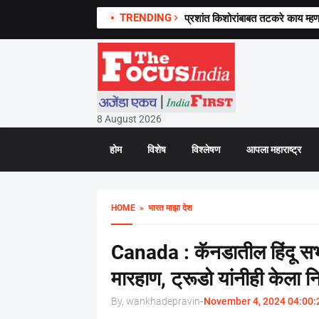
TRENDING
प्रशांत किशोरांबाबत तटकरे काय म्हणाल
8 August 2026
होम
विशेष
विश्लेषण
आपला महाराष्ट्र
HOME
» भारत माझा देश
Canada : कॅनडातील हिंदू सभा 
मारहाण, ट्रूडो यांनीही केला न
By, wankhadepravin
-
November 4, 2024 04:00: