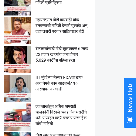
पहिली प्रतिक्रिया
महाराष्ट्रात मोठी कारवाई! बॉम्ब
बनवण्याची माहिती देणारी पुस्तके अन्
दहशतवादी प्रचार साहित्यावर बंदी
शेतकऱ्यांसाठी मोठी खुशखबर! 6 लाख
22 हजार खात्यांत जमा होणार
5,029 कोटींचा पहिला हप्ता
IIT मुंबईच्या मेसवर FDAचा छापा!
आत नेमकं काय आढळलं? १०
News Hub
आस्थापनांवर धाडी
एक लाखांहून अधिक अमराठी
चालकांनी गिरवले व्यवहारिक मराठीचे
धडे, परिवहन मंत्री प्रताप सरनाईक
यांची माहिती
निदा खान प्रकरणाला नवे वळण;