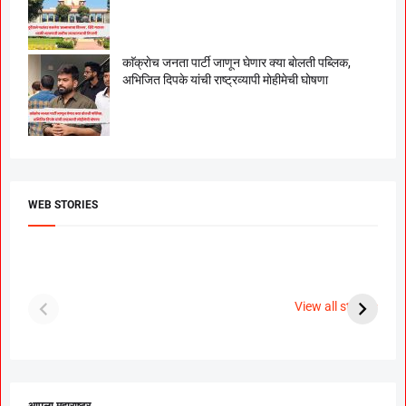
काॅक्राेच जनता पार्टी जाणून घेणार क्या बाेलती पब्लिक,
अभिजित दिपके यांची राष्ट्रव्यापी माेहीमेची घाेषणा
WEB STORIES
दगडी चाल फेम अभिनेत्री
श्रीमंत दगडूशेठ गणपती
ब
पूजा सावंत ने गुपचूप
2023
स
View all stories
उरकला साखरपुडा.
म
आपला महाराष्ट्र