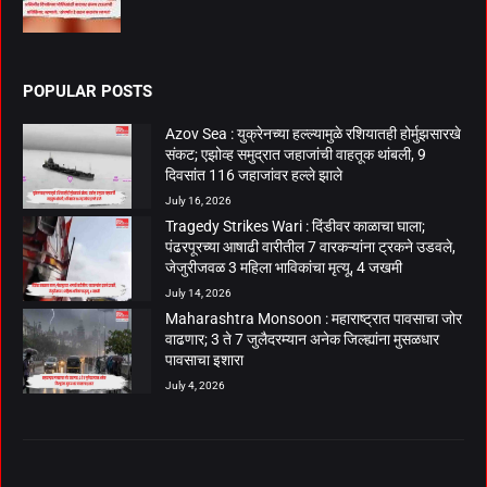
POPULAR POSTS
Azov Sea : युक्रेनच्या हल्ल्यामुळे रशियातही होर्मुझसारखे
संकट; एझोव्ह समुद्रात जहाजांची वाहतूक थांबली, 9
दिवसांत 116 जहाजांवर हल्ले झाले
July 16, 2026
Tragedy Strikes Wari : दिंडीवर काळाचा घाला;
पंढरपूरच्या आषाढी वारीतील 7 वारकऱ्यांना ट्रकने उडवले,
जेजुरीजवळ 3 महिला भाविकांचा मृत्यू, 4 जखमी
July 14, 2026
Maharashtra Monsoon : महाराष्ट्रात पावसाचा जोर
वाढणार; 3 ते 7 जुलैदरम्यान अनेक जिल्ह्यांना मुसळधार
पावसाचा इशारा
July 4, 2026