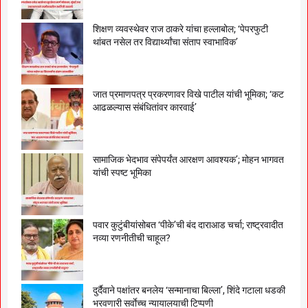
शिक्षण व्यवस्थेवर राज ठाकरे यांचा हल्लाबोल; ‘पेपरफुटी
थांबत नसेल तर विद्यार्थ्यांचा संताप स्वाभाविक’
जात प्रमाणपत्र प्रकरणावर विखे पाटील यांची भूमिका; ‘कट
आढळल्यास संबंधितांवर कारवाई’
सामाजिक भेदभाव संपेपर्यंत आरक्षण आवश्यक’; मोहन भागवत
यांची स्पष्ट भूमिका
पवार कुटुंबीयांसोबत ‘पीके’ची बंद दाराआड चर्चा; राष्ट्रवादीत
नव्या रणनीतीची चाहूल?
दुर्दैवाने पक्षांतर बनलेय ‘सन्मानाचा बिल्ला’, शिंदे गटाला धडकी
भरवणारी सर्वाेच्च न्यायालयाची टिप्पणी