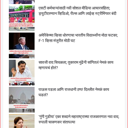
एसटी कर्मचाऱ्यांसाठी नवी सोशल मीडिया आचारसंहिता;
ड्युटीदरम्यान व्हिडिओ, रील्स आणि लाईव्ह स्ट्रीमिंगवर बंदी
अमेरिकेच्या व्हिसा धोरणाचा भारतीय विद्यार्थ्यांना मोठा फटका;
F-1 व्हिसा मंजुरीत मोठी घट
सावजी वाद चिघळला; तुकाराम मुंढेंनी सांगितलं नेमकं काय
म्हणायचं होतं?
पाऊस पडला आणि राजधानी ठप्प! दिल्लीत नेमकं काय
घडलं?
‘गुंगी गुडीया’ एका शब्दाने महाराष्ट्राच्या राजकारणात नवा वाद;
रुपाली चाकणकर संतापल्या