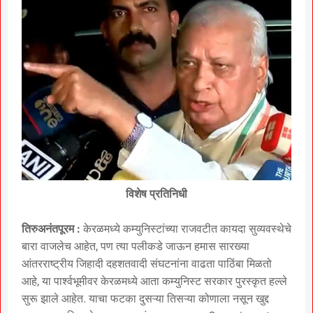
विशेष प्रतिनिधी
तिरुअनंतपूरम :
केरळमध्ये कम्युनिस्टांच्या राजवटीत कायदा सुव्यवस्थेचे
बारा वाजलेच आहेत, पण त्या पलीकडे जाऊन हमास सारख्या
आंतरराष्ट्रीय जिहादी दहशतवादी संघटनांना वाढता पाठिंबा मिळतो
आहे, या पार्श्वभूमीवर केरळमध्ये आता कम्युनिस्ट सरकार पुरस्कृत हल्ले
सुरू झाले आहेत. याचा फटका दुसऱ्या तिसऱ्या कोणाला नसून खुद्द