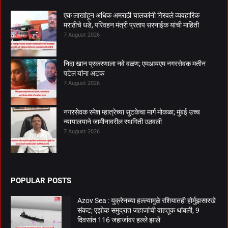
एक लाखांहून अधिक अमराठी चालकांनी गिरवले व्यवहारिक
मराठीचे धडे, परिवहन मंत्री प्रताप सरनाईक यांची माहिती
7 August 2026
निदा खान प्रकरणाला नवे वळण; एमआयएम नगरसेवक मतीन
पटेल यांना अटक
7 August 2026
नगरसेवक रमेश म्हात्रेच्या सुटकेचा मार्ग मोकळा; मुंबई उच्च
न्यायालयाने जामीनावरील स्थगिती उठवली
7 August 2026
POPULAR POSTS
Azov Sea : युक्रेनच्या हल्ल्यामुळे रशियातही होर्मुझसारखे
संकट; एझोव्ह समुद्रात जहाजांची वाहतूक थांबली, 9
दिवसांत 116 जहाजांवर हल्ले झाले