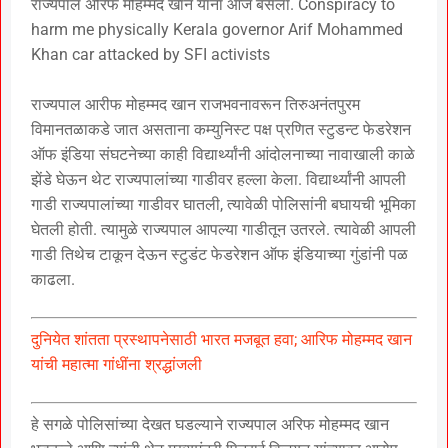
राज्यपाल अरिफ मोहम्मद खान यांना आज बसला. Conspiracy to
harm me physically Kerala governor Arif Mohammed
Khan car attacked by SFI activists
राज्यपाल आरीफ मोहम्मद खान राजभवनावरून तिरुअनंतपुरम
विमानतळाकडे जात असताना कम्युनिस्ट पक्ष प्रणित स्टुडन्ट फेडरेशन
ऑफ इंडिया संघटनेच्या काही विद्यार्थ्यांनी आंदोलनाच्या नावाखाली काळे
झेंडे घेऊन थेट राज्यपालांच्या गाडीवर हल्ला केला. विद्यार्थ्यांनी आपली
गाडी राज्यपालांच्या गाडीवर घातली, त्यावेळी पोलिसांनी बघायची भूमिका
घेतली होती. त्यामुळे राज्यपाल आपल्या गाडीतून उतरले. त्यावेळी आपली
गाडी तिथेच टाकून देऊन स्टुडंट फेडरेशन ऑफ इंडियाच्या गुंडांनी पळ
काढला.
दुनियेत शांतता प्रस्थापनेसाठी भारत मजबूत हवा; आरिफ मोहम्मद खान
यांची महात्मा गांधींना श्रद्धांजली
हे सगळे पोलिसांच्या देखत घडल्याने राज्यपाल अरिफ मोहम्मद खान