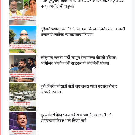
पवार कुटुंबीयांसोबत ‘पीके’ची बंद दाराआड चर्चा; राष्ट्रवादीत
नव्या रणनीतीची चाहूल?
दुर्दैवाने पक्षांतर बनलेय ‘सन्मानाचा बिल्ला’, शिंदे गटाला धडकी
भरवणारी सर्वाेच्च न्यायालयाची टिप्पणी
काॅक्राेच जनता पार्टी जाणून घेणार क्या बाेलती पब्लिक,
अभिजित दिपके यांची राष्ट्रव्यापी माेहीमेची घाेषणा
पुणे-पिंपरीकरांसाठी मोठी खुशखबर! आता प्रवास होणार
आणखी स्वस्त
मुख्यमंत्री देवेंद्र फडणवीस यांच्या नेतृत्वाखाली 10
ऑगस्टला मुंबईत भव्य तिरंगा रॅली