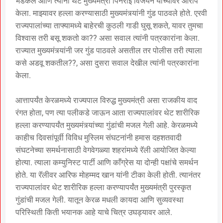
भडकले आणि त्यांनी थेट मुख्यमंत्री पिनराई विजयन यांच्यावर आरोप
केला. माझ्यावर हल्ला करण्यासाठी मुख्यमंत्र्यांनी गुंड पाठवले होते. एरवी
राज्यपालांच्या ताफ्यामध्ये बाहेरची कुठली गाडी घुसू शकते, यावर तुमचा
विश्वास तरी बसू शकतो का?? असा सवाल त्यांनी पत्रकारांना केला.
राज्यात मुख्यमंत्र्यांनी जर गुंड पाठवले असतील तर पोलीस तरी त्याला
कसे अडवू शकतील??, असा दुसरा सवाल देखील त्यांनी पत्रकारांना
केला.
आत्तापर्यंत केरळमध्ये राज्यपाल विरुद्ध मुख्यमंत्री असा राजकीय वाद
रंगत होता, पण त्या पलीकडे जाऊन आता राज्यपालांवर थेट शारीरिक
हल्ला करण्यापर्यंत मुख्यमंत्र्यांच्या गुंडांची मजल गेली आहे. केरळमध्ये
काहीच दिवसांपूर्वी विविध मुस्लिम संघटनांनी हमास दहशतवादी
संघटनेच्या समर्थनासाठी वेगवेगळ्या शहरांमध्ये रॅली आयोजित केल्या
होत्या. त्याला कम्युनिस्ट पार्टी आणि काँग्रेस या दोन्ही पक्षांचे समर्थन
होते. या रॅलीवर आरिफ मोहम्मद खान यांनी टीका केली होती. त्यानंतर
राज्यपालांवर थेट शारीरिक हल्ला करण्यापर्यंत मुख्यमंत्री पुरस्कृत
गुंडांची मजल गेली. यातून केरळ मधली कायदा आणि सुव्यवस्था
परिस्थिती किती भयानक आहे याचे चित्र उघड्यावर आले.