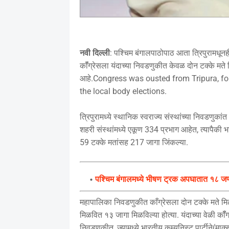
नवी दिल्ली
: पश्चिम बंगालपाठोपाठ आता त्रिपुरामधून
कॉँग्रेसला यंदाच्या निवडणुकीत केवळ दोन टक्के मते 
आहे.Congress was ousted from Tripura, fol
the local body elections.
त्रिपुरामध्ये स्थानिक स्वराज्य संस्थांच्या निवडणुकां
शहरी संस्थांमध्ये एकूण 334 प्रभाग आहेत, त्यापैक
59 टक्के मतांसह 217 जागा जिंकल्या.
पश्चिम बंगालमध्ये भीषण ट्रक अपघातात १८ जणांचा
महापालिका निवडणुकीत काँग्रेसला दोन टक्के मते मि
मिळवित १३ जागा मिळविल्या होत्या. यंदाच्या वेळी कॉ
निवडणुकीत, ज्यामध्ये भारतीय कम्युनिस्ट पार्टीने(मार