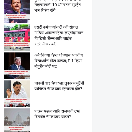
नेतृत्वाखाली 10 ऑगस्टला मुंबईत
भव्य तिरंगा रॅली
एसटी कर्मचाऱ्यांसाठी नवी सोशल
मीडिया आचारसंहिता; ड्युटीदरम्यान
व्हिडिओ, रील्स आणि लाईव्ह
स्ट्रीमिंगवर बंदी
अमेरिकेच्या व्हिसा धोरणाचा भारतीय
विद्यार्थ्यांना मोठा फटका; F-1 व्हिसा
मंजुरीत मोठी घट
सावजी वाद चिघळला; तुकाराम मुंढेंनी
सांगितलं नेमकं काय म्हणायचं होतं?
पाऊस पडला आणि राजधानी ठप्प!
दिल्लीत नेमकं काय घडलं?