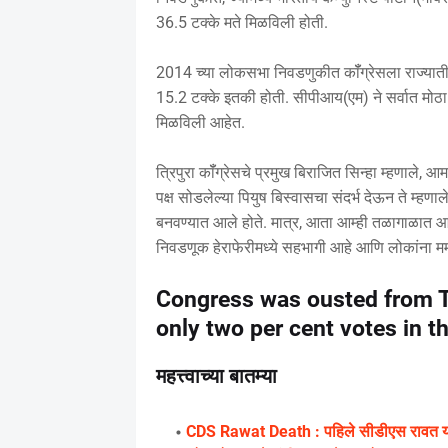
36.5 टक्के मते मिळविली होती.
2014 च्या लोकसभा निवडणुकीत कॉँग्रेसला राज्यातील
15.2 टक्के इतकी होती. सीपीआय(एम) ने सर्वात मोठा 
मिळविली आहेत.
त्रिपुरा कॉँग्रेसचे प्रमुख बिराजित सिन्हा म्हणाले
पक्ष सोडलेल्या पियुष बिस्वासचा संदर्भ देऊन ते म्हणा
बनवण्यात आले होते. मात्र, आता आम्ही तळागाळात आमच्
निवडणूक हेराफेरीमध्ये सहभागी आहे आणि लोकांना ममत
Congress was ousted from Tr
only two per cent votes in th
महत्त्वाच्या बातम्या
CDS Rawat Death : पहिले सीडीएस रावत यांच्