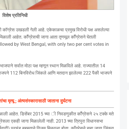
विशेष प्रतिनिधी
ही कॉग्रेस उखडली गेली आहे. एकेकाळचा प्रमुख विरोधी पक्ष असलेल्या
मिळाली आहेत. कॉँग्रेसची जागा आता तृणमूल कॉँग्रेसने घेतली
lowed by West Bengal, with only two per cent votes in
त भाजपाने सर्वात मोठा पक्ष म्हणून स्थान मिळविले आहे. राज्यातील 14
ी भाजपने 112 बिनविरोध जिंकले आणि मतदान झालेल्या 222 पैकी भाजपने
 मृत्यू ; अंत्यसंस्कारासाठी जाताना दुर्घटना
ळाली आहेत. डिसेंबर 2015 च्या ी निवडणुकीत कॉँग्रेसने २५ टक्के मते
ँग्रेसला एकही जागा मिळालेली नाही. 2013 च्या त्रिपुरा विधानसभा
्क्सवादी) प्रचंड बहुमताने विजय मिळवला होता. काँग्रेसने सहा जागा जिंकत