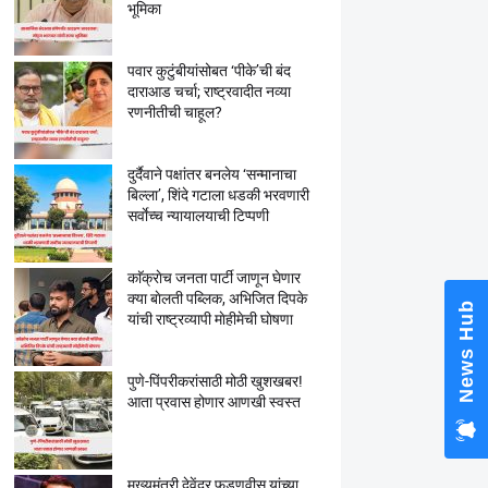
भूमिका
पवार कुटुंबीयांसोबत ‘पीके’ची बंद
दाराआड चर्चा; राष्ट्रवादीत नव्या
रणनीतीची चाहूल?
Nation
Babanr
Kunbi C
दुर्दैवाने पक्षांतर बनलेय ‘सन्मानाचा
Marath
बिल्ला’, शिंदे गटाला धडकी भरवणारी
Alarmi
सर्वाेच्च न्यायालयाची टिप्पणी
काॅक्राेच जनता पार्टी जाणून घेणार
क्या बाेलती पब्लिक, अभिजित दिपके
यांची राष्ट्रव्यापी माेहीमेची घाेषणा
पुणे-पिंपरीकरांसाठी मोठी खुशखबर!
आता प्रवास होणार आणखी स्वस्त
मुख्यमंत्री देवेंद्र फडणवीस यांच्या