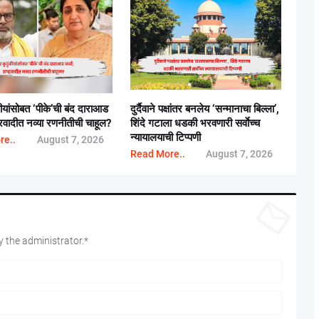
बीयांसोबत ‘पीके’ची बंद दाराआड
दुर्दैवाने पक्षांतर बनलेय ‘सन्मानाचा बिल्ला’,
्ट्रवादीत नव्या रणनीतीची चाहूल?
शिंदे गटाला धडकी भरवणारी सर्वाेच्च
न्यायालयाची टिप्पणी
re..
August 7, 2026
Read More..
August 7, 2026
 the administrator.*