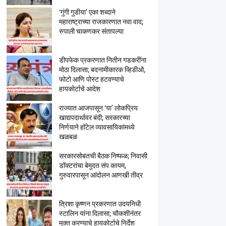
‘गुंगी गुडीया’ एका शब्दाने
महाराष्ट्राच्या राजकारणात नवा वाद;
रुपाली चाकणकर संतापल्या
डीपफेक प्रकरणात नितीन गडकरींना
मोठा दिलासा; बदनामीकारक व्हिडीओ,
फोटो आणि पोस्ट हटवण्याचे
हायकोर्टाचे आदेश
राज्यात आजपासून ‘या’ लोकप्रिय
खाद्यपदार्थावर बंदी; सरकारच्या
निर्णयाने हॉटेल व्यावसायिकांमध्ये
खळबळ
सरकारसोबतची बैठक निष्फळ; निवासी
डॉक्टरांचा बेमुदत संप कायम,
गुरुवारपासून आंदोलन आणखी तीव्र
त्रिशा कृष्णन प्रकरणात उदयनिधी
स्टालिन यांना दिलासा; चौकशीनंतर
मुक्त करण्याचे हायकोर्टाचे निर्देश