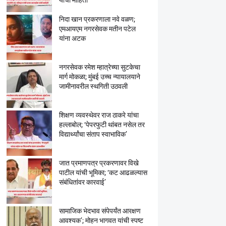
यांची माहिती
निदा खान प्रकरणाला नवे वळण;
एमआयएम नगरसेवक मतीन पटेल
यांना अटक
नगरसेवक रमेश म्हात्रेच्या सुटकेचा
मार्ग मोकळा; मुंबई उच्च न्यायालयाने
जामीनावरील स्थगिती उठवली
शिक्षण व्यवस्थेवर राज ठाकरे यांचा
हल्लाबोल; ‘पेपरफुटी थांबत नसेल तर
विद्यार्थ्यांचा संताप स्वाभाविक’
जात प्रमाणपत्र प्रकरणावर विखे
पाटील यांची भूमिका; ‘कट आढळल्यास
संबंधितांवर कारवाई’
सामाजिक भेदभाव संपेपर्यंत आरक्षण
आवश्यक’; मोहन भागवत यांची स्पष्ट