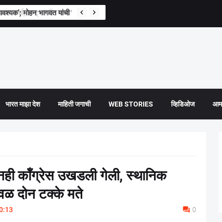
वश्यक’; मोहन भागवत यांची स्पष्ट भूमिका
भारत माझा देश
माहिती जगाची
WEB STORIES
व्हिडिओज
आमच
तूनही कॉँग्रेस उखडली गेली, स्थानिक
वळ दोन टक्के मते
0:13
0