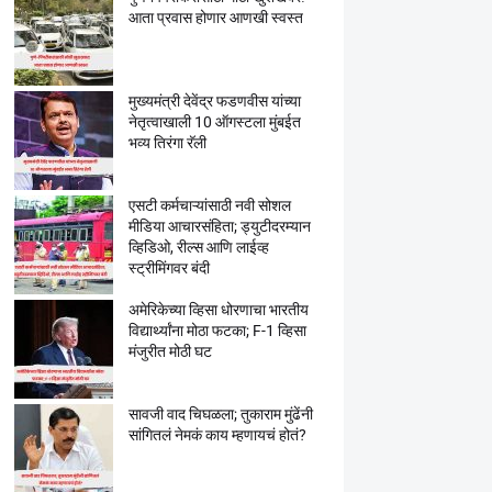
आता प्रवास होणार आणखी स्वस्त
मुख्यमंत्री देवेंद्र फडणवीस यांच्या
नेतृत्वाखाली 10 ऑगस्टला मुंबईत
भव्य तिरंगा रॅली
एसटी कर्मचाऱ्यांसाठी नवी सोशल
मीडिया आचारसंहिता; ड्युटीदरम्यान
व्हिडिओ, रील्स आणि लाईव्ह
स्ट्रीमिंगवर बंदी
अमेरिकेच्या व्हिसा धोरणाचा भारतीय
विद्यार्थ्यांना मोठा फटका; F-1 व्हिसा
मंजुरीत मोठी घट
सावजी वाद चिघळला; तुकाराम मुंढेंनी
सांगितलं नेमकं काय म्हणायचं होतं?