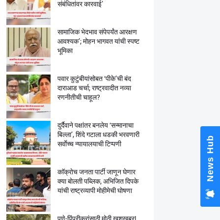
संबंधितांवर कारवाई’
सामाजिक भेदभाव संपेपर्यंत आरक्षण
आवश्यक’; मोहन भागवत यांची स्पष्ट
भूमिका
पवार कुटुंबीयांसोबत ‘पीके’ची बंद
दाराआड चर्चा; राष्ट्रवादीत नव्या
रणनीतीची चाहूल?
दुर्दैवाने पक्षांतर बनलेय ‘सन्मानाचा
बिल्ला’, शिंदे गटाला धडकी भरवणारी
News Hub
सर्वाेच्च न्यायालयाची टिप्पणी
काॅक्राेच जनता पार्टी जाणून घेणार
क्या बाेलती पब्लिक, अभिजित दिपके
यांची राष्ट्रव्यापी माेहीमेची घाेषणा
पुणे-पिंपरीकरांसाठी मोठी खुशखबर!