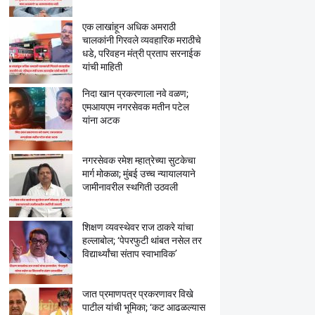
एक लाखांहून अधिक अमराठी
चालकांनी गिरवले व्यवहारिक मराठीचे
धडे, परिवहन मंत्री प्रताप सरनाईक
यांची माहिती
निदा खान प्रकरणाला नवे वळण;
एमआयएम नगरसेवक मतीन पटेल
यांना अटक
नगरसेवक रमेश म्हात्रेच्या सुटकेचा
मार्ग मोकळा; मुंबई उच्च न्यायालयाने
जामीनावरील स्थगिती उठवली
शिक्षण व्यवस्थेवर राज ठाकरे यांचा
हल्लाबोल; ‘पेपरफुटी थांबत नसेल तर
विद्यार्थ्यांचा संताप स्वाभाविक’
जात प्रमाणपत्र प्रकरणावर विखे
पाटील यांची भूमिका; ‘कट आढळल्यास