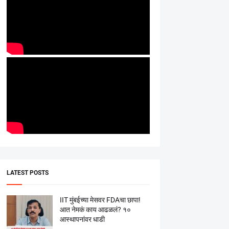
LATEST POSTS
IIT मुंबईच्या मेसवर FDAचा छापा!
आत नेमकं काय आढळलं? १०
आस्थापनांवर धाडी