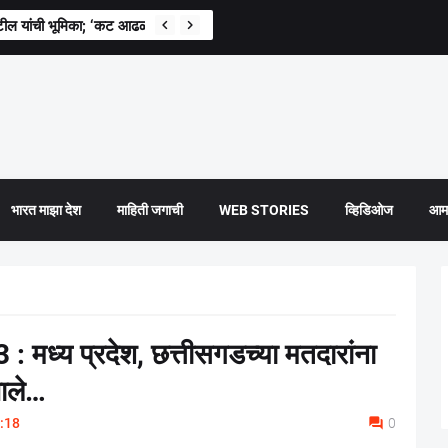
ील यांची भूमिका; ‘कट आढळल्यास संबंधितांवर कारवाई’
भारत माझा देश
माहिती जगाची
WEB STORIES
व्हिडिओज
आमच
ध्य प्रदेश, छत्तीसगडच्या मतदारांना
णाले…
:18
0