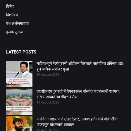
विशेष
विश्लेषण
वेध अर्थजगताचा
हलकं फुलकं
LATEST POSTS
नाशिक-पुणे रेल्वेप्रश्नी आंदोलन चिघळले; सत्यजित तांबेंसह 300
हून अधिक जणांवर गुन्हा
10 August 2026
एफसीआरए दुरुस्ती विधेयकावरून संसदेत गदारोळाची शक्यता,
इंडिया आघाडीचा तीव्र विरोध
10 August 2026
जरांगेंना जशास तसे उत्तर देणार, लक्ष्मण हाके यांचे ओबीसींची
‘वज्रमूठ’ बांधण्याचे आवाहन
10 August 2026