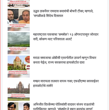
उद्धव ठाकरेंवर रामदास कदमांची बोचरी टीका; म्हणाले,
‘सगळीकडे शिंदेच दिसतात
महाराष्ट्रात पावसाचा ‘कमबॅक’! १३ ऑगस्टपासून जोरदार
सरी, कोकण-घाट परिसराला अलर्ट
मराठा समाजाचा ओबीसी प्रवर्गातील उपवर्ग म्हणून विचार
करता येईल, राज्य सरकारचा हायकोर्टात दावा
मच्छर मारायला तलवार वापरू नका; एफडीएच्या कारवाईवर
हायकोर्टाचे ताशेरे
अभिजीत दिपकेंच्या पोलिसांशी वादावर संजय राऊतांची
प्रतिक्रिया; म्हणाले, ‘संघर्षात हे सहन करावंच लागतं’