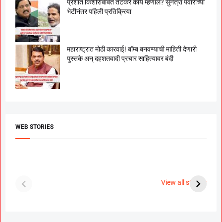
प्रशांत किशोरांबाबत तटकरे काय म्हणाले? सुनेत्रा पवारांच्या
भेटीनंतर पहिली प्रतिक्रिया
महाराष्ट्रात मोठी कारवाई! बॉम्ब बनवण्याची माहिती देणारी
पुस्तके अन् दहशतवादी प्रचार साहित्यावर बंदी
WEB STORIES
दगडी चाल फेम अभिनेत्री
श्रीमंत दगडूशेठ गणपती
ब
पूजा सावंत ने गुपचूप
2023
स
View all stories
उरकला साखरपुडा.
म