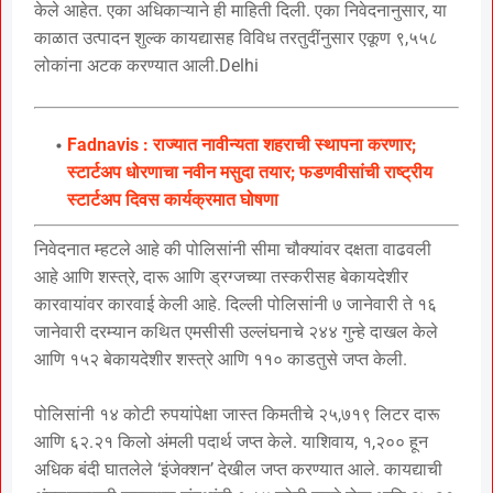
केले आहेत. एका अधिकाऱ्याने ही माहिती दिली. एका निवेदनानुसार, या
काळात उत्पादन शुल्क कायद्यासह विविध तरतुदींनुसार एकूण ९,५५८
लोकांना अटक करण्यात आली.Delhi
Fadnavis : राज्यात नावीन्यता शहराची स्थापना करणार;
स्टार्टअप धोरणाचा नवीन मसुदा तयार; फडणवीसांची राष्ट्रीय
स्टार्टअप दिवस कार्यक्रमात घोषणा
निवेदनात म्हटले आहे की पोलिसांनी सीमा चौक्यांवर दक्षता वाढवली
आहे आणि शस्त्रे, दारू आणि ड्रग्जच्या तस्करीसह बेकायदेशीर
कारवायांवर कारवाई केली आहे. दिल्ली पोलिसांनी ७ जानेवारी ते १६
जानेवारी दरम्यान कथित एमसीसी उल्लंघनाचे २४४ गुन्हे दाखल केले
आणि १५२ बेकायदेशीर शस्त्रे आणि ११० काडतुसे जप्त केली.
पोलिसांनी १४ कोटी रुपयांपेक्षा जास्त किमतीचे २५,७१९ लिटर दारू
आणि ६२.२१ किलो अंमली पदार्थ जप्त केले. याशिवाय, १,२०० हून
अधिक बंदी घातलेले ‘इंजेक्शन’ देखील जप्त करण्यात आले. कायद्याची