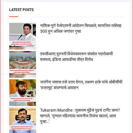
LATEST POSTS
नाशिक-पुणे रेल्वेप्रश्नी आंदोलन चिघळले; सत्यजित तांबेंसह
300 हून अधिक जणांवर गुन्हा
एफसीआरए दुरुस्ती विधेयकावरून संसदेत गदारोळाची
शक्यता, इंडिया आघाडीचा तीव्र विरोध
जरांगेंना जशास तसे उत्तर देणार, लक्ष्मण हाके यांचे ओबीसींची
‘वज्रमूठ’ बांधण्याचे आवाहन
Tukaram Mundhe : तुकाराम मुंढेंचं पुढचं टार्गेट काय?
म्हणाले, ‘पुण्यात पहिल्यांदा चायनीज तिथेच खाल्लं, आता
पुन्हा…’