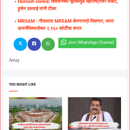
Hussain Dalwai शिवसेनेच्या भूमिकेमुळे महाराष्ट्रावर संकट,
हुसेन दलवाई यांनी टीका
MRSAM : नौदलाला MRSAM क्षेपणास्त्रे मिळणार, भारत
डायनॅमिक्ससोबत २,९६० कोटींचा करार
Join WhatsApp Channel
Array
YOU MIGHT LIKE