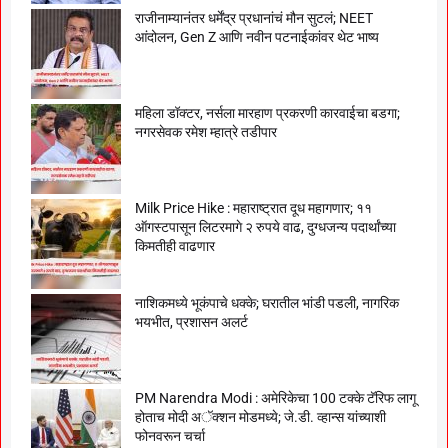
राजीनाम्यानंतर धर्मेंद्र प्रधानांचं मौन सुटलं; NEET
आंदोलन, Gen Z आणि नवीन पटनाईकांवर थेट भाष्य
महिला डॉक्टर, नर्सला मारहाण प्रकरणी कारवाईचा बडगा;
नगरसेवक रमेश म्हात्रे तडीपार
Milk Price Hike : महाराष्ट्रात दूध महागणार; ११
ऑगस्टपासून लिटरमागे २ रुपये वाढ, दुग्धजन्य पदार्थांच्या
किमतीही वाढणार
नाशिकमध्ये भूकंपाचे धक्के; घरातील भांडी पडली, नागरिक
भयभीत, प्रशासन अलर्ट
PM Narendra Modi : अमेरिकेचा 100 टक्के टॅरिफ लागू
होताच मोदी अॅक्शन मोडमध्ये; जे.डी. व्हान्स यांच्याशी
फोनवरून चर्चा