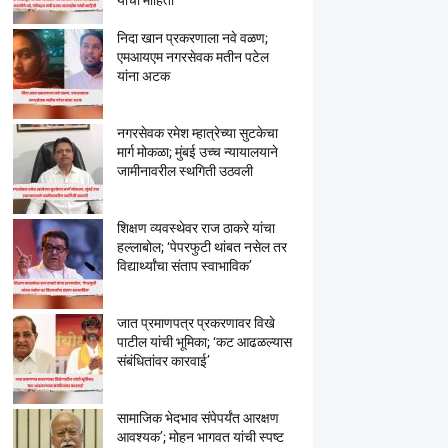
यांची माहिती
निदा खान प्रकरणाला नवे वळण;
एमआयएम नगरसेवक मतीन पटेल
यांना अटक
नगरसेवक रमेश म्हात्रेच्या सुटकेचा
मार्ग मोकळा; मुंबई उच्च न्यायालयाने
जामीनावरील स्थगिती उठवली
शिक्षण व्यवस्थेवर राज ठाकरे यांचा
हल्लाबोल; ‘पेपरफुटी थांबत नसेल तर
विद्यार्थ्यांचा संताप स्वाभाविक’
जात प्रमाणपत्र प्रकरणावर विखे
पाटील यांची भूमिका; ‘कट आढळल्यास
संबंधितांवर कारवाई’
सामाजिक भेदभाव संपेपर्यंत आरक्षण
आवश्यक’; मोहन भागवत यांची स्पष्ट