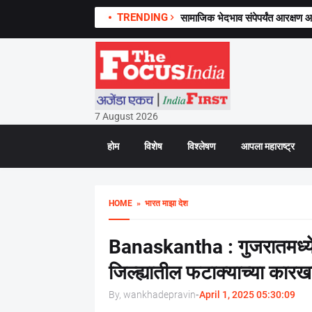
TRENDING
सामाजिक भेदभाव संपेपर्यंत आरक्षण आ
7 August 2026
होम
विशेष
विश्लेषण
आपला महाराष्ट्र
HOME
» भारत माझा देश
Banaskantha : गुजरातमध्ये
जिल्ह्यातील फटाक्याच्या कारख
By, wankhadepravin
-
April 1, 2025 05:30:09