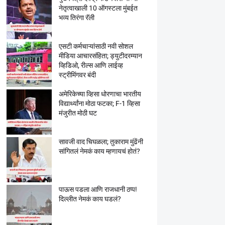
नेतृत्वाखाली 10 ऑगस्टला मुंबईत
भव्य तिरंगा रॅली
एसटी कर्मचाऱ्यांसाठी नवी सोशल
मीडिया आचारसंहिता; ड्युटीदरम्यान
व्हिडिओ, रील्स आणि लाईव्ह
स्ट्रीमिंगवर बंदी
अमेरिकेच्या व्हिसा धोरणाचा भारतीय
विद्यार्थ्यांना मोठा फटका; F-1 व्हिसा
मंजुरीत मोठी घट
सावजी वाद चिघळला; तुकाराम मुंढेंनी
सांगितलं नेमकं काय म्हणायचं होतं?
पाऊस पडला आणि राजधानी ठप्प!
दिल्लीत नेमकं काय घडलं?