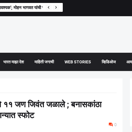
वश्यक’; मोहन भागवत यांची स्पष्ट भूमिका
भारत माझा देश
माहिती जगाची
WEB STORIES
व्हिडिओज
आमच
 ११ जण जिवंत जळाले ; बनासकांठा
ान्यात स्फोट
0