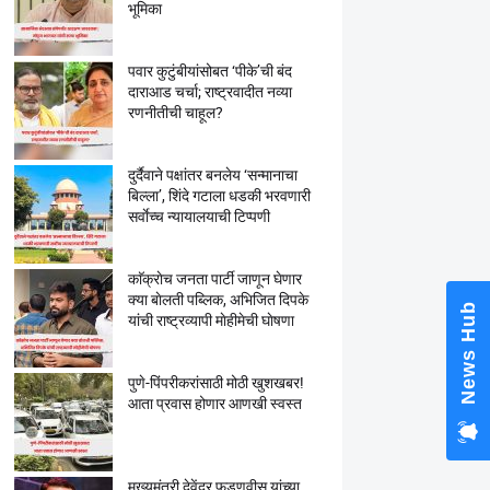
भूमिका
पवार कुटुंबीयांसोबत ‘पीके’ची बंद
दाराआड चर्चा; राष्ट्रवादीत नव्या
रणनीतीची चाहूल?
दुर्दैवाने पक्षांतर बनलेय ‘सन्मानाचा
बिल्ला’, शिंदे गटाला धडकी भरवणारी
सर्वाेच्च न्यायालयाची टिप्पणी
काॅक्राेच जनता पार्टी जाणून घेणार
क्या बाेलती पब्लिक, अभिजित दिपके
News Hub
यांची राष्ट्रव्यापी माेहीमेची घाेषणा
पुणे-पिंपरीकरांसाठी मोठी खुशखबर!
आता प्रवास होणार आणखी स्वस्त
मुख्यमंत्री देवेंद्र फडणवीस यांच्या