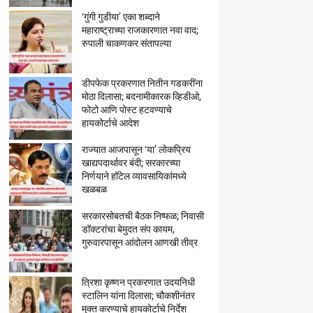
‘गुंगी गुडीया’ एका शब्दाने
महाराष्ट्राच्या राजकारणात नवा वाद;
रुपाली चाकणकर संतापल्या
डीपफेक प्रकरणात नितीन गडकरींना
मोठा दिलासा; बदनामीकारक व्हिडीओ,
फोटो आणि पोस्ट हटवण्याचे
हायकोर्टाचे आदेश
राज्यात आजपासून ‘या’ लोकप्रिय
खाद्यपदार्थावर बंदी; सरकारच्या
निर्णयाने हॉटेल व्यावसायिकांमध्ये
खळबळ
सरकारसोबतची बैठक निष्फळ; निवासी
डॉक्टरांचा बेमुदत संप कायम,
गुरुवारपासून आंदोलन आणखी तीव्र
त्रिशा कृष्णन प्रकरणात उदयनिधी
स्टालिन यांना दिलासा; चौकशीनंतर
मुक्त करण्याचे हायकोर्टाचे निर्देश