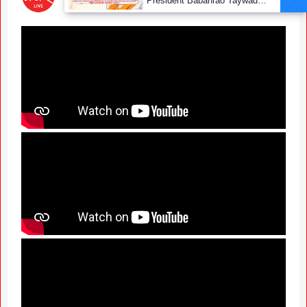
President Babanrao Taywade
Claims Only 27 Kunbi
Certificates Issued in
Marathwada After September 2
GR; Alarming News for Mano