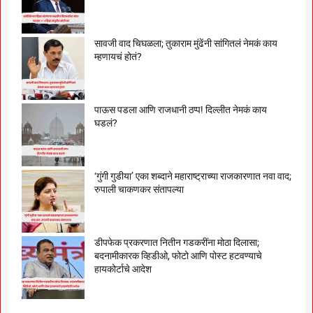
सावजी वाद चिघळला; तुकाराम मुंढेंनी सांगितलं नेमकं काय
म्हणायचं होतं?
पाऊस पडला आणि राजधानी ठप्प! दिल्लीत नेमकं काय
घडलं?
‘गुंगी गुडीया’ एका शब्दाने महाराष्ट्राच्या राजकारणात नवा वाद;
रुपाली चाकणकर संतापल्या
डीपफेक प्रकरणात नितीन गडकरींना मोठा दिलासा;
बदनामीकारक व्हिडीओ, फोटो आणि पोस्ट हटवण्याचे
हायकोर्टाचे आदेश