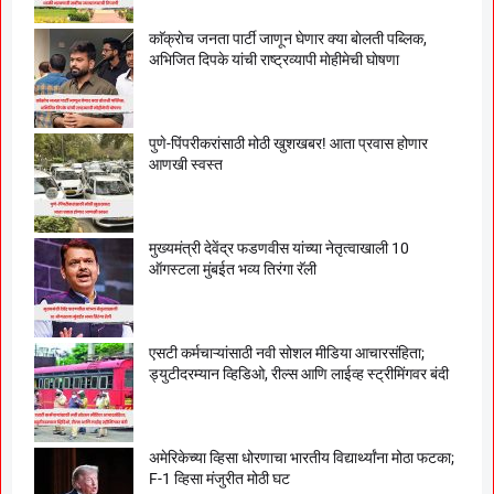
काॅक्राेच जनता पार्टी जाणून घेणार क्या बाेलती पब्लिक,
अभिजित दिपके यांची राष्ट्रव्यापी माेहीमेची घाेषणा
पुणे-पिंपरीकरांसाठी मोठी खुशखबर! आता प्रवास होणार
आणखी स्वस्त
मुख्यमंत्री देवेंद्र फडणवीस यांच्या नेतृत्वाखाली 10
ऑगस्टला मुंबईत भव्य तिरंगा रॅली
एसटी कर्मचाऱ्यांसाठी नवी सोशल मीडिया आचारसंहिता;
ड्युटीदरम्यान व्हिडिओ, रील्स आणि लाईव्ह स्ट्रीमिंगवर बंदी
अमेरिकेच्या व्हिसा धोरणाचा भारतीय विद्यार्थ्यांना मोठा फटका;
F-1 व्हिसा मंजुरीत मोठी घट