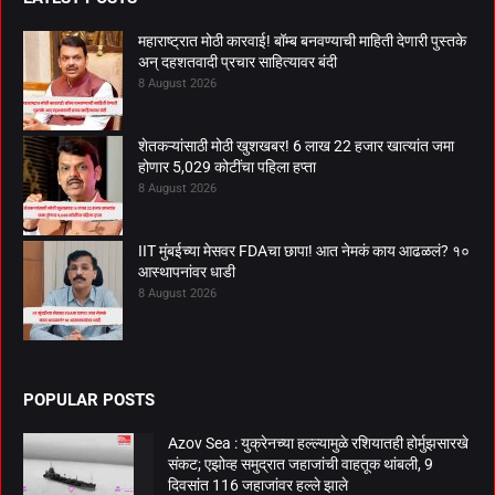
महाराष्ट्रात मोठी कारवाई! बॉम्ब बनवण्याची माहिती देणारी पुस्तके
अन् दहशतवादी प्रचार साहित्यावर बंदी
8 August 2026
शेतकऱ्यांसाठी मोठी खुशखबर! 6 लाख 22 हजार खात्यांत जमा
होणार 5,029 कोटींचा पहिला हप्ता
8 August 2026
IIT मुंबईच्या मेसवर FDAचा छापा! आत नेमकं काय आढळलं? १०
आस्थापनांवर धाडी
8 August 2026
POPULAR POSTS
Azov Sea : युक्रेनच्या हल्ल्यामुळे रशियातही होर्मुझसारखे
संकट; एझोव्ह समुद्रात जहाजांची वाहतूक थांबली, 9
दिवसांत 116 जहाजांवर हल्ले झाले