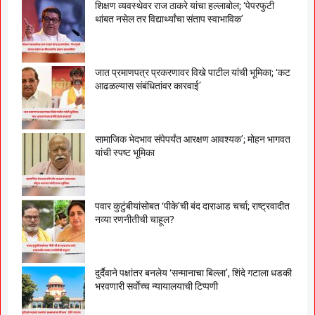
शिक्षण व्यवस्थेवर राज ठाकरे यांचा हल्लाबोल; ‘पेपरफुटी
थांबत नसेल तर विद्यार्थ्यांचा संताप स्वाभाविक’
जात प्रमाणपत्र प्रकरणावर विखे पाटील यांची भूमिका; ‘कट
आढळल्यास संबंधितांवर कारवाई’
सामाजिक भेदभाव संपेपर्यंत आरक्षण आवश्यक’; मोहन भागवत
यांची स्पष्ट भूमिका
पवार कुटुंबीयांसोबत ‘पीके’ची बंद दाराआड चर्चा; राष्ट्रवादीत
नव्या रणनीतीची चाहूल?
दुर्दैवाने पक्षांतर बनलेय ‘सन्मानाचा बिल्ला’, शिंदे गटाला धडकी
भरवणारी सर्वाेच्च न्यायालयाची टिप्पणी