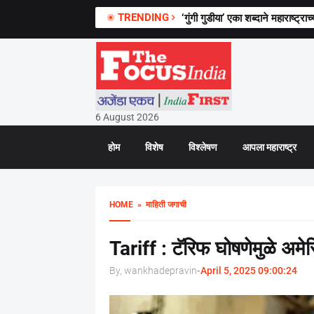
TRENDING
‘गुंगी गुडीया’ एका शब्दाने महाराष्ट
डीपफेक प्रकरणात नितीन गडकरींना 
6 August 2026
होम
विशेष
विश्लेषण
आपला महाराष्ट्र
HOME
» माहिती जगाची
Tariff : टॅरिफ घोषणेमुळे अम
By, wankhadepravin
-
April 5, 2025 09:00:24