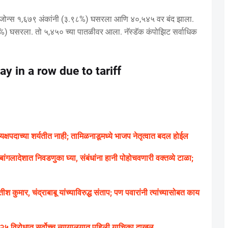
ाउ जोन्स १,६७९ अंकांनी (३.९८%) घसरला आणि ४०,५४५ वर बंद झाला.
84%) घसरला. तो ५,४५० च्या पातळीवर आला. नॅस्डॅक कंपोझिट सर्वाधिक
y in a row due to tariff
क्षपदाच्या शर्यतीत नाही; तामिळनाडूमध्ये भाजप नेतृत्वात बदल होईल
ंगलादेशात निवडणुका घ्या, संबंधांना हानी पोहोचवणारी वक्तव्ये टाळा;
श कुमार, चंद्राबाबू यांच्याविरुद्ध संताप; पण पवारांनी त्यांच्यासोबत काय
५ विरोधात सर्वोच्च न्यायालयात पहिली याचिका दाखल