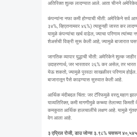
अतिरिक्त शुल्क लादण्यात आले. आता चीनने अमेरिक
कंपन्यांना नफा कमी होण्याची भीती: अमेरिकेने सर्व
३४%, व्हिएतनामवर ४६%) त्याहूनही जास्त कर लादण्याच
यामुळे कंपन्यांचा खर्च वाढेल, ज्याचा परिणाम त्यांच्य
शेअर्सची विक्री सुरू केली आहे, ज्यामुळे बाजारात 
जागतिक व्यापार युद्धाची भीती: अमेरिकेने शुल्क जाहीर
उदाहरणार्थ, जर भारतावर २६% कर असेल, तर भारत अम
येऊ शकतो, ज्यामुळे पुरवठा साखळीवर परिणाम होईल. 
बाजारातून पैसे काढण्यास सुरुवात केली आहे.
आर्थिक मंदीबद्दल चिंता: जर टॅरिफमुळे वस्तू महाग झा
याव्यतिरिक्त, कमी मागणीमुळे कच्च्या तेलाच्या किम
कमकुवत आर्थिक हालचालींचे लक्षण आहे. यामुळे गु
वेग आला आहे.
३ एप्रिल रोजी, डाउ जोन्स ३.९८% घसरून ४०,५४५ 