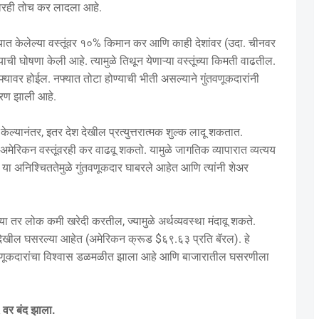
ेवरही तोच कर लादला आहे.
 आयात केलेल्या वस्तूंवर १०% किमान कर आणि काही देशांवर (उदा. चीनवर
ी घोषणा केली आहे. त्यामुळे तिथून येणाऱ्या वस्तूंच्या किमती वाढतील.
ा नफ्यावर होईल. नफ्यात तोटा होण्याची भीती असल्याने गुंतवणूकदारांनी
घसरण झाली आहे.
 केल्यानंतर, इतर देश देखील प्रत्युत्तरात्मक शुल्क लादू शकतात.
ेरिकन वस्तूंवरही कर वाढवू शकतो. यामुळे जागतिक व्यापारात व्यत्यय
या अनिश्चिततेमुळे गुंतवणूकदार घाबरले आहेत आणि त्यांनी शेअर
ल्या तर लोक कमी खरेदी करतील, ज्यामुळे अर्थव्यवस्था मंदावू शकते.
ती देखील घसरल्या आहेत (अमेरिकन क्रूड $६९.६३ प्रति बॅरल). हे
ंतवणूकदारांचा विश्वास डळमळीत झाला आहे आणि बाजारातील घसरणीला
वर बंद झाला.