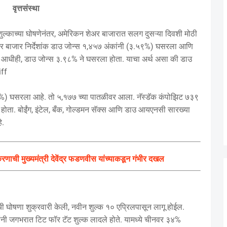
वृत्तसंस्था
र शुल्काच्या घोषणेनंतर, अमेरिकन शेअर बाजारात सलग दुसऱ्या दिवशी मोठी
र बाजार निर्देशांक डाउ जोन्स १,४५७ अंकांनी (३.५९%) घसरला आणि
 आधीही, डाउ जोन्स ३.९८% ने घसरला होता. याचा अर्थ असा की डाउ
iff
06%) घसरला आहे. तो ५,१७७ च्या पातळीवर आला. नॅस्डॅक कंपोझिट ७३९
ता. बोईंग, इंटेल, बँक, गोल्डमन सॅक्स आणि डाउ आयएनसी सारख्या
े.
रणाची मुख्यमंत्री देवेंद्र फडणवीस यांच्याकडून गंभीर दखल
ाची घोषणा शुक्रवारी केली, नवीन शुल्क १० एप्रिलपासून लागू होईल.
प यांनी जगभरात टिट फॉर टॅट शुल्क लादले होते. यामध्ये चीनवर ३४%