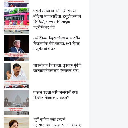
एसटी कर्मचाऱ्यांसाठी नवी सोशल
मीडिया आचारसंहिता; ड्युटीदरम्यान
व्हिडिओ, रील्स आणि लाईव्ह
स्ट्रीमिंगवर बंदी
अमेरिकेच्या व्हिसा धोरणाचा भारतीय
विद्यार्थ्यांना मोठा फटका; F-1 व्हिसा
मंजुरीत मोठी घट
सावजी वाद चिघळला; तुकाराम मुंढेंनी
सांगितलं नेमकं काय म्हणायचं होतं?
पाऊस पडला आणि राजधानी ठप्प!
दिल्लीत नेमकं काय घडलं?
‘गुंगी गुडीया’ एका शब्दाने
महाराष्ट्राच्या राजकारणात नवा वाद;