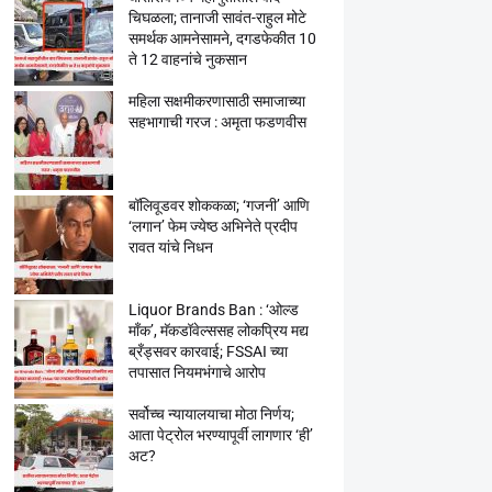
चिघळला; तानाजी सावंत-राहुल मोटे
समर्थक आमनेसामने, दगडफेकीत 10
ते 12 वाहनांचे नुकसान
महिला सक्षमीकरणासाठी समाजाच्या
सहभागाची गरज : अमृता फडणवीस
बॉलिवूडवर शोककळा; ‘गजनी’ आणि
‘लगान’ फेम ज्येष्ठ अभिनेते प्रदीप
रावत यांचे निधन
Liquor Brands Ban : ‘ओल्ड
मॉंक’, मॅकडॉवेल्ससह लोकप्रिय मद्य
ब्रँड्सवर कारवाई; FSSAI च्या
तपासात नियमभंगाचे आरोप
सर्वोच्च न्यायालयाचा मोठा निर्णय;
आता पेट्रोल भरण्यापूर्वी लागणार ‘ही’
अट?