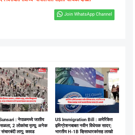
Join WhatsApp Channel
unsari : नेपाळमध्ये जातीय
US Immigration Bill : अमेरिकेत
उसळला, 2 लोकांचा मृत्यू; अनेक
इमिग्रेशनबाबत नवीन विधेयक सादर;
्ये संचारबंदी लागू; कावड
भारतीय H-1B व्हिसाधारकांसह लाखो