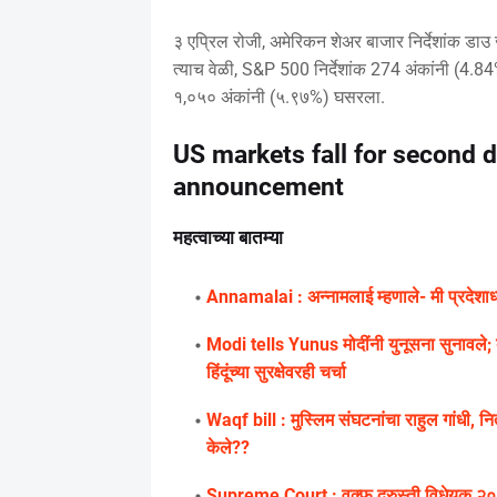
३ एप्रिल रोजी, अमेरिकन शेअर बाजार निर्देशांक ड
त्याच वेळी, S&P 500 निर्देशांक 274 अंकांनी (4.
१,०५० अंकांनी (५.९७%) घसरला.
US markets fall for second da
announcement
महत्वाच्या बातम्या
Annamalai : अन्नामलाई म्हणाले- मी प्रदेशाध्य
Modi tells Yunus मोदींनी युनूसना सुनावले; बा
हिंदूंच्या सुरक्षेवरही चर्चा
Waqf bill : मुस्लिम संघटनांचा राहुल गांधी, निती
केले??
Supreme Court : वक्फ दुरुस्ती विधेयक २०२