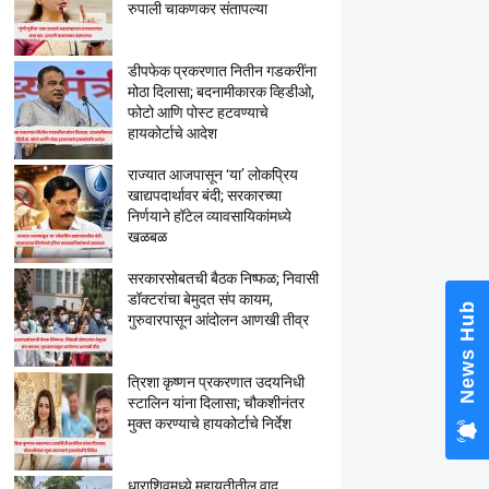
रुपाली चाकणकर संतापल्या
डीपफेक प्रकरणात नितीन गडकरींना
मोठा दिलासा; बदनामीकारक व्हिडीओ,
फोटो आणि पोस्ट हटवण्याचे
हायकोर्टाचे आदेश
राज्यात आजपासून ‘या’ लोकप्रिय
खाद्यपदार्थावर बंदी; सरकारच्या
निर्णयाने हॉटेल व्यावसायिकांमध्ये
खळबळ
सरकारसोबतची बैठक निष्फळ; निवासी
डॉक्टरांचा बेमुदत संप कायम,
News Hub
गुरुवारपासून आंदोलन आणखी तीव्र
त्रिशा कृष्णन प्रकरणात उदयनिधी
स्टालिन यांना दिलासा; चौकशीनंतर
मुक्त करण्याचे हायकोर्टाचे निर्देश
धाराशिवमध्ये महायुतीतील वाद