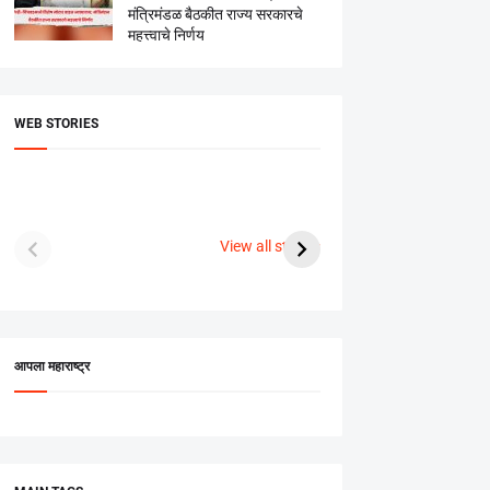
मंत्रिमंडळ बैठकीत राज्य सरकारचे
महत्त्वाचे निर्णय
WEB STORIES
दगडी चाल फेम अभिनेत्री
श्रीमंत दगडूशेठ गणपती
ब्रि
पूजा सावंत ने गुपचूप
2023
सुनक 
View all stories
उरकला साखरपुडा.
अक्ष
आपला महाराष्ट्र