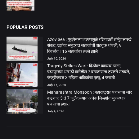
POPULAR POSTS
Azov Sea : युक्रेनच्या हल्ल्यामुळे रशियातही होर्मुझसारखे
संकट; एझोव्ह समुद्रात जहाजांची वाहतूक थांबली, 9
दिवसांत 116 जहाजांवर हल्ले झाले
July 16, 2026
Tragedy Strikes Wari : दिंडीवर काळाचा घाला;
पंढरपूरच्या आषाढी वारीतील 7 वारकऱ्यांना ट्रकने उडवले,
जेजुरीजवळ 3 महिला भाविकांचा मृत्यू, 4 जखमी
July 14, 2026
Maharashtra Monsoon : महाराष्ट्रात पावसाचा जोर
वाढणार; 3 ते 7 जुलैदरम्यान अनेक जिल्ह्यांना मुसळधार
पावसाचा इशारा
July 4, 2026