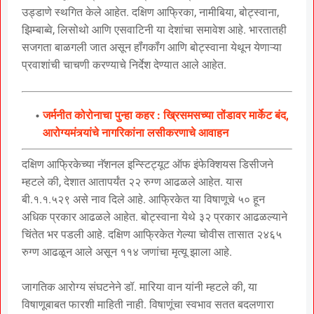
उड्डाणे स्थगित केले आहेत. दक्षिण आफ्रिका, नामीबिया, बोट्स्वाना,
झिम्बाब्वे, लिसोथो आणि एसवाटिनी या देशांचा समावेश आहे. भारतातही
सजगता बाळगली जात असून हॉंगकॉंग आणि बोट्स्वाना येथून येणाऱ्या
प्रवाशांची चाचणी करण्याचे निर्देश देण्यात आले आहेत.
जर्मनीत कोरोनाचा पुन्हा कहर : ख्रिसमसच्या तोंडावर मार्केट बंद,
आरोग्यमंत्र्यांचे नागरिकांना लसीकरणाचे आवाहन
दक्षिण आफ्रिकेच्या नॅशनल इन्स्टिट्यूट ऑफ इंफेक्शियस डिसीजने
म्हटले की, देशात आतापर्यंत २२ रुग्ण आढळले आहेत. यास
बी.१.१.५२९ असे नाव दिले आहे. आफ्रिकेत या विषाणूचे ५० हून
अधिक प्रकार आढळले आहेत. बोट्स्वाना येथे ३२ प्रकार आढळल्याने
चिंतेत भर पडली आहे. दक्षिण आफ्रिकेत गेल्या चोवीस तासात २४६५
रुग्ण आढळून आले असून ११४ जणांचा मृत्यू झाला आहे.
जागतिक आरोग्य संघटनेने डॉ. मारिया वान यांनी म्हटले की, या
विषाणूबाबत फारशी माहिती नाही. विषाणूंचा स्वभाव सतत बदलणारा