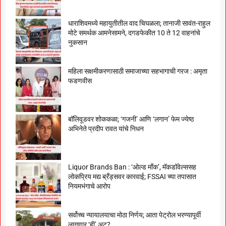
धाराशिवमध्ये महायुतीतील वाद चिघळला; तानाजी सावंत-राहुल
मोटे समर्थक आमनेसामने, दगडफेकीत 10 ते 12 वाहनांचे
नुकसान
महिला सक्षमीकरणासाठी समाजाच्या सहभागाची गरज : अमृता
फडणवीस
बॉलिवूडवर शोककळा; ‘गजनी’ आणि ‘लगान’ फेम ज्येष्ठ
अभिनेते प्रदीप रावत यांचे निधन
Liquor Brands Ban : ‘ओल्ड मॉंक’, मॅकडॉवेल्ससह
लोकप्रिय मद्य ब्रँड्सवर कारवाई; FSSAI च्या तपासात
नियमभंगाचे आरोप
सर्वोच्च न्यायालयाचा मोठा निर्णय; आता पेट्रोल भरण्यापूर्वी
लागणार ‘ही’ अट?