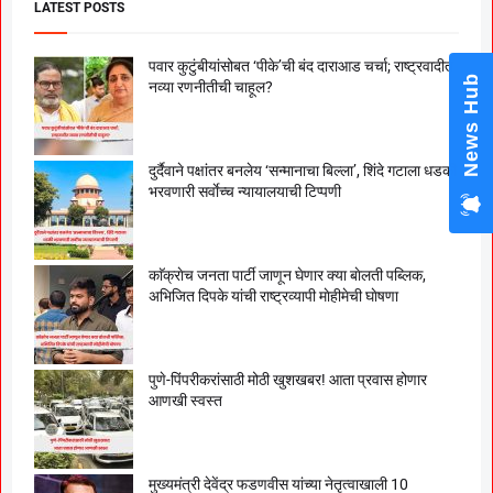
LATEST POSTS
पवार कुटुंबीयांसोबत ‘पीके’ची बंद दाराआड चर्चा; राष्ट्रवादीत
News Hub
नव्या रणनीतीची चाहूल?
दुर्दैवाने पक्षांतर बनलेय ‘सन्मानाचा बिल्ला’, शिंदे गटाला धडकी
भरवणारी सर्वाेच्च न्यायालयाची टिप्पणी
काॅक्राेच जनता पार्टी जाणून घेणार क्या बाेलती पब्लिक,
अभिजित दिपके यांची राष्ट्रव्यापी माेहीमेची घाेषणा
पुणे-पिंपरीकरांसाठी मोठी खुशखबर! आता प्रवास होणार
आणखी स्वस्त
मुख्यमंत्री देवेंद्र फडणवीस यांच्या नेतृत्वाखाली 10