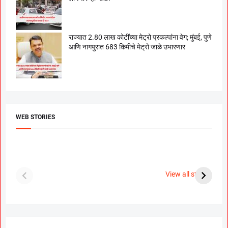
राज्यात 2.80 लाख कोटींच्या मेट्रो प्रकल्पांना वेग; मुंबई, पुणे
आणि नागपुरात 683 किमीचे मेट्रो जाळे उभारणार
WEB STORIES
दगडी चाल फेम अभिनेत्री
श्रीमंत दगडूशेठ गणपती
ब
पूजा सावंत ने गुपचूप
2023
स
View all stories
उरकला साखरपुडा.
म