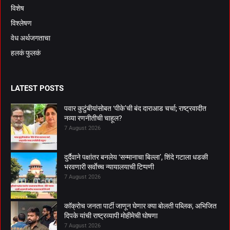
विशेष
विश्लेषण
वेध अर्थजगताचा
हलकं फुलकं
LATEST POSTS
पवार कुटुंबीयांसोबत ‘पीके’ची बंद दाराआड चर्चा; राष्ट्रवादीत
नव्या रणनीतीची चाहूल?
7 August 2026
दुर्दैवाने पक्षांतर बनलेय ‘सन्मानाचा बिल्ला’, शिंदे गटाला धडकी
भरवणारी सर्वाेच्च न्यायालयाची टिप्पणी
7 August 2026
काॅक्राेच जनता पार्टी जाणून घेणार क्या बाेलती पब्लिक, अभिजित
दिपके यांची राष्ट्रव्यापी माेहीमेची घाेषणा
7 August 2026