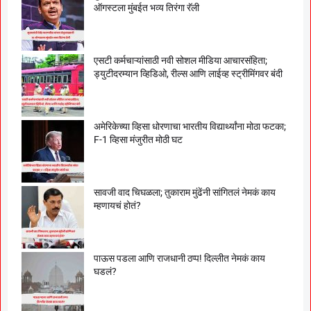
ऑगस्टला मुंबईत भव्य तिरंगा रॅली
एसटी कर्मचाऱ्यांसाठी नवी सोशल मीडिया आचारसंहिता;
ड्युटीदरम्यान व्हिडिओ, रील्स आणि लाईव्ह स्ट्रीमिंगवर बंदी
अमेरिकेच्या व्हिसा धोरणाचा भारतीय विद्यार्थ्यांना मोठा फटका;
F-1 व्हिसा मंजुरीत मोठी घट
सावजी वाद चिघळला; तुकाराम मुंढेंनी सांगितलं नेमकं काय
म्हणायचं होतं?
पाऊस पडला आणि राजधानी ठप्प! दिल्लीत नेमकं काय
घडलं?