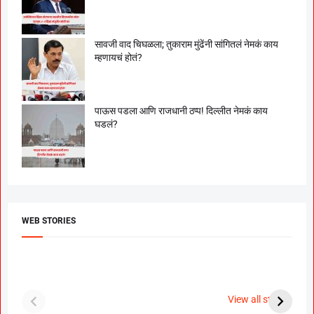
सावजी वाद चिघळला; तुकाराम मुंढेंनी सांगितलं नेमकं काय
म्हणायचं होतं?
पाऊस पडला आणि राजधानी ठप्प! दिल्लीत नेमकं काय
घडलं?
WEB STORIES
दगडी चाल फेम अभिनेत्री
श्रीमंत दगडूशेठ गणपती
ब
पूजा सावंत ने गुपचूप
2023
स
View all stories
उरकला साखरपुडा.
म