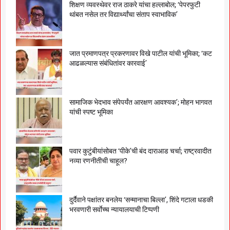
शिक्षण व्यवस्थेवर राज ठाकरे यांचा हल्लाबोल; ‘पेपरफुटी
थांबत नसेल तर विद्यार्थ्यांचा संताप स्वाभाविक’
जात प्रमाणपत्र प्रकरणावर विखे पाटील यांची भूमिका; ‘कट
आढळल्यास संबंधितांवर कारवाई’
सामाजिक भेदभाव संपेपर्यंत आरक्षण आवश्यक’; मोहन भागवत
यांची स्पष्ट भूमिका
पवार कुटुंबीयांसोबत ‘पीके’ची बंद दाराआड चर्चा; राष्ट्रवादीत
नव्या रणनीतीची चाहूल?
दुर्दैवाने पक्षांतर बनलेय ‘सन्मानाचा बिल्ला’, शिंदे गटाला धडकी
भरवणारी सर्वाेच्च न्यायालयाची टिप्पणी