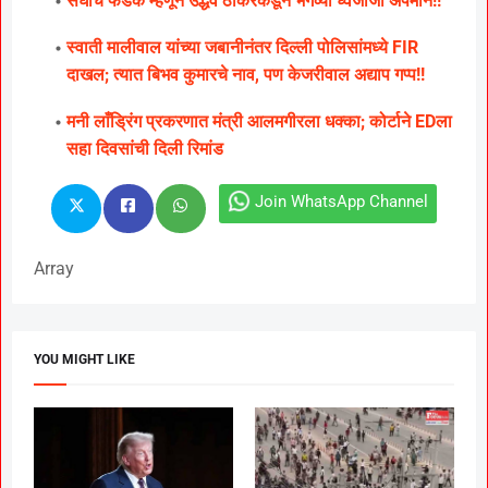
संघाचं फडकं म्हणून उद्धव ठाकरेंकडून भगव्या ध्वजाजा अपमान!!
स्वाती मालीवाल यांच्या जबानीनंतर दिल्ली पोलिसांमध्ये FIR
दाखल; त्यात बिभव कुमारचे नाव, पण केजरीवाल अद्याप गप्प!!
मनी लाँड्रिंग प्रकरणात मंत्री आलमगीरला धक्का; कोर्टाने EDला
सहा दिवसांची दिली रिमांड
Join WhatsApp Channel
Array
YOU MIGHT LIKE