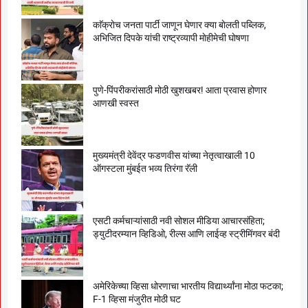
काॅक्राेच जनता पार्टी जाणून घेणार क्या बाेलती पब्लिक,
अभिजित दिपके यांची राष्ट्रव्यापी माेहीमेची घाेषणा
पुणे-पिंपरीकरांसाठी मोठी खुशखबर! आता प्रवास होणार
आणखी स्वस्त
मुख्यमंत्री देवेंद्र फडणवीस यांच्या नेतृत्वाखाली 10
ऑगस्टला मुंबईत भव्य तिरंगा रॅली
एसटी कर्मचाऱ्यांसाठी नवी सोशल मीडिया आचारसंहिता;
ड्युटीदरम्यान व्हिडिओ, रील्स आणि लाईव्ह स्ट्रीमिंगवर बंदी
अमेरिकेच्या व्हिसा धोरणाचा भारतीय विद्यार्थ्यांना मोठा फटका;
F-1 व्हिसा मंजुरीत मोठी घट