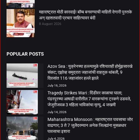
महाराष्ट्रात मोठी कारवाई! बॉम्ब बनवण्याची माहिती देणारी पुस्तके
अन् दहशतवादी प्रचार साहित्यावर बंदी
8 August 2026
POPULAR POSTS
Azov Sea : युक्रेनच्या हल्ल्यामुळे रशियातही होर्मुझसारखे
संकट; एझोव्ह समुद्रात जहाजांची वाहतूक थांबली, 9
दिवसांत 116 जहाजांवर हल्ले झाले
July 16, 2026
Tragedy Strikes Wari : दिंडीवर काळाचा घाला;
पंढरपूरच्या आषाढी वारीतील 7 वारकऱ्यांना ट्रकने उडवले,
जेजुरीजवळ 3 महिला भाविकांचा मृत्यू, 4 जखमी
July 14, 2026
Maharashtra Monsoon : महाराष्ट्रात पावसाचा जोर
वाढणार; 3 ते 7 जुलैदरम्यान अनेक जिल्ह्यांना मुसळधार
पावसाचा इशारा
July 4, 2026