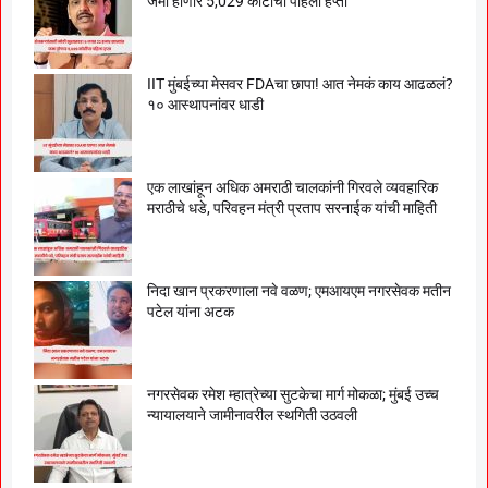
जमा होणार 5,029 कोटींचा पहिला हप्ता
IIT मुंबईच्या मेसवर FDAचा छापा! आत नेमकं काय आढळलं?
१० आस्थापनांवर धाडी
एक लाखांहून अधिक अमराठी चालकांनी गिरवले व्यवहारिक
मराठीचे धडे, परिवहन मंत्री प्रताप सरनाईक यांची माहिती
निदा खान प्रकरणाला नवे वळण; एमआयएम नगरसेवक मतीन
पटेल यांना अटक
नगरसेवक रमेश म्हात्रेच्या सुटकेचा मार्ग मोकळा; मुंबई उच्च
न्यायालयाने जामीनावरील स्थगिती उठवली