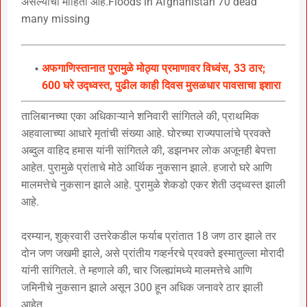
असल्याची माहिती आहे.Floods in Afghanistan 70 dead
many missing
अफगाणिस्तानात पुरामुळे मोठ्या प्रमाणावर विध्वंस, 33 ठार;
600 घरे उद्ध्वस्त, पुढील काही दिवस मुसळधार पावसाचा इशारा
तालिबानच्या एका अधिकाऱ्याने शनिवारी सांगितले की, प्राथमिक
अहवालाच्या आधारे मृतांची संख्या आहे. घोरच्या राज्यपालांचे प्रवक्ते
अब्दुल वाहिद हमास यांनी सांगितले की, डझनभर लोक अजूनही बेपत्ता
आहेत. पुरामुळे प्रांताचे मोठे आर्थिक नुकसान झाले. हजारो घरे आणि
मालमत्तेचे नुकसान झाले आहे. पुरामुळे शेकडो एकर शेती उद्ध्वस्त झाली
आहे.
दरम्यान, शुक्रवारी उत्तरेकडील फर्याब प्रांतात 18 जण ठार झाले तर
दोन जण जखमी झाले, असे प्रांतीय गव्हर्नरचे प्रवक्ते इस्मातुल्ला मोरादी
यांनी सांगितले. ते म्हणाले की, चार जिल्ह्यांमध्ये मालमत्तेचे आणि
जमिनीचे नुकसान झाले असून 300 हून अधिक जनावरे ठार झाली
आहेत.