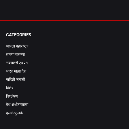
CATEGORIES
आपला महाराष्ट्र
ताज्या बातम्या
नवरात्री २०२१
भारत माझा देश
माहिती जगाची
विशेष
विश्लेषण
वेध अर्थजगताचा
हलकं फुलकं