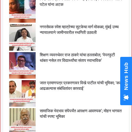
पटेल यांना अटक
नगरसेवक रमेश म्हात्रेच्या सुटकेचा मार्ग मोकळा; मुंबई उच्च
न्यायालयाने जामीनावरील स्थगिती उठवली
शिक्षण व्यवस्थेवर राज ठाकरे यांचा हल्लाबोल; ‘पेपरफुटी
थांबत नसेल तर विद्यार्थ्यांचा संताप स्वाभाविक’
News Hub
जात प्रमाणपत्र प्रकरणावर विखे पाटील यांची भूमिका; ‘कट
आढळल्यास संबंधितांवर कारवाई’
सामाजिक भेदभाव संपेपर्यंत आरक्षण आवश्यक’; मोहन भागवत
यांची स्पष्ट भूमिका