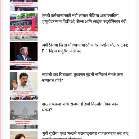
एसटी कर्मचाऱ्यांसाठी नवी सोशल मीडिया आचारसंहिता;
ड्युटीदरम्यान व्हिडिओ, रील्स आणि लाईव्ह स्ट्रीमिंगवर बंदी
अमेरिकेच्या व्हिसा धोरणाचा भारतीय विद्यार्थ्यांना मोठा फटका;
F-1 व्हिसा मंजुरीत मोठी घट
सावजी वाद चिघळला; तुकाराम मुंढेंनी सांगितलं नेमकं काय
म्हणायचं होतं?
पाऊस पडला आणि राजधानी ठप्प! दिल्लीत नेमकं काय
घडलं?
‘गुंगी गुडीया’ एका शब्दाने महाराष्ट्राच्या राजकारणात नवा वाद;