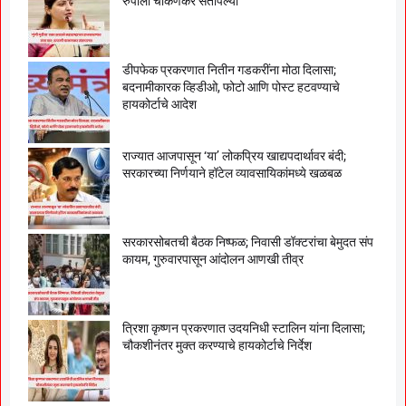
रुपाली चाकणकर संतापल्या
डीपफेक प्रकरणात नितीन गडकरींना मोठा दिलासा;
बदनामीकारक व्हिडीओ, फोटो आणि पोस्ट हटवण्याचे
हायकोर्टाचे आदेश
राज्यात आजपासून ‘या’ लोकप्रिय खाद्यपदार्थावर बंदी;
सरकारच्या निर्णयाने हॉटेल व्यावसायिकांमध्ये खळबळ
सरकारसोबतची बैठक निष्फळ; निवासी डॉक्टरांचा बेमुदत संप
कायम, गुरुवारपासून आंदोलन आणखी तीव्र
त्रिशा कृष्णन प्रकरणात उदयनिधी स्टालिन यांना दिलासा;
चौकशीनंतर मुक्त करण्याचे हायकोर्टाचे निर्देश