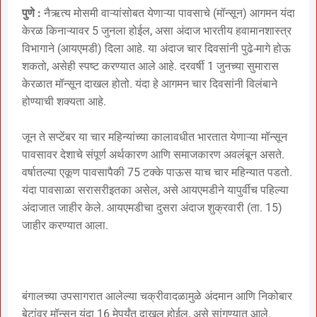
पुणे :
नैऋत्य मोसमी वाऱ्यांसोबत येणाऱ्या पावसाचे (मॉन्सून) आगमन यंदा
केरळ किनाऱ्यावर 5 जुनला होईल, असा अंदाज भारतीय हवामानशास्त्र
विभागाने (आयएमडी) दिला आहे. या अंदाज चार दिवसांनी पुढे-मागे होऊ
शकतो, असेही स्पष्ट करण्यात आले आहे. दरवर्षी 1 जुनच्या सुमारास
केरळात मॉन्सून दाखल होतो. यंदा हे आगमन चार दिवसांनी विलंबाने
होण्याची शक्यता आहे.
जून ते सप्टेंबर या चार महिन्यांच्या कालावधीत भारतात येणाऱ्या मॉन्सून
पावसावर देशाचे संपूर्ण अर्थकारण आणि समाजकारण अवलंबून असते.
वर्षातल्या एकूण पावसापैकी 75 टक्के पाऊस याच चार महिन्यात पडतो.
यंदा पावसाळा सरासरीइतका असेल, असे आयएमडीने यापुर्वीच पहिल्या
अंदाजात जाहीर केले. आयएमडीचा दुसरा अंदाज शुक्रवारी (ता. 15)
जाहीर करण्यात आला.
बंगालच्या उपसागरात आलेल्या चक्रीवादळामुळे अंदमान आणि निकोबार
बेटांवर मॉन्सून यंदा 16 मेपर्यंत दाखल होईल, असे सांगण्यात आले.