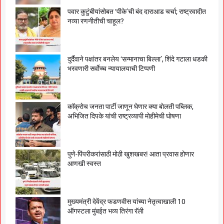
पवार कुटुंबीयांसोबत ‘पीके’ची बंद दाराआड चर्चा; राष्ट्रवादीत
नव्या रणनीतीची चाहूल?
दुर्दैवाने पक्षांतर बनलेय ‘सन्मानाचा बिल्ला’, शिंदे गटाला धडकी
भरवणारी सर्वाेच्च न्यायालयाची टिप्पणी
काॅक्राेच जनता पार्टी जाणून घेणार क्या बाेलती पब्लिक,
अभिजित दिपके यांची राष्ट्रव्यापी माेहीमेची घाेषणा
पुणे-पिंपरीकरांसाठी मोठी खुशखबर! आता प्रवास होणार
आणखी स्वस्त
मुख्यमंत्री देवेंद्र फडणवीस यांच्या नेतृत्वाखाली 10
ऑगस्टला मुंबईत भव्य तिरंगा रॅली