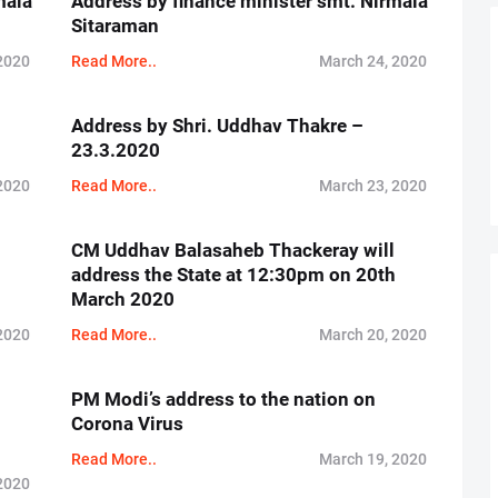
mala
Address by finance minister smt. Nirmala
Sitaraman
2020
Read More..
March 24, 2020
Address by Shri. Uddhav Thakre –
23.3.2020
2020
Read More..
March 23, 2020
CM Uddhav Balasaheb Thackeray will
address the State at 12:30pm on 20th
March 2020
2020
Read More..
March 20, 2020
PM Modi’s address to the nation on
Corona Virus
Read More..
March 19, 2020
2020