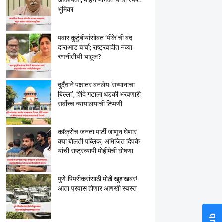
आवश्यक’; मोहन भागवत यांची स्पष्ट
भूमिका
पवार कुटुंबीयांसोबत ‘पीके’ची बंद
दाराआड चर्चा; राष्ट्रवादीत नव्या
रणनीतीची चाहूल?
दुर्दैवाने पक्षांतर बनलेय ‘सन्मानाचा
बिल्ला’, शिंदे गटाला धडकी भरवणारी
सर्वाेच्च न्यायालयाची टिप्पणी
काॅक्राेच जनता पार्टी जाणून घेणार
क्या बाेलती पब्लिक, अभिजित दिपके
यांची राष्ट्रव्यापी माेहीमेची घाेषणा
पुणे-पिंपरीकरांसाठी मोठी खुशखबर!
आता प्रवास होणार आणखी स्वस्त