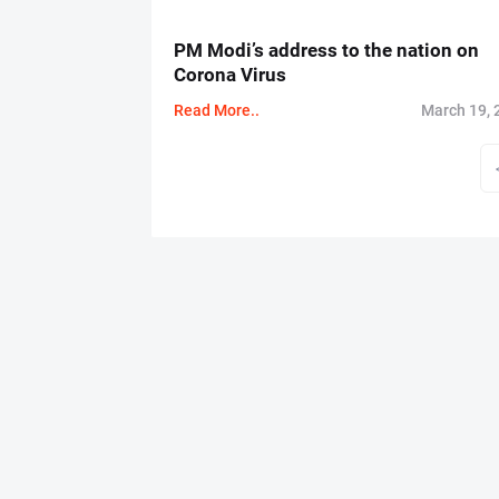
PM Modi’s address to the nation on
Corona Virus
Read More..
March 19, 
P
o
s
t
s
p
a
g
i
n
a
t
i
o
n