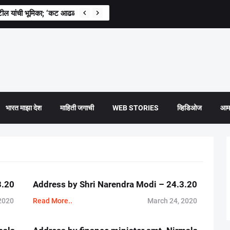
ील यांची भूमिका; ‘कट आढळल्यास संबंधितांवर कारवाई’
भारत माझा देश
माहिती जगाची
WEB STORIES
व्हिडिओज
आमच
3.20
Address by Shri Narendra Modi – 24.3.20
2020
Read More..
March 24, 2020