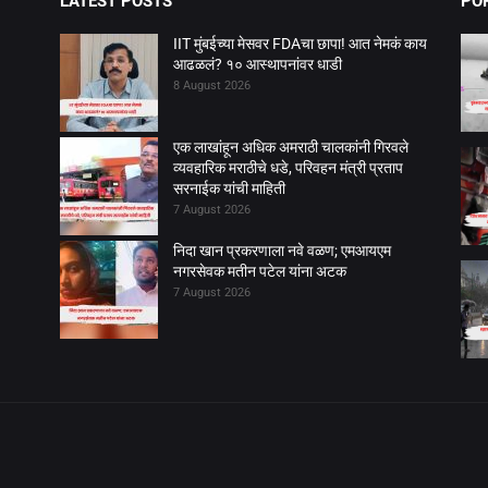
LATEST POSTS
PO
IIT मुंबईच्या मेसवर FDAचा छापा! आत नेमकं काय
आढळलं? १० आस्थापनांवर धाडी
8 August 2026
एक लाखांहून अधिक अमराठी चालकांनी गिरवले
व्यवहारिक मराठीचे धडे, परिवहन मंत्री प्रताप
सरनाईक यांची माहिती
7 August 2026
निदा खान प्रकरणाला नवे वळण; एमआयएम
नगरसेवक मतीन पटेल यांना अटक
7 August 2026