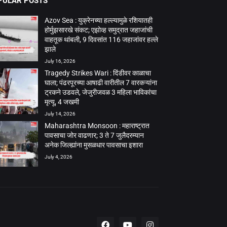
PULAR POSTS
Azov Sea : युक्रेनच्या हल्ल्यामुळे रशियातही
होर्मुझसारखे संकट; एझोव्ह समुद्रात जहाजांची
वाहतूक थांबली, 9 दिवसांत 116 जहाजांवर हल्ले
झाले
July 16, 2026
Tragedy Strikes Wari : दिंडीवर काळाचा
घाला; पंढरपूरच्या आषाढी वारीतील 7 वारकऱ्यांना
ट्रकने उडवले, जेजुरीजवळ 3 महिला भाविकांचा
मृत्यू, 4 जखमी
July 14, 2026
Maharashtra Monsoon : महाराष्ट्रात
पावसाचा जोर वाढणार; 3 ते 7 जुलैदरम्यान
अनेक जिल्ह्यांना मुसळधार पावसाचा इशारा
July 4, 2026