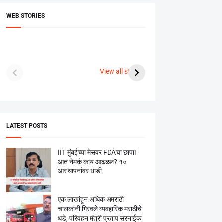
WEB STORIES
दगडी चाल फेम अभिनेत्री
श्रीमंत दगडूशेठ गणपती
ब्रि
पूजा सावंत ने गुपचूप
2023
सुनक 
View all stories
उरकला साखरपुडा.
अक्ष
LATEST POSTS
IIT मुंबईच्या मेसवर FDAचा छापा!
आत नेमकं काय आढळलं? १०
आस्थापनांवर धाडी
एक लाखांहून अधिक अमराठी
चालकांनी गिरवले व्यवहारिक मराठीचे
धडे, परिवहन मंत्री प्रताप सरनाईक