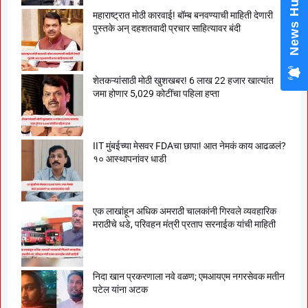
News Hub
महाराष्ट्रात मोठी कारवाई! बॉम्ब बनवण्याची माहिती देणारी
पुस्तके अन् दहशतवादी प्रचार साहित्यावर बंदी
शेतकऱ्यांसाठी मोठी खुशखबर! 6 लाख 22 हजार खात्यांत
जमा होणार 5,029 कोटींचा पहिला हप्ता
IIT मुंबईच्या मेसवर FDAचा छापा! आत नेमकं काय आढळलं?
१० आस्थापनांवर धाडी
एक लाखांहून अधिक अमराठी चालकांनी गिरवले व्यवहारिक
मराठीचे धडे, परिवहन मंत्री प्रताप सरनाईक यांची माहिती
निदा खान प्रकरणाला नवे वळण; एमआयएम नगरसेवक मतीन
पटेल यांना अटक