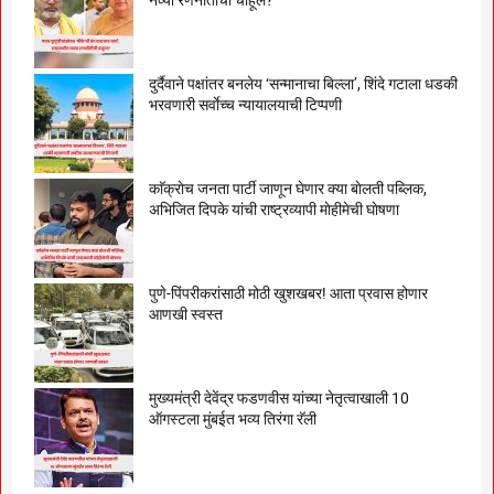
नव्या रणनीतीची चाहूल?
दुर्दैवाने पक्षांतर बनलेय ‘सन्मानाचा बिल्ला’, शिंदे गटाला धडकी
भरवणारी सर्वाेच्च न्यायालयाची टिप्पणी
काॅक्राेच जनता पार्टी जाणून घेणार क्या बाेलती पब्लिक,
अभिजित दिपके यांची राष्ट्रव्यापी माेहीमेची घाेषणा
पुणे-पिंपरीकरांसाठी मोठी खुशखबर! आता प्रवास होणार
आणखी स्वस्त
मुख्यमंत्री देवेंद्र फडणवीस यांच्या नेतृत्वाखाली 10
ऑगस्टला मुंबईत भव्य तिरंगा रॅली