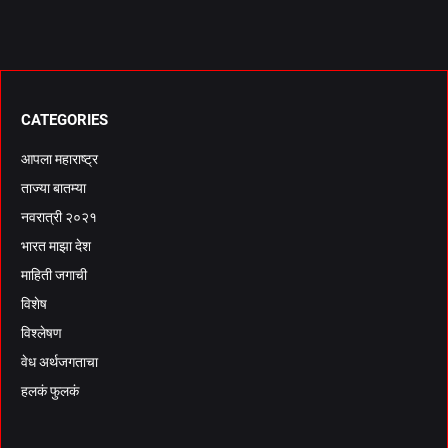
CATEGORIES
आपला महाराष्ट्र
ताज्या बातम्या
नवरात्री २०२१
भारत माझा देश
माहिती जगाची
विशेष
विश्लेषण
वेध अर्थजगताचा
हलकं फुलकं