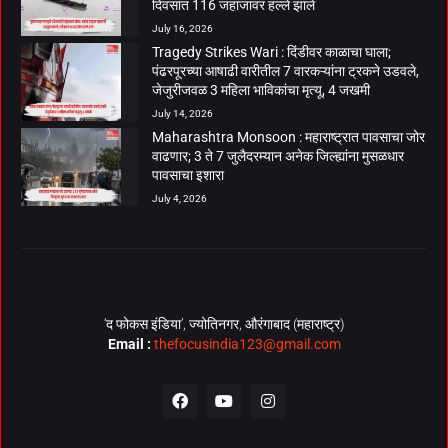
दिवसांत 116 जहाजांवर हल्ले झाले
July 16, 2026
Tragedy Strikes Wari : दिंडीवर काळाचा घाला;
पंढरपूरच्या आषाढी वारीतील 7 वारकऱ्यांना ट्रकने उडवले,
जेजुरीजवळ 3 महिला भाविकांचा मृत्यू, 4 जखमी
July 14, 2026
Maharashtra Monsoon : महाराष्ट्रात पावसाचा जोर
वाढणार; 3 ते 7 जुलैदरम्यान अनेक जिल्ह्यांना मुसळधार
पावसाचा इशारा
July 4, 2026
‘द फोकस इंडिया’, ज्योतिनगर, औरंगाबाद (महाराष्ट्र)
Email :
thefocusindia123@gmail.com