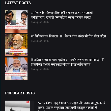
LATEST POSTS
अभिजीत दिपकेंच्या पोलिसांशी वादावर संजय राऊतांची
प्रतिक्रिया; म्हणाले, ‘संघर्षात हे सहन करावंच लागतं’
8 August 2026
जो शिकेल तोच जिंकेल!” IIT विद्यार्थ्यांना नरेंद्र मोदींचा मोठा संदेश
8 August 2026
विकसित भारताचा पाया पुढील ३५ वर्षांत तरुणांच्या कामावर; IIT
दिल्लीच्या दीक्षांत समारंभात मोदींचा विद्यार्थ्यांना संदेश
8 August 2026
POPULAR POSTS
Azov Sea : युक्रेनच्या हल्ल्यामुळे रशियातही होर्मुझसारखे
संकट; एझोव्ह समुद्रात जहाजांची वाहतूक थांबली, 9