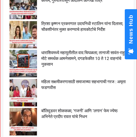
कायम, गुरुवारपासून आंदोलन आणखी तीव्र
News Hub
त्रिशा कृष्णन प्रकरणात उदयनिधी स्टालिन यांना दिलासा;
चौकशीनंतर मुक्त करण्याचे हायकोर्टाचे निर्देश
धाराशिवमध्ये महायुतीतील वाद चिघळला; तानाजी सावंत-राहुल
मोटे समर्थक आमनेसामने, दगडफेकीत 10 ते 12 वाहनांचे
नुकसान
महिला सक्षमीकरणासाठी समाजाच्या सहभागाची गरज : अमृता
फडणवीस
बॉलिवूडवर शोककळा; ‘गजनी’ आणि ‘लगान’ फेम ज्येष्ठ
अभिनेते प्रदीप रावत यांचे निधन