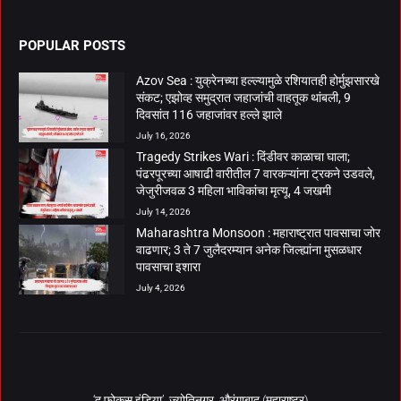
POPULAR POSTS
Azov Sea : युक्रेनच्या हल्ल्यामुळे रशियातही होर्मुझसारखे
संकट; एझोव्ह समुद्रात जहाजांची वाहतूक थांबली, 9
दिवसांत 116 जहाजांवर हल्ले झाले
July 16, 2026
Tragedy Strikes Wari : दिंडीवर काळाचा घाला;
पंढरपूरच्या आषाढी वारीतील 7 वारकऱ्यांना ट्रकने उडवले,
जेजुरीजवळ 3 महिला भाविकांचा मृत्यू, 4 जखमी
July 14, 2026
Maharashtra Monsoon : महाराष्ट्रात पावसाचा जोर
वाढणार; 3 ते 7 जुलैदरम्यान अनेक जिल्ह्यांना मुसळधार
पावसाचा इशारा
July 4, 2026
‘द फोकस इंडिया’, ज्योतिनगर, औरंगाबाद (महाराष्ट्र)