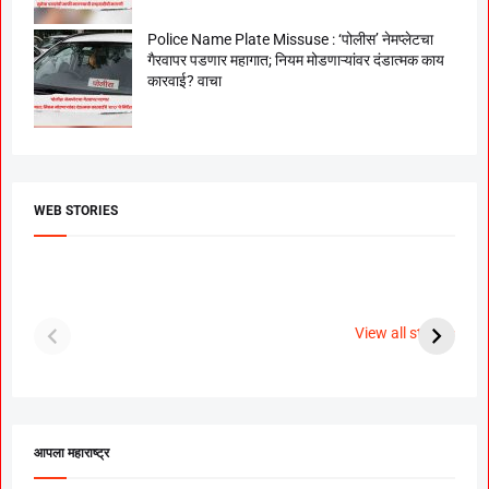
Police Name Plate Missuse : ‘पोलीस’ नेमप्लेटचा
गैरवापर पडणार महागात; नियम मोडणाऱ्यांवर दंडात्मक काय
कारवाई? वाचा
WEB STORIES
दगडी चाल फेम अभिनेत्री
श्रीमंत दगडूशेठ गणपती
ब
पूजा सावंत ने गुपचूप
2023
स
View all stories
उरकला साखरपुडा.
म
आपला महाराष्ट्र