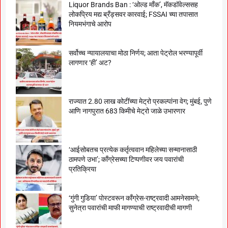
Liquor Brands Ban : ‘ओल्ड मॉंक’, मॅकडॉवेल्ससह
लोकप्रिय मद्य ब्रँड्सवर कारवाई; FSSAI च्या तपासात
नियमभंगाचे आरोप
सर्वोच्च न्यायालयाचा मोठा निर्णय; आता पेट्रोल भरण्यापूर्वी
लागणार ‘ही’ अट?
राज्यात 2.80 लाख कोटींच्या मेट्रो प्रकल्पांना वेग; मुंबई, पुणे
आणि नागपुरात 683 किमीचे मेट्रो जाळे उभारणार
‘आईसोबतच प्रत्येक कर्तृत्ववान महिलेच्या सन्मानासाठी
ठामपणे उभा’; काँग्रेसच्या टिप्पणीवर जय पवारांची
प्रतिक्रिया
‘गुंगी गुडिया’ पोस्टवरून काँग्रेस-राष्ट्रवादी आमनेसामने;
सुनेत्रा पवारांची माफी मागण्याची राष्ट्रवादीची मागणी