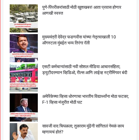
पुणे-पिंपरीकरांसाठी मोठी खुशखबर! आता प्रवास होणार
आणखी स्वस्त
मुख्यमंत्री देवेंद्र फडणवीस यांच्या नेतृत्वाखाली 10
ऑगस्टला मुंबईत भव्य तिरंगा रॅली
एसटी कर्मचाऱ्यांसाठी नवी सोशल मीडिया आचारसंहिता;
ड्युटीदरम्यान व्हिडिओ, रील्स आणि लाईव्ह स्ट्रीमिंगवर बंदी
अमेरिकेच्या व्हिसा धोरणाचा भारतीय विद्यार्थ्यांना मोठा फटका;
F-1 व्हिसा मंजुरीत मोठी घट
सावजी वाद चिघळला; तुकाराम मुंढेंनी सांगितलं नेमकं काय
म्हणायचं होतं?