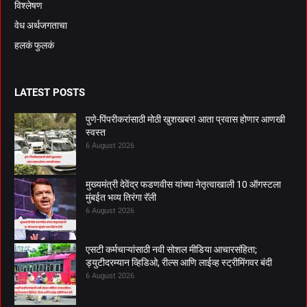
विश्लेषण
वेध अर्थजगताचा
हलकं फुलकं
LATEST POSTS
पुणे-पिंपरीकरांसाठी मोठी खुशखबर! आता प्रवास होणार आणखी
स्वस्त
6 August 2026
मुख्यमंत्री देवेंद्र फडणवीस यांच्या नेतृत्वाखाली 10 ऑगस्टला
मुंबईत भव्य तिरंगा रॅली
6 August 2026
एसटी कर्मचाऱ्यांसाठी नवी सोशल मीडिया आचारसंहिता;
ड्युटीदरम्यान व्हिडिओ, रील्स आणि लाईव्ह स्ट्रीमिंगवर बंदी
6 August 2026