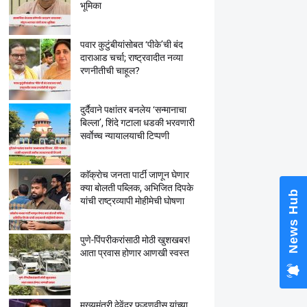
भूमिका
पवार कुटुंबीयांसोबत ‘पीके’ची बंद
दाराआड चर्चा; राष्ट्रवादीत नव्या
रणनीतीची चाहूल?
दुर्दैवाने पक्षांतर बनलेय ‘सन्मानाचा
बिल्ला’, शिंदे गटाला धडकी भरवणारी
सर्वाेच्च न्यायालयाची टिप्पणी
काॅक्राेच जनता पार्टी जाणून घेणार
क्या बाेलती पब्लिक, अभिजित दिपके
News Hub
यांची राष्ट्रव्यापी माेहीमेची घाेषणा
पुणे-पिंपरीकरांसाठी मोठी खुशखबर!
आता प्रवास होणार आणखी स्वस्त
मुख्यमंत्री देवेंद्र फडणवीस यांच्या