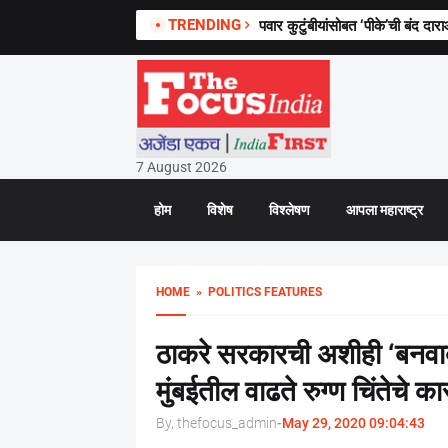
TRENDING
पवार कुटुंबीयांसोबत ‘पीके’ची बंद दार
सामाजिक भेदभाव संपेपर्यंत आरक्षण 
7 August 2026
होम
विशेष
विश्लेषण
आपला महाराष्ट्र
HOME
» POLITICS FEATURES
ठाकरे सरकारची अशीही ‘बनवाब
मुंबईतील वाढते रुग्ण चिंतेचे 
By, thefocus_admin
-
May 29, 2020 09:04:43