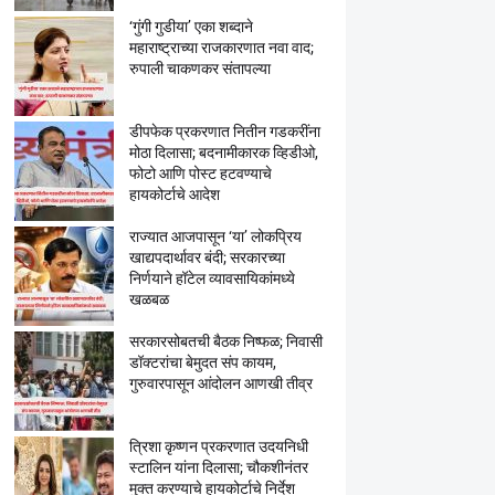
‘गुंगी गुडीया’ एका शब्दाने
महाराष्ट्राच्या राजकारणात नवा वाद;
रुपाली चाकणकर संतापल्या
डीपफेक प्रकरणात नितीन गडकरींना
मोठा दिलासा; बदनामीकारक व्हिडीओ,
फोटो आणि पोस्ट हटवण्याचे
हायकोर्टाचे आदेश
राज्यात आजपासून ‘या’ लोकप्रिय
खाद्यपदार्थावर बंदी; सरकारच्या
निर्णयाने हॉटेल व्यावसायिकांमध्ये
खळबळ
सरकारसोबतची बैठक निष्फळ; निवासी
डॉक्टरांचा बेमुदत संप कायम,
गुरुवारपासून आंदोलन आणखी तीव्र
त्रिशा कृष्णन प्रकरणात उदयनिधी
स्टालिन यांना दिलासा; चौकशीनंतर
मुक्त करण्याचे हायकोर्टाचे निर्देश