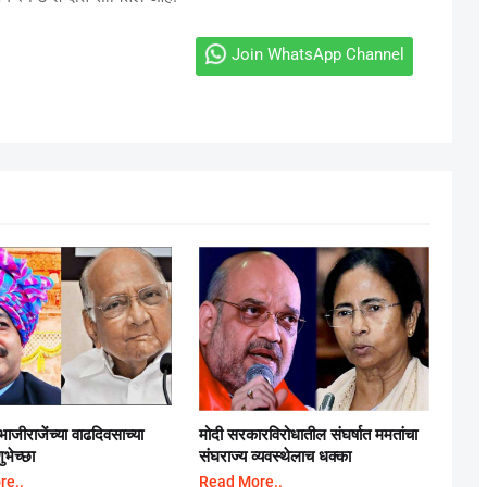
Join WhatsApp Channel
मोदी सरकारविरोधातील संघर्षात ममतांचा
ंभाजीराजेंच्या वाढदिवसाच्या
संघराज्य व्यवस्थेलाच धक्का
भेच्छा
Read More..
re..