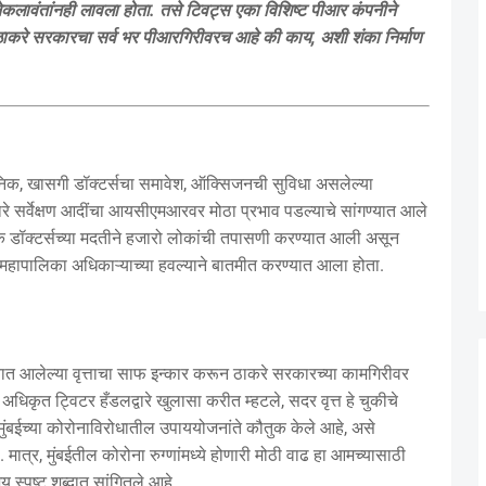
ेकलावंतांनही लावला होता. तसे टिवट्स एका विशिष्ट पीआर कंपनीने
ुळे ठाकरे सरकारचा सर्व भर पीआरगिरीवरच आहे की काय, अशी शंका निर्माण
क्लिनिक, खासगी डॉक्टर्सचा समावेश, ऑक्सिजनची सुविधा असलेल्या
ारे सर्वेक्षण आदींचा आयसीएमआरवर मोठा प्रभाव पडल्याचे सांगण्यात आले
िक डॉक्टर्सच्या मदतीने हजारो लोकांची तपासणी करण्यात आली असून
महापालिका अधिकाऱ्याच्या हवल्याने बातमीत करण्यात आला होता.
रण्यात आलेल्या वृत्ताचा साफ इन्कार करून ठाकरे सरकारच्या कामगिरीवर
अधिकृत ट्विटर हँडलद्वारे खुलासा करीत म्हटले, सदर वृत्त हे चुकीचे
मुंबईच्या कोरोनाविरोधातील उपाययोजनांते कौतुक केले आहे, असे
मात्र, मुंबईतील कोरोना रुग्णांमध्ये होणारी मोठी वाढ हा आमच्यासाठी
स्पष्ट शब्दात सांगितले आहे.