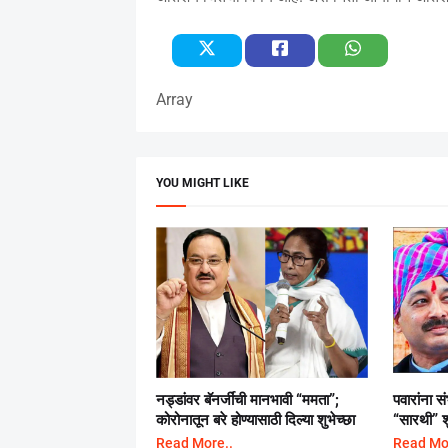
Array
YOU MIGHT LIKE
नड्डांवर बॅनर्जींची मानभावी “ममता”;
पवारांना स
कोरोनातून बरे होण्यासाठी दिल्या शुभेच्छा
“सारथी” शु
Read More..
Read Mo