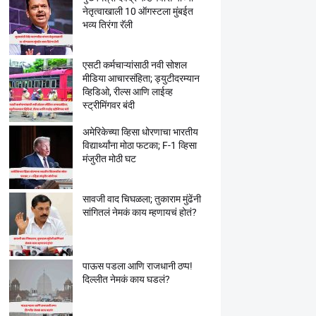
नेतृत्वाखाली 10 ऑगस्टला मुंबईत
भव्य तिरंगा रॅली
एसटी कर्मचाऱ्यांसाठी नवी सोशल
मीडिया आचारसंहिता; ड्युटीदरम्यान
व्हिडिओ, रील्स आणि लाईव्ह
स्ट्रीमिंगवर बंदी
अमेरिकेच्या व्हिसा धोरणाचा भारतीय
विद्यार्थ्यांना मोठा फटका; F-1 व्हिसा
मंजुरीत मोठी घट
सावजी वाद चिघळला; तुकाराम मुंढेंनी
सांगितलं नेमकं काय म्हणायचं होतं?
पाऊस पडला आणि राजधानी ठप्प!
दिल्लीत नेमकं काय घडलं?