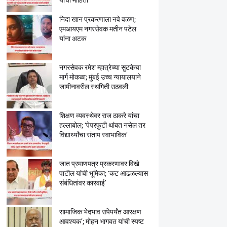
यांची माहिती
निदा खान प्रकरणाला नवे वळण;
एमआयएम नगरसेवक मतीन पटेल
यांना अटक
नगरसेवक रमेश म्हात्रेच्या सुटकेचा
मार्ग मोकळा; मुंबई उच्च न्यायालयाने
जामीनावरील स्थगिती उठवली
शिक्षण व्यवस्थेवर राज ठाकरे यांचा
हल्लाबोल; ‘पेपरफुटी थांबत नसेल तर
विद्यार्थ्यांचा संताप स्वाभाविक’
जात प्रमाणपत्र प्रकरणावर विखे
पाटील यांची भूमिका; ‘कट आढळल्यास
संबंधितांवर कारवाई’
सामाजिक भेदभाव संपेपर्यंत आरक्षण
आवश्यक’; मोहन भागवत यांची स्पष्ट