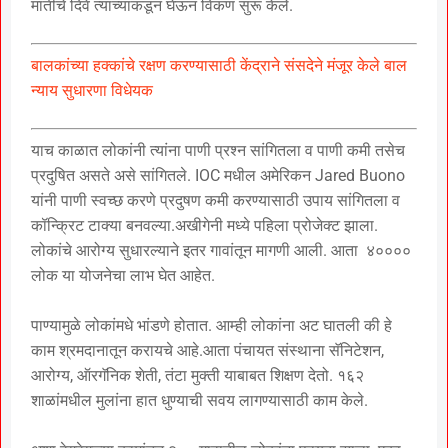
मातीचे दिवे त्यांच्याकडून घेऊन विकणं सुरू केले.
बालकांच्या हक्कांचे रक्षण करण्यासाठी केंद्राने संसदेने मंजूर केले बाल
न्याय सुधारणा विधेयक
याच काळात लोकांनी त्यांना पाणी प्रश्न सांगितला व पाणी कमी तसेच
प्रदुषित असते असे सांगितले. IOC मधील अमेरिकन Jared Buono
यांनी पाणी स्वच्छ करणे प्रदुषण कमी करण्यासाठी उपाय सांगितला व
कॉन्क्रिट टाक्या बनवल्या.अखीगेनी मध्ये पहिला प्रोजेक्ट झाला.
लोकांचे आरोग्य सुधारल्याने इतर गावांतून मागणी आली. आता ४००००
लोक या योजनेचा लाभ घेत आहेत.
पाण्यामुळे लोकांमधे भांडणे होतात. आम्ही लोकांना अट घातली की हे
काम श्रमदानातून करायचे आहे.आता पंचायत संस्थाना सॅनिटेशन,
आरोग्य, ऑरगॅनिक शेती, तंटा मुक्ती याबाबत शिक्षण देतो. १६२
शाळांमधील मुलांना हात धुण्याची सवय लागण्यासाठी काम केले.