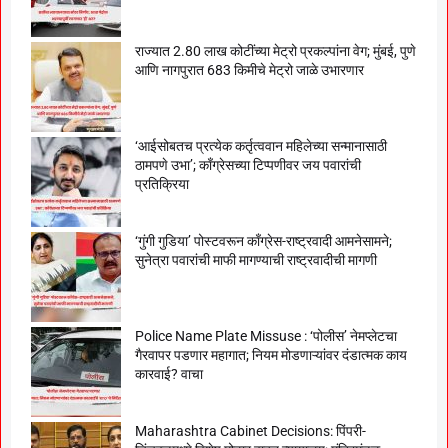
राज्यात 2.80 लाख कोटींच्या मेट्रो प्रकल्पांना वेग; मुंबई, पुणे
आणि नागपुरात 683 किमीचे मेट्रो जाळे उभारणार
‘आईसोबतच प्रत्येक कर्तृत्ववान महिलेच्या सन्मानासाठी
ठामपणे उभा’; काँग्रेसच्या टिप्पणीवर जय पवारांची
प्रतिक्रिया
‘गुंगी गुडिया’ पोस्टवरून काँग्रेस-राष्ट्रवादी आमनेसामने;
सुनेत्रा पवारांची माफी मागण्याची राष्ट्रवादीची मागणी
Police Name Plate Missuse : ‘पोलीस’ नेमप्लेटचा
गैरवापर पडणार महागात; नियम मोडणाऱ्यांवर दंडात्मक काय
कारवाई? वाचा
Maharashtra Cabinet Decisions: पिंपरी-