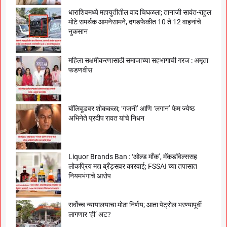
धाराशिवमध्ये महायुतीतील वाद चिघळला; तानाजी सावंत-राहुल
मोटे समर्थक आमनेसामने, दगडफेकीत 10 ते 12 वाहनांचे
नुकसान
महिला सक्षमीकरणासाठी समाजाच्या सहभागाची गरज : अमृता
फडणवीस
बॉलिवूडवर शोककळा; ‘गजनी’ आणि ‘लगान’ फेम ज्येष्ठ
अभिनेते प्रदीप रावत यांचे निधन
Liquor Brands Ban : ‘ओल्ड मॉंक’, मॅकडॉवेल्ससह
लोकप्रिय मद्य ब्रँड्सवर कारवाई; FSSAI च्या तपासात
नियमभंगाचे आरोप
सर्वोच्च न्यायालयाचा मोठा निर्णय; आता पेट्रोल भरण्यापूर्वी
लागणार ‘ही’ अट?