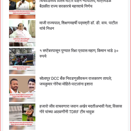
चिंचवडमध्ये विशेष मोटार वाहन न्यायालय; मंत्रिमंडळ
बैठकीत राज्य सरकारचे महत्त्वाचे निर्णय
माजी राज्यपाल, शिक्षणमहर्षी पद्मश्री डॉ. डी. वाय. पाटील
यांचे निधन
१ सप्टेंबरपासून पुण्यात रिक्षा प्रवास महाग; किमान भाडे ३०
रुपये
सोलापूर DCC बँक निवडणुकीवरून राजकारण तापले;
जयकुमार गोरेंचा मोहिते-पाटलांना इशारा
हजारो जीव वाचवणारा जवान अखेर मदतीअभावी गेला; विकास
गोरे यांच्या आठवणींनी TDRF टीम भावुक