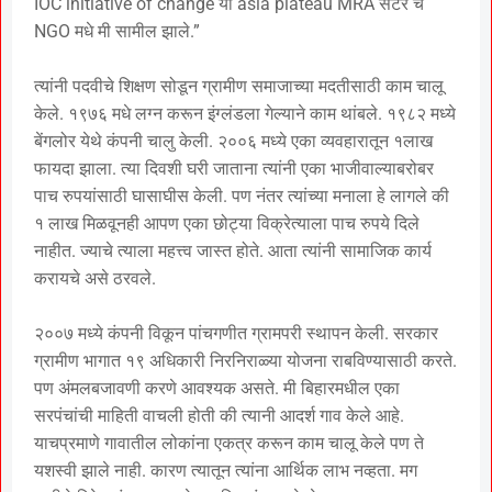
IOC initiative of change या asia plateau MRA सेंटर चे
NGO मधे मी सामील झाले.”
त्यांनी पदवीचे शिक्षण सोडून ग्रामीण समाजाच्या मदतीसाठी काम चालू
केले. १९७६ मधे लग्न करून इंग्लंडला गेल्याने काम थांबले. १९८२ मध्ये
बेंगलोर येथे कंपनी चालु केली. २००६ मध्ये एका व्यवहारातून १लाख
फायदा झाला. त्या दिवशी घरी जाताना त्यांनी एका भाजीवाल्याबरोबर
पाच रुपयांसाठी घासाघीस केली. पण नंतर त्यांच्या मनाला हे लागले की
१ लाख मिळवूनही आपण एका छोट्या विक्रेत्याला पाच रुपये दिले
नाहीत. ज्याचे त्याला महत्त्व जास्त होते. आता त्यांनी सामाजिक कार्य
करायचे असे ठरवले.
२००७ मध्ये कंपनी विकून पांचगणीत ग्रामपरी स्थापन केली. सरकार
ग्रामीण भागात १९ अधिकारी निरनिराळ्या योजना राबविण्यासाठी करते.
पण अंमलबजावणी करणे आवश्यक असते. मी बिहारमधील एका
सरपंचांची माहिती वाचली होती की त्यानी आदर्श गाव केले आहे.
याचप्रमाणे गावातील लोकांना एकत्र करून काम चालू केले पण ते
यशस्वी झाले नाही. कारण त्यातून त्यांना आर्थिक लाभ नव्हता. मग