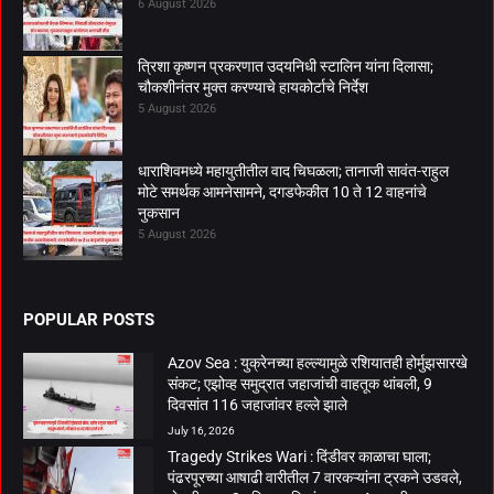
6 August 2026
त्रिशा कृष्णन प्रकरणात उदयनिधी स्टालिन यांना दिलासा;
चौकशीनंतर मुक्त करण्याचे हायकोर्टाचे निर्देश
5 August 2026
धाराशिवमध्ये महायुतीतील वाद चिघळला; तानाजी सावंत-राहुल
मोटे समर्थक आमनेसामने, दगडफेकीत 10 ते 12 वाहनांचे
नुकसान
5 August 2026
POPULAR POSTS
Azov Sea : युक्रेनच्या हल्ल्यामुळे रशियातही होर्मुझसारखे
संकट; एझोव्ह समुद्रात जहाजांची वाहतूक थांबली, 9
दिवसांत 116 जहाजांवर हल्ले झाले
July 16, 2026
Tragedy Strikes Wari : दिंडीवर काळाचा घाला;
पंढरपूरच्या आषाढी वारीतील 7 वारकऱ्यांना ट्रकने उडवले,