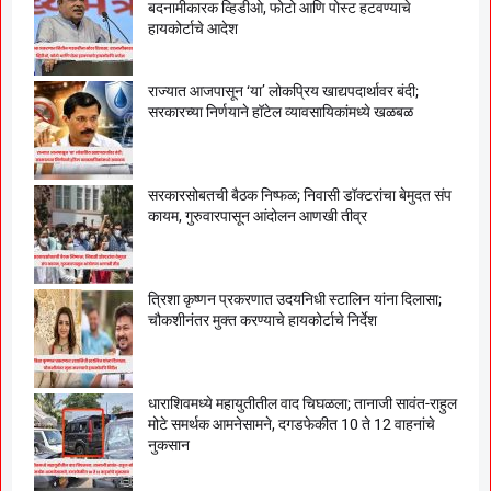
बदनामीकारक व्हिडीओ, फोटो आणि पोस्ट हटवण्याचे
हायकोर्टाचे आदेश
राज्यात आजपासून ‘या’ लोकप्रिय खाद्यपदार्थावर बंदी;
सरकारच्या निर्णयाने हॉटेल व्यावसायिकांमध्ये खळबळ
सरकारसोबतची बैठक निष्फळ; निवासी डॉक्टरांचा बेमुदत संप
कायम, गुरुवारपासून आंदोलन आणखी तीव्र
त्रिशा कृष्णन प्रकरणात उदयनिधी स्टालिन यांना दिलासा;
चौकशीनंतर मुक्त करण्याचे हायकोर्टाचे निर्देश
धाराशिवमध्ये महायुतीतील वाद चिघळला; तानाजी सावंत-राहुल
मोटे समर्थक आमनेसामने, दगडफेकीत 10 ते 12 वाहनांचे
नुकसान