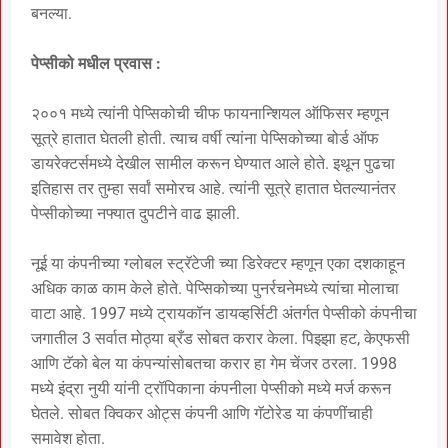
बनल्या.
पेप्सीको मधील प्रवास :
२००१ मध्ये त्यांनी पेप्सिकोची चीफ फायनान्शियल ऑफिसर म्हणून
सूत्रे हातात घेतली होती. त्याच वर्षी त्यांना पेप्सिकोच्या बोर्ड ऑफ
डायरेक्टर्समध्ये देखील सामील करून घेण्यात आले होते. इथून पुढचा
इतिहास तर तुम्हा सर्वां समोरच आहे. त्यांनी सूत्रे हातात घेतल्यानंतर
पेप्सीकोच्या नफ्यात दुपटीने वाढ झाली.
नूई या कंपनीच्या ग्लोबल स्ट्रॅटेजी च्या डिरेक्टर म्हणून एका दशकाहून
अधिक काळ काम केले होते. पेप्सिकोच्या पुनर्रचनेमध्ये त्यांचा मोलाचा
वाटा आहे. 1997 मध्ये ट्रायकॉन डायव्हर्सिटी अंतर्गत पेप्सीको कंपनीचा
जगातील 3 सर्वात मोठ्या ब्रँड सोबत करार केला. पिझ्झा हट, केएफसी
आणि टॅको बेल या कंपन्यांसोबतचा करार हा गेम चेंजर ठरला. 1998
मध्ये इंद्रा नुयी यांनी ट्रॉपिकाना कंपनीला पेप्सीको मध्ये मर्ज करून
घेतले. सोबत क्विकर ओट्स कंपनी आणि गॅटोरेड या कंपणींचाही
समावेश होता.