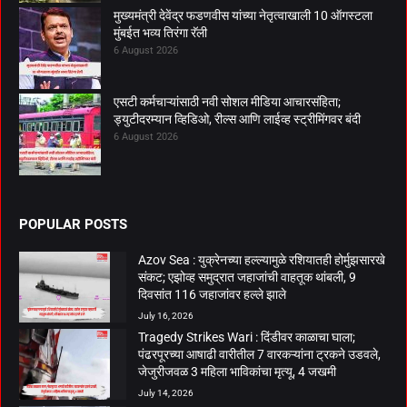
मुख्यमंत्री देवेंद्र फडणवीस यांच्या नेतृत्वाखाली 10 ऑगस्टला
मुंबईत भव्य तिरंगा रॅली
6 August 2026
एसटी कर्मचाऱ्यांसाठी नवी सोशल मीडिया आचारसंहिता;
ड्युटीदरम्यान व्हिडिओ, रील्स आणि लाईव्ह स्ट्रीमिंगवर बंदी
6 August 2026
POPULAR POSTS
Azov Sea : युक्रेनच्या हल्ल्यामुळे रशियातही होर्मुझसारखे
संकट; एझोव्ह समुद्रात जहाजांची वाहतूक थांबली, 9
दिवसांत 116 जहाजांवर हल्ले झाले
July 16, 2026
Tragedy Strikes Wari : दिंडीवर काळाचा घाला;
पंढरपूरच्या आषाढी वारीतील 7 वारकऱ्यांना ट्रकने उडवले,
जेजुरीजवळ 3 महिला भाविकांचा मृत्यू, 4 जखमी
July 14, 2026