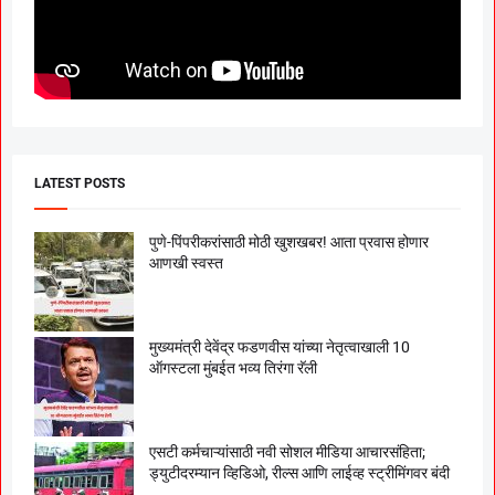
LATEST POSTS
पुणे-पिंपरीकरांसाठी मोठी खुशखबर! आता प्रवास होणार
आणखी स्वस्त
मुख्यमंत्री देवेंद्र फडणवीस यांच्या नेतृत्वाखाली 10
ऑगस्टला मुंबईत भव्य तिरंगा रॅली
एसटी कर्मचाऱ्यांसाठी नवी सोशल मीडिया आचारसंहिता;
ड्युटीदरम्यान व्हिडिओ, रील्स आणि लाईव्ह स्ट्रीमिंगवर बंदी