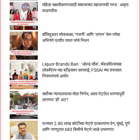
महिला सक्षमीकरणासाठी समाजाच्या सहभागाची गरज : अमृता
फडणवीस
बॉलिवूडवर शोककळा; ‘गजनी’ आणि ‘लगान’ फेम ज्येष्ठ
अभिनेते प्रदीप रावत यांचे निधन
Liquor Brands Ban : ‘ओल्ड मॉंक’, मॅकडॉवेल्ससह
लोकप्रिय मद्य ब्रँड्सवर कारवाई; FSSAI च्या तपासात
नियमभंगाचे आरोप
सर्वोच्च न्यायालयाचा मोठा निर्णय; आता पेट्रोल भरण्यापूर्वी
लागणार ‘ही’ अट?
राज्यात 2.80 लाख कोटींच्या मेट्रो प्रकल्पांना वेग; मुंबई, पुणे
आणि नागपुरात 683 किमीचे मेट्रो जाळे उभारणार