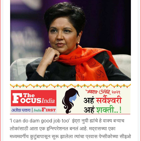
‘I can do dam good job too’ इंद्रा नुयी ह्यांचे हे वाक्य बऱ्याच
लोकांसाठी आता एक इन्स्पिरेशनल बनलं आहे. मद्रासच्या एका
मध्यमवर्गीय कुटुंबापासून सुरू झालेला त्यांचा प्रवास पेप्सीकोच्या सीइओ