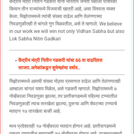
केंद्रीय मंत्री नितीन गडकरी यांनी भारतीय जनता पक्षाला पाचपैकी
किमान तीन राज्यांमध्ये विजयाची खात्री आहे, असा विश्वास व्यक्त
केला. मिझोराममध्ये त्यांची संख्या वाढेल आणि तेलंगणाच्या
निवडणुकीतही ते चांगले गुण मिळवतील, असे ते म्हणाले. We believe
in our work we will win not only Vidhan Sabha but also
Lok Sabha Nitin Gadkari
केंद्रीय मंत्री नितीन गडकरी यांचा 66 वा वाढदिवस
साजरा.अनेकांकडून शुभेच्छांचा वर्षाव..
मिझोराममध्ये आमची संख्या मोठ्या प्रमाणात वाढेल आणि तेलंगणातही
आम्हाला चांगलं यशय मिळेल, असे गडकरी म्हणाले. मिझोराममध्ये ७
नोव्हेंबरला निवडणुका झाल्या, तर छत्तीसगडमध्ये पहिल्या टप्प्यातील
निवडणुकाही त्याच तारखेला झाल्या, दुसऱ्या आणि शेवटच्या टप्प्याचे
मतदान १७ तारखेला बाकी आहे.
मध्य प्रदेशातही १७ नोव्हेंबरला मतदान होणार आहे. छत्तीसगडमध्ये
दुसऱ्या टप्प्यातील मतदानही १७ नोव्हेंबरला होणार आहे. राजस्थानमध्ये