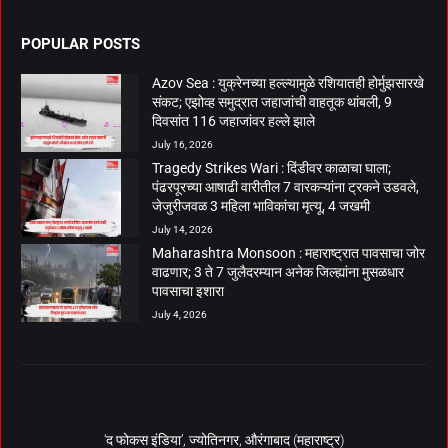
POPULAR POSTS
Azov Sea : युक्रेनच्या हल्ल्यामुळे रशियातही होर्मुझसारखे
संकट; एझोव्ह समुद्रात जहाजांची वाहतूक थांबली, 9
दिवसांत 116 जहाजांवर हल्ले झाले
July 16, 2026
Tragedy Strikes Wari : दिंडीवर काळाचा घाला;
पंढरपूरच्या आषाढी वारीतील 7 वारकऱ्यांना ट्रकने उडवले,
जेजुरीजवळ 3 महिला भाविकांचा मृत्यू, 4 जखमी
July 14, 2026
Maharashtra Monsoon : महाराष्ट्रात पावसाचा जोर
वाढणार; 3 ते 7 जुलैदरम्यान अनेक जिल्ह्यांना मुसळधार
पावसाचा इशारा
July 4, 2026
‘द फोकस इंडिया’, ज्योतिनगर, औरंगाबाद (महाराष्ट्र)