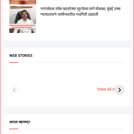
नगरसेवक रमेश म्हात्रेच्या सुटकेचा मार्ग मोकळा; मुंबई उच्च
न्यायालयाने जामीनावरील स्थगिती उठवली
WEB STORIES
दगडी चाल फेम अभिनेत्री
श्रीमंत दगडूशेठ गणपती
ब
पूजा सावंत ने गुपचूप
2023
स
View all stories
उरकला साखरपुडा.
म
आपला महाराष्ट्र