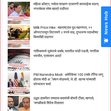
महिला डॉक्टर, नर्सला मारहाण प्रकरणी कारवाईचा बडगा;
नगरसेवक रमेश म्हात्रे तडीपार
News 
Milk Price Hike : महाराष्ट्रात दूध महागणार; ११
ऑगस्टपासून लिटरमागे २ रुपये वाढ, दुग्धजन्य पदार्थांच्या
किमतीही वाढणार
नाशिकमध्ये भूकंपाचे धक्के; घरातील भांडी पडली, नागरिक
भयभीत, प्रशासन अलर्ट
PM Narendra Modi : अमेरिकेचा 100 टक्के टॅरिफ लागू
होताच मोदी अॅक्शन मोडमध्ये; जे.डी. व्हान्स यांच्याशी
फोनवरून चर्चा
उद्धव ठाकरेंवर रामदास कदमांची बोचरी टीका; म्हणाले,
‘सगळीकडे शिंदेच दिसतात