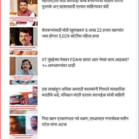
महाराष्ट्रात मोठी कारवाई! बॉम्ब बनवण्याची माहिती देणारी
पुस्तके अन् दहशतवादी प्रचार साहित्यावर बंदी
शेतकऱ्यांसाठी मोठी खुशखबर! 6 लाख 22 हजार खात्यांत
जमा होणार 5,029 कोटींचा पहिला हप्ता
IIT मुंबईच्या मेसवर FDAचा छापा! आत नेमकं काय आढळलं?
१० आस्थापनांवर धाडी
एक लाखांहून अधिक अमराठी चालकांनी गिरवले व्यवहारिक
मराठीचे धडे, परिवहन मंत्री प्रताप सरनाईक यांची माहिती
निदा खान प्रकरणाला नवे वळण; एमआयएम नगरसेवक मतीन
पटेल यांना अटक