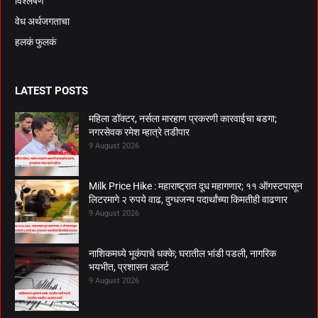
विश्लेषण
वेध अर्थजगताचा
हलकं फुलकं
LATEST POSTS
महिला डॉक्टर, नर्सला मारहाण प्रकरणी कारवाईचा बडगा;
नगरसेवक रमेश म्हात्रे तडीपार
9 August 2026
Milk Price Hike : महाराष्ट्रात दूध महागणार; ११ ऑगस्टपासून
लिटरमागे २ रुपये वाढ, दुग्धजन्य पदार्थांच्या किमतीही वाढणार
9 August 2026
नाशिकमध्ये भूकंपाचे धक्के; घरातील भांडी पडली, नागरिक
भयभीत, प्रशासन अलर्ट
9 August 2026