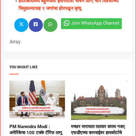
हैदराबादमध्ये बहुमजली इमारतीला भीषण आग; चार दिवसांच्या
चिमुकल्यासह ९ जणांचा होरपळून मृत्यू
Join WhatsApp Channel
Array
YOU MIGHT LIKE
PM Narendra Modi :
मच्छर मारायला तलवार वापरू नका;
अमेरिकेचा 100 टक्के टॅरिफ लागू
एफडीएच्या कारवाईवर हायकोर्टाचे