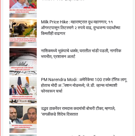
Milk Price Hike : महाराष्ट्रात दूध महागणार; ११
ऑगस्टपासून लिटरमागे २ रुपये वाढ, दुग्धजन्य पदार्थांच्या
किमतीही वाढणार
नाशिकमध्ये भूकंपाचे धक्के; घरातील भांडी पडली, नागरिक
भयभीत, प्रशासन अलर्ट
PM Narendra Modi : अमेरिकेचा 100 टक्के टॅरिफ लागू
होताच मोदी अॅक्शन मोडमध्ये; जे.डी. व्हान्स यांच्याशी
फोनवरून चर्चा
उद्धव ठाकरेंवर रामदास कदमांची बोचरी टीका; म्हणाले,
‘सगळीकडे शिंदेच दिसतात