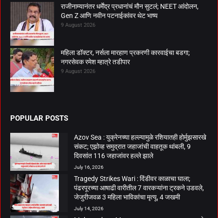
राजीनाम्यानंतर धर्मेंद्र प्रधानांचं मौन सुटलं; NEET आंदोलन,
Gen Z आणि नवीन पटनाईकांवर थेट भाष्य
9 August 2026
महिला डॉक्टर, नर्सला मारहाण प्रकरणी कारवाईचा बडगा;
नगरसेवक रमेश म्हात्रे तडीपार
9 August 2026
POPULAR POSTS
Azov Sea : युक्रेनच्या हल्ल्यामुळे रशियातही होर्मुझसारखे
संकट; एझोव्ह समुद्रात जहाजांची वाहतूक थांबली, 9
दिवसांत 116 जहाजांवर हल्ले झाले
July 16, 2026
Tragedy Strikes Wari : दिंडीवर काळाचा घाला;
पंढरपूरच्या आषाढी वारीतील 7 वारकऱ्यांना ट्रकने उडवले,
जेजुरीजवळ 3 महिला भाविकांचा मृत्यू, 4 जखमी
July 14, 2026