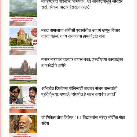
महाराष्ट्रात पावसाचा ‘कमबॅक’! १३ ऑगस्टपासून जोरदार
सरी, कोकण-घाट परिसराला अलर्ट
मराठा समाजाचा ओबीसी प्रवर्गातील उपवर्ग म्हणून विचार
करता येईल, राज्य सरकारचा हायकोर्टात दावा
मच्छर मारायला तलवार वापरू नका; एफडीएच्या कारवाईवर
हायकोर्टाचे ताशेरे
अभिजीत दिपकेंच्या पोलिसांशी वादावर संजय राऊतांची
प्रतिक्रिया; म्हणाले, ‘संघर्षात हे सहन करावंच लागतं’
जो शिकेल तोच जिंकेल!” IIT विद्यार्थ्यांना नरेंद्र मोदींचा मोठा
संदेश