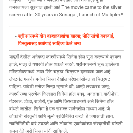
गजबलायला सुरुवात झाली आहे The movie came to the silver
screen after 30 years in Srinagar; Launch of Multiplex!!
श्रीनगरमध्ये दोन दहशतवाद्यांचा खात्मा; पोलिसांची कारवाई,
पिस्तुलासह आक्षेपार्ह साहित्य केले जप्त
यापूर्वी देखील अनेकदा काश्मीरमध्ये सिनेमा हॉल सुरू करण्याचे प्रयत्न
झाले, मात्र ते यशस्वी होऊ शकले नव्हते. श्रीनगरमध्ये सुरू झालेल्या
मल्टिप्लेक्समध्ये ‘लाल सिंग चड्ढा’ चित्रपट दाखवला जात आहे.
लेफ्टनंट गव्हर्नर मनोज सिन्हा देखील प्रेक्षकांसोबत हा चित्रपट
पाहिला. यावेळी मनोज सिन्हा म्हणाले की, आम्ही लवकरच जम्मू-
काश्मीरच्या प्रत्येक जिल्ह्यात सिनेमा हॉल बनवू. अनंतनाग, बांदीपोरा,
गंदरबल, डोडा, राजौरी, पूंछ आणि किश्तवाडमध्ये असे सिनेमा हॉल
बांधले जातील. सिनेमा हे एक सशक्त सर्जनशील माध्यम आहे, जे
लोकांची संस्कृती आणि मूल्ये प्रतिबिंबित करते. हे जगासाठी ज्ञान,
नवनिर्मितीची दारे उघडते आणि लोकांना एकमेकांच्या संस्कृतीची चांगली
समज देते असे सिन्हा यांनी सांगितले.