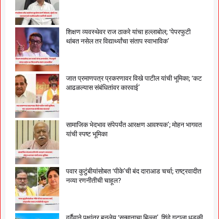
शिक्षण व्यवस्थेवर राज ठाकरे यांचा हल्लाबोल; ‘पेपरफुटी
थांबत नसेल तर विद्यार्थ्यांचा संताप स्वाभाविक’
जात प्रमाणपत्र प्रकरणावर विखे पाटील यांची भूमिका; ‘कट
आढळल्यास संबंधितांवर कारवाई’
सामाजिक भेदभाव संपेपर्यंत आरक्षण आवश्यक’; मोहन भागवत
यांची स्पष्ट भूमिका
पवार कुटुंबीयांसोबत ‘पीके’ची बंद दाराआड चर्चा; राष्ट्रवादीत
नव्या रणनीतीची चाहूल?
दुर्दैवाने पक्षांतर बनलेय ‘सन्मानाचा बिल्ला’, शिंदे गटाला धडकी