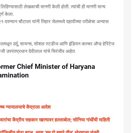
लिहिण्यासाठी लेखकाची मागणी केली होती. त्यांची ही मागणी मान्य
्ण केला.
दरम्यान चौटाला यांनी तिहार जेलमध्ये दहावीच्या परीक्षेचा अभ्यास
ूलमधून उर्दू, सायन्स, सोशल स्टडीज आणि इंडियन कल्चर अ‍ॅण्ड हेरिटेज
माजी उपपंतप्रधान देवीलाल यांचे चिरंजीव आहेत.
former Chief Minister of Haryana
amination
उच्च न्यायालयाचे केंद्राला आदेश
वारांचा केंद्रीय सहकार खात्यावर हल्लाबोल; सोनिया गांधींची माहिती
ड पॉलिसीत मोठा बदल, आता ‘हम दो हमारे तीन’ धोरणाला मंजुरी