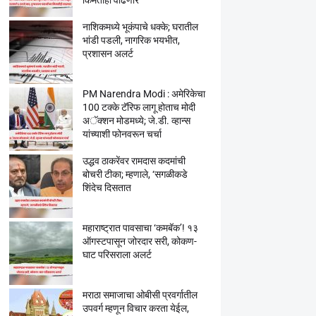
किमतीही वाढणार
नाशिकमध्ये भूकंपाचे धक्के; घरातील
भांडी पडली, नागरिक भयभीत,
प्रशासन अलर्ट
PM Narendra Modi : अमेरिकेचा
100 टक्के टॅरिफ लागू होताच मोदी
अॅक्शन मोडमध्ये; जे.डी. व्हान्स
यांच्याशी फोनवरून चर्चा
उद्धव ठाकरेंवर रामदास कदमांची
बोचरी टीका; म्हणाले, ‘सगळीकडे
शिंदेच दिसतात
महाराष्ट्रात पावसाचा ‘कमबॅक’! १३
ऑगस्टपासून जोरदार सरी, कोकण-
घाट परिसराला अलर्ट
मराठा समाजाचा ओबीसी प्रवर्गातील
उपवर्ग म्हणून विचार करता येईल,