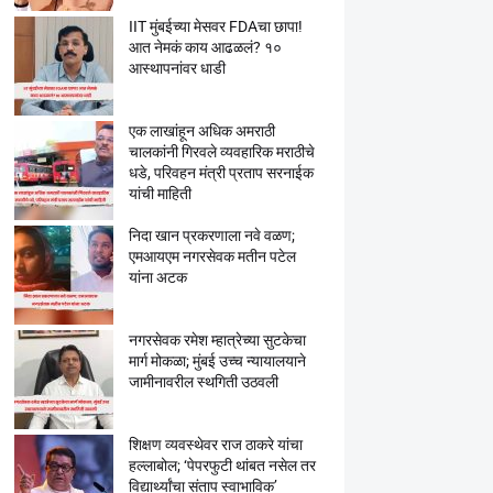
IIT मुंबईच्या मेसवर FDAचा छापा!
आत नेमकं काय आढळलं? १०
आस्थापनांवर धाडी
एक लाखांहून अधिक अमराठी
चालकांनी गिरवले व्यवहारिक मराठीचे
धडे, परिवहन मंत्री प्रताप सरनाईक
यांची माहिती
निदा खान प्रकरणाला नवे वळण;
एमआयएम नगरसेवक मतीन पटेल
यांना अटक
नगरसेवक रमेश म्हात्रेच्या सुटकेचा
मार्ग मोकळा; मुंबई उच्च न्यायालयाने
जामीनावरील स्थगिती उठवली
शिक्षण व्यवस्थेवर राज ठाकरे यांचा
हल्लाबोल; ‘पेपरफुटी थांबत नसेल तर
विद्यार्थ्यांचा संताप स्वाभाविक’