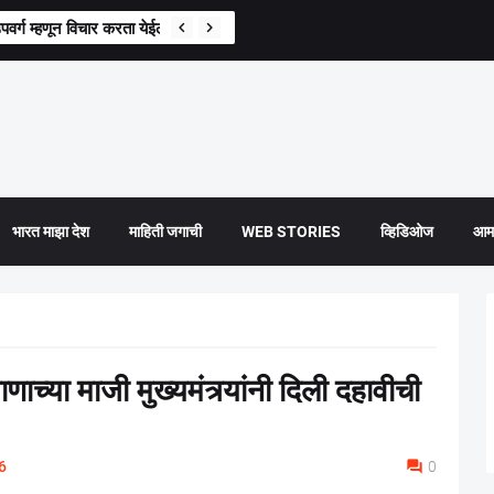
वर्ग म्हणून विचार करता येईल, राज्य सरकारचा हायकोर्टात दावा
भारत माझा देश
माहिती जगाची
WEB STORIES
व्हिडिओज
आमच
च्या माजी मुख्यमंत्र्यांनी दिली दहावीची
6
0