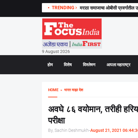
TRENDING
मराठा समाजाचा ओबीसी प्रवर्गातील उप
9 August 2026
होम
विशेष
विश्लेषण
आपला महाराष्ट्र
HOME
» भारत माझा देश
अवघे ८६ वयोमान, तरीही हरियाणा
परीक्षा
By, Sachin Deshmukh
-
August 21, 2021 06:44:3