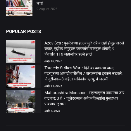
चर्चा
9 August 2026
POPULAR POSTS
Azov Sea : युक्रेनच्या हल्ल्यामुळे रशियातही होर्मुझसारखे
संकट; एझोव्ह समुद्रात जहाजांची वाहतूक थांबली, 9
दिवसांत 116 जहाजांवर हल्ले झाले
July 16, 2026
Tragedy Strikes Wari : दिंडीवर काळाचा घाला;
पंढरपूरच्या आषाढी वारीतील 7 वारकऱ्यांना ट्रकने उडवले,
जेजुरीजवळ 3 महिला भाविकांचा मृत्यू, 4 जखमी
July 14, 2026
Maharashtra Monsoon : महाराष्ट्रात पावसाचा जोर
वाढणार; 3 ते 7 जुलैदरम्यान अनेक जिल्ह्यांना मुसळधार
पावसाचा इशारा
July 4, 2026