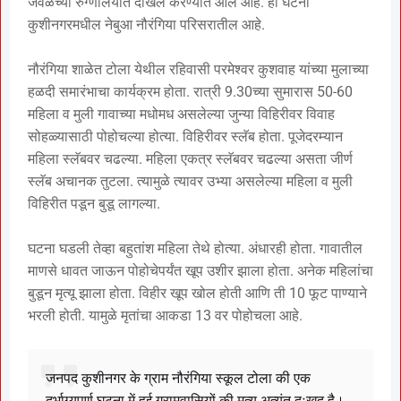
जवळच्या रुग्णालयात दाखल करण्यात आले आहे. ही घटना
कुशीनगरमधील नेबुआ नौरंगिया परिसरातील आहे.
नौरंगिया शाळेत टोला येथील रहिवासी परमेश्वर कुशवाह यांच्या मुलाच्या
हळदी समारंभाचा कार्यक्रम होता. रात्री 9.30च्या सुमारास 50-60
महिला व मुली गावाच्या मधोमध असलेल्या जुन्या विहिरीवर विवाह
सोहळ्यासाठी पोहोचल्या होत्या. विहिरीवर स्लॅब होता. पूजेदरम्यान
महिला स्लॅबवर चढल्या. महिला एकत्र स्लॅबवर चढल्या असता जीर्ण
स्लॅब अचानक तुटला. त्यामुळे त्यावर उभ्या असलेल्या महिला व मुली
विहिरीत पडून बुडू लागल्या.
घटना घडली तेव्हा बहुतांश महिला तेथे होत्या. अंधारही होता. गावातील
माणसे धावत जाऊन पोहोचेपर्यंत खूप उशीर झाला होता. अनेक महिलांचा
बुडून मृत्यू झाला होता. विहीर खूप खोल होती आणि ती 10 फूट पाण्याने
भरली होती. यामुळे मृतांचा आकडा 13 वर पोहोचला आहे.
जनपद कुशीनगर के ग्राम नौरंगिया स्कूल टोला की एक
दुर्भाग्यपूर्ण घटना में हुई ग्रामवासियों की मृत्यु अत्यंत दुःखद है।