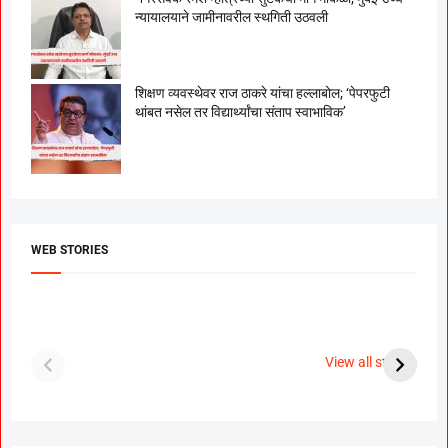
न्यायालयाने जामीनावरील स्थगिती उठवली
शिक्षण व्यवस्थेवर राज ठाकरे यांचा हल्लाबोल; ‘पेपरफुटी
थांबत नसेल तर विद्यार्थ्यांचा संताप स्वाभाविक’
WEB STORIES
दगडी चाल फेम अभिनेत्री
श्रीमंत दगडूशेठ गणपती
ब
पूजा सावंत ने गुपचूप
2023
स
View all stories
उरकला साखरपुडा.
म