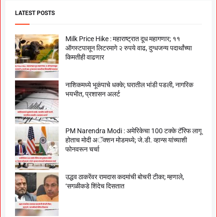
LATEST POSTS
Milk Price Hike : महाराष्ट्रात दूध महागणार; ११
ऑगस्टपासून लिटरमागे २ रुपये वाढ, दुग्धजन्य पदार्थांच्या
किमतीही वाढणार
नाशिकमध्ये भूकंपाचे धक्के; घरातील भांडी पडली, नागरिक
भयभीत, प्रशासन अलर्ट
PM Narendra Modi : अमेरिकेचा 100 टक्के टॅरिफ लागू
होताच मोदी अॅक्शन मोडमध्ये; जे.डी. व्हान्स यांच्याशी
फोनवरून चर्चा
उद्धव ठाकरेंवर रामदास कदमांची बोचरी टीका; म्हणाले,
‘सगळीकडे शिंदेच दिसतात