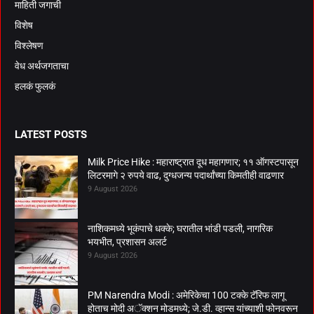
माहिती जगाची
विशेष
विश्लेषण
वेध अर्थजगताचा
हलकं फुलकं
LATEST POSTS
Milk Price Hike : महाराष्ट्रात दूध महागणार; ११ ऑगस्टपासून
लिटरमागे २ रुपये वाढ, दुग्धजन्य पदार्थांच्या किमतीही वाढणार
9 August 2026
नाशिकमध्ये भूकंपाचे धक्के; घरातील भांडी पडली, नागरिक
भयभीत, प्रशासन अलर्ट
9 August 2026
PM Narendra Modi : अमेरिकेचा 100 टक्के टॅरिफ लागू
होताच मोदी अॅक्शन मोडमध्ये; जे.डी. व्हान्स यांच्याशी फोनवरून