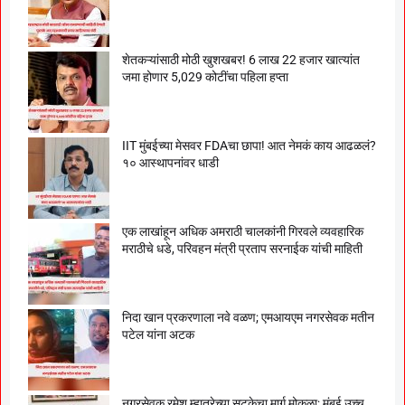
शेतकऱ्यांसाठी मोठी खुशखबर! 6 लाख 22 हजार खात्यांत
जमा होणार 5,029 कोटींचा पहिला हप्ता
IIT मुंबईच्या मेसवर FDAचा छापा! आत नेमकं काय आढळलं?
१० आस्थापनांवर धाडी
एक लाखांहून अधिक अमराठी चालकांनी गिरवले व्यवहारिक
मराठीचे धडे, परिवहन मंत्री प्रताप सरनाईक यांची माहिती
निदा खान प्रकरणाला नवे वळण; एमआयएम नगरसेवक मतीन
पटेल यांना अटक
नगरसेवक रमेश म्हात्रेच्या सुटकेचा मार्ग मोकळा; मुंबई उच्च