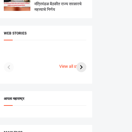
मंत्रिमंडळ बैठकीत राज्य सरकारचे
महत्त्वाचे निर्णय
WEB STORIES
दगडी चाल फेम अभिनेत्री
श्रीमंत दगडूशेठ गणपती
ब्रि
पूजा सावंत ने गुपचूप
2023
सुनक 
View all stories
उरकला साखरपुडा.
अक्ष
आपला महाराष्ट्र