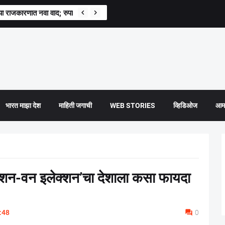
्राच्या राजकारणात नवा वाद; रुपाली चाकणकर संतापल्या
भारत माझा देश
माहिती जगाची
WEB STORIES
व्हिडिओज
आमच
न-वन इलेक्शन’चा देशाला कसा फायदा
:48
0