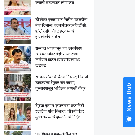
रुपाली चाकणकर संतापल्या
डीपफेक प्रकरणात नितीन गडकरींना
मोठा दिलासा; बदनामीकारक व्हिडीओ,
फोटो आणि पोस्ट हटवण्याचे
हायकोर्टाचे आदेश
राज्यात आजपासून ‘या’ लोकप्रिय
खाद्यपदार्थावर बंदी; सरकारच्या
निर्णयाने हॉटेल व्यावसायिकांमध्ये
खळबळ
सरकारसोबतची बैठक निष्फळ; निवासी
डॉक्टरांचा बेमुदत संप कायम,
News Hub
गुरुवारपासून आंदोलन आणखी तीव्र
त्रिशा कृष्णन प्रकरणात उदयनिधी
स्टालिन यांना दिलासा; चौकशीनंतर
मुक्त करण्याचे हायकोर्टाचे निर्देश
धाराशिवमध्ये महायुतीतील वाद