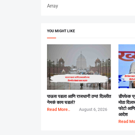
Array
YOU MIGHT LIKE
पाऊस पडला आणि राजधानी ठप्प! दिल्लीत
डीपफेक प
नेमकं काय घडलं?
मोठा दिला
फोटो आणि प
Read More..
August 6, 2026
आदेश
Read Mo