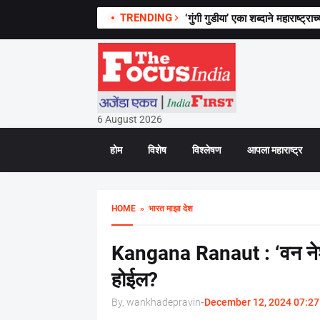
TRENDING
‘गुंगी गुडीया’ एका शब्दाने महाराष्ट
6 August 2026
होम
विशेष
विश्लेषण
आपला महाराष्ट्र
HOME
» भारत माझा देश
Kangana Ranaut : ‘वन नेश
होईल?
By, wankhadepravin
-
December 12, 2024 07:27