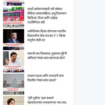
एसटी कर्मचाऱ्यांसाठी नवी सोशल
मीडिया आचारसंहिता; ड्युटीदरम्यान
व्हिडिओ, रील्स आणि लाईव्ह
स्ट्रीमिंगवर बंदी
अमेरिकेच्या व्हिसा धोरणाचा भारतीय
विद्यार्थ्यांना मोठा फटका; F-1 व्हिसा
मंजुरीत मोठी घट
सावजी वाद चिघळला; तुकाराम मुंढेंनी
सांगितलं नेमकं काय म्हणायचं होतं?
पाऊस पडला आणि राजधानी ठप्प!
दिल्लीत नेमकं काय घडलं?
‘गुंगी गुडीया’ एका शब्दाने
महाराष्ट्राच्या राजकारणात नवा वाद;