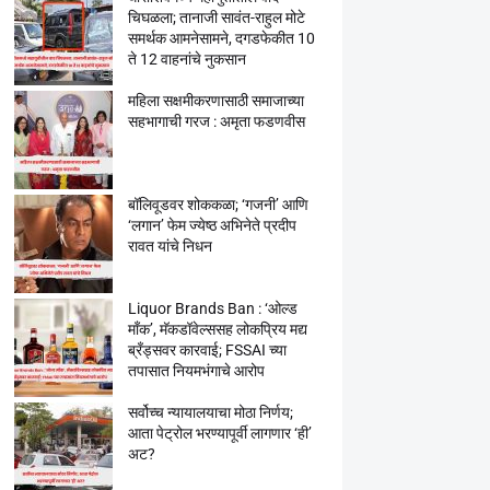
चिघळला; तानाजी सावंत-राहुल मोटे
समर्थक आमनेसामने, दगडफेकीत 10
ते 12 वाहनांचे नुकसान
महिला सक्षमीकरणासाठी समाजाच्या
सहभागाची गरज : अमृता फडणवीस
बॉलिवूडवर शोककळा; ‘गजनी’ आणि
‘लगान’ फेम ज्येष्ठ अभिनेते प्रदीप
रावत यांचे निधन
Liquor Brands Ban : ‘ओल्ड
मॉंक’, मॅकडॉवेल्ससह लोकप्रिय मद्य
ब्रँड्सवर कारवाई; FSSAI च्या
तपासात नियमभंगाचे आरोप
सर्वोच्च न्यायालयाचा मोठा निर्णय;
आता पेट्रोल भरण्यापूर्वी लागणार ‘ही’
अट?