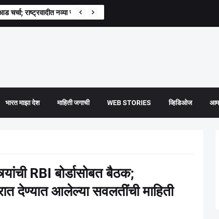
वश्यक’; मोहन भागवत यांची स्पष्ट भूमिका
राआड चर्चा; राष्ट्रवादीत नव्या रणनीतीची चाहूल?
भारत माझा देश
माहिती जगाची
WEB STORIES
व्हिडिओज
आमच
्यांची RBI बोर्डासोबत बैठक;
ात देण्यात आलेल्या सवलतींची माहिती