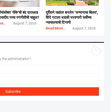
बीयांसोबत ‘पीके’ची बंद दाराआड
दुर्दैवाने पक्षांतर बनलेय ‘सन्मानाचा बिल्ला’,
्ट्रवादीत नव्या रणनीतीची चाहूल?
शिंदे गटाला धडकी भरवणारी सर्वाेच्च
न्यायालयाची टिप्पणी
re..
August 7, 2026
Read More..
August 7, 2026
 the administrator.*