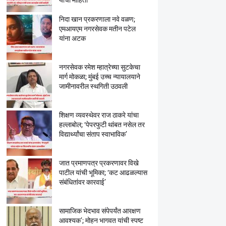
यांची माहिती
निदा खान प्रकरणाला नवे वळण;
एमआयएम नगरसेवक मतीन पटेल
यांना अटक
नगरसेवक रमेश म्हात्रेच्या सुटकेचा
मार्ग मोकळा; मुंबई उच्च न्यायालयाने
जामीनावरील स्थगिती उठवली
शिक्षण व्यवस्थेवर राज ठाकरे यांचा
हल्लाबोल; ‘पेपरफुटी थांबत नसेल तर
विद्यार्थ्यांचा संताप स्वाभाविक’
जात प्रमाणपत्र प्रकरणावर विखे
पाटील यांची भूमिका; ‘कट आढळल्यास
संबंधितांवर कारवाई’
सामाजिक भेदभाव संपेपर्यंत आरक्षण
आवश्यक’; मोहन भागवत यांची स्पष्ट