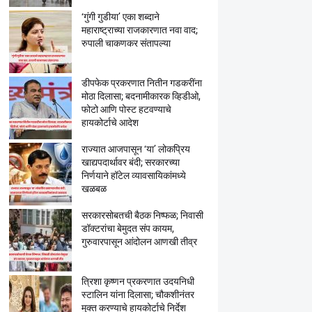
‘गुंगी गुडीया’ एका शब्दाने
महाराष्ट्राच्या राजकारणात नवा वाद;
रुपाली चाकणकर संतापल्या
डीपफेक प्रकरणात नितीन गडकरींना
मोठा दिलासा; बदनामीकारक व्हिडीओ,
फोटो आणि पोस्ट हटवण्याचे
हायकोर्टाचे आदेश
राज्यात आजपासून ‘या’ लोकप्रिय
खाद्यपदार्थावर बंदी; सरकारच्या
निर्णयाने हॉटेल व्यावसायिकांमध्ये
खळबळ
सरकारसोबतची बैठक निष्फळ; निवासी
डॉक्टरांचा बेमुदत संप कायम,
गुरुवारपासून आंदोलन आणखी तीव्र
त्रिशा कृष्णन प्रकरणात उदयनिधी
स्टालिन यांना दिलासा; चौकशीनंतर
मुक्त करण्याचे हायकोर्टाचे निर्देश