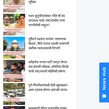
भूमिका
पवार कुटुंबीयांसोबत ‘पीके’ची बंद
दाराआड चर्चा; राष्ट्रवादीत नव्या
रणनीतीची चाहूल?
National OBC Federation
Babanrao Taywade Claim
Kunbi Certificates Issued
दुर्दैवाने पक्षांतर बनलेय ‘सन्मानाचा
Marathwada After Septe
बिल्ला’, शिंदे गटाला धडकी भरवणारी
Alarming News for Mano
सर्वाेच्च न्यायालयाची टिप्पणी
काॅक्राेच जनता पार्टी जाणून घेणार
क्या बाेलती पब्लिक, अभिजित दिपके
यांची राष्ट्रव्यापी माेहीमेची घाेषणा
पुणे-पिंपरीकरांसाठी मोठी खुशखबर!
आता प्रवास होणार आणखी स्वस्त
मुख्यमंत्री देवेंद्र फडणवीस यांच्या