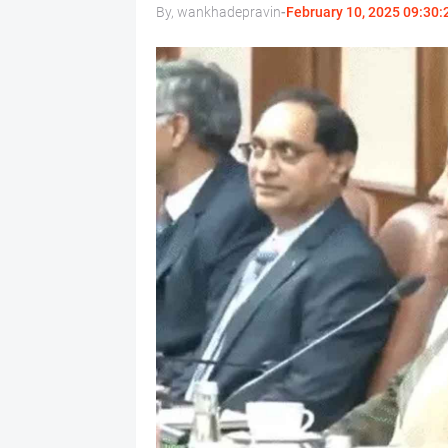
By, wankhadepravin
-
February 10, 2025 09:30: