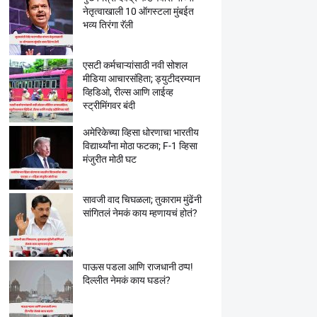
नेतृत्वाखाली 10 ऑगस्टला मुंबईत
भव्य तिरंगा रॅली
एसटी कर्मचाऱ्यांसाठी नवी सोशल
मीडिया आचारसंहिता; ड्युटीदरम्यान
व्हिडिओ, रील्स आणि लाईव्ह
स्ट्रीमिंगवर बंदी
अमेरिकेच्या व्हिसा धोरणाचा भारतीय
विद्यार्थ्यांना मोठा फटका; F-1 व्हिसा
मंजुरीत मोठी घट
सावजी वाद चिघळला; तुकाराम मुंढेंनी
सांगितलं नेमकं काय म्हणायचं होतं?
पाऊस पडला आणि राजधानी ठप्प!
दिल्लीत नेमकं काय घडलं?