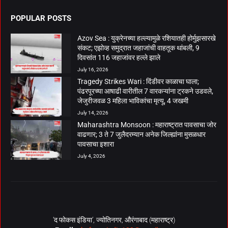
POPULAR POSTS
Azov Sea : युक्रेनच्या हल्ल्यामुळे रशियातही होर्मुझसारखे
संकट; एझोव्ह समुद्रात जहाजांची वाहतूक थांबली, 9
दिवसांत 116 जहाजांवर हल्ले झाले
July 16, 2026
Tragedy Strikes Wari : दिंडीवर काळाचा घाला;
पंढरपूरच्या आषाढी वारीतील 7 वारकऱ्यांना ट्रकने उडवले,
जेजुरीजवळ 3 महिला भाविकांचा मृत्यू, 4 जखमी
July 14, 2026
Maharashtra Monsoon : महाराष्ट्रात पावसाचा जोर
वाढणार; 3 ते 7 जुलैदरम्यान अनेक जिल्ह्यांना मुसळधार
पावसाचा इशारा
July 4, 2026
‘द फोकस इंडिया’, ज्योतिनगर, औरंगाबाद (महाराष्ट्र)