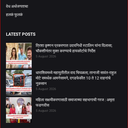
वेध अर्थजगताचा
हलकं फुलकं
LATEST POSTS
त्रिशा कृष्णन प्रकरणात उदयनिधी स्टालिन यांना दिलासा;
चौकशीनंतर मुक्त करण्याचे हायकोर्टाचे निर्देश
5 August 2026
धाराशिवमध्ये महायुतीतील वाद चिघळला; तानाजी सावंत-राहुल
मोटे समर्थक आमनेसामने, दगडफेकीत 10 ते 12 वाहनांचे
नुकसान
5 August 2026
महिला सक्षमीकरणासाठी समाजाच्या सहभागाची गरज : अमृता
फडणवीस
5 August 2026