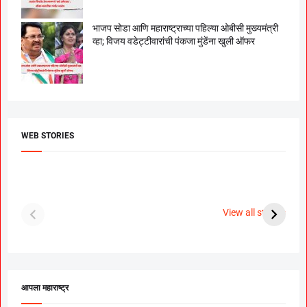
भाजप सोडा आणि महाराष्ट्राच्या पहिल्या ओबीसी मुख्यमंत्री
व्हा; विजय वडेट्टीवारांची पंकजा मुंडेंना खुली ऑफर
WEB STORIES
दगडी चाल फेम अभिनेत्री
श्रीमंत दगडूशेठ गणपती
ब
पूजा सावंत ने गुपचूप
2023
स
View all stories
उरकला साखरपुडा.
म
आपला महाराष्ट्र