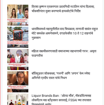
त्रिशा कृष्णन प्रकरणात उदयनिधी स्टालिन यांना दिलासा;
चौकशीनंतर मुक्त करण्याचे हायकोर्टाचे निर्देश
धाराशिवमध्ये महायुतीतील वाद चिघळला; तानाजी सावंत-राहुल
मोटे समर्थक आमनेसामने, दगडफेकीत 10 ते 12 वाहनांचे
नुकसान
महिला सक्षमीकरणासाठी समाजाच्या सहभागाची गरज : अमृता
फडणवीस
बॉलिवूडवर शोककळा; ‘गजनी’ आणि ‘लगान’ फेम ज्येष्ठ
अभिनेते प्रदीप रावत यांचे निधन
Liquor Brands Ban : ‘ओल्ड मॉंक’, मॅकडॉवेल्ससह
लोकप्रिय मद्य ब्रँड्सवर कारवाई; FSSAI च्या तपासात
नियमभंगाचे आरोप