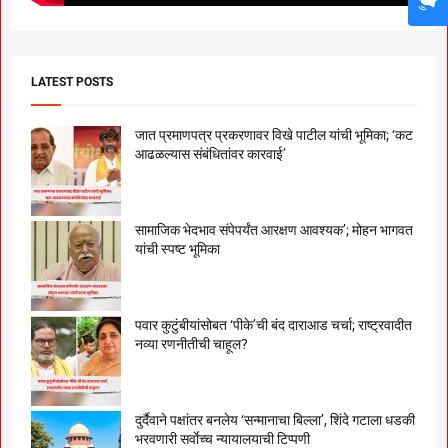
LATEST POSTS
जात प्रमाणपत्र प्रकरणावर विखे पाटील यांची भूमिका; ‘कट
आढळल्यास संबंधितांवर कारवाई’
सामाजिक भेदभाव संपेपर्यंत आरक्षण आवश्यक’; मोहन भागवत
यांची स्पष्ट भूमिका
पवार कुटुंबीयांसोबत ‘पीके’ची बंद दाराआड चर्चा; राष्ट्रवादीत
नव्या रणनीतीची चाहूल?
दुर्दैवाने पक्षांतर बनलेय ‘सन्मानाचा बिल्ला’, शिंदे गटाला धडकी
भरवणारी सर्वाेच्च न्यायालयाची टिप्पणी