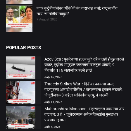
पवार कुटुंबीयांसोबत ‘पीके’ची बंद दाराआड चर्चा; राष्ट्रवादीत
नव्या रणनीतीची चाहूल?
7 August 2026
POPULAR POSTS
Azov Sea : युक्रेनच्या हल्ल्यामुळे रशियातही होर्मुझसारखे
संकट; एझोव्ह समुद्रात जहाजांची वाहतूक थांबली, 9
दिवसांत 116 जहाजांवर हल्ले झाले
July 16, 2026
Tragedy Strikes Wari : दिंडीवर काळाचा घाला;
पंढरपूरच्या आषाढी वारीतील 7 वारकऱ्यांना ट्रकने उडवले,
जेजुरीजवळ 3 महिला भाविकांचा मृत्यू, 4 जखमी
July 14, 2026
Maharashtra Monsoon : महाराष्ट्रात पावसाचा जोर
वाढणार; 3 ते 7 जुलैदरम्यान अनेक जिल्ह्यांना मुसळधार
पावसाचा इशारा
July 4, 2026