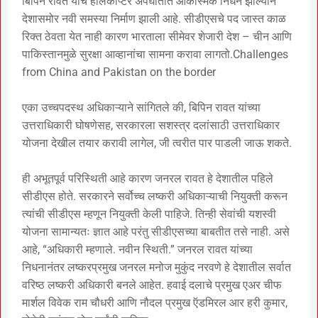
बिपिन रावत यांचे हेलिकॉप्टर अपघातात आकस्मिक निधन झाल्याने
देशासमोर नवी समस्या निर्माण झाली आहे. सीडीएसचे पद जास्त काळ
रिक्त ठेवता येत नाही कारण भारताला सीमेवर शेजारी देश – चीन आणि
पाकिस्तानमुळे सुरक्षा आव्हानांचा सामना करावा लागतो.Challenges
from China and Pakistan on the border
एका उच्चपदस्थ अधिकाऱ्याने सांगितले की, बिपिन रावत यांच्या
उत्तराधिकारी घोषणेसह, सरकारला सशस्त्र दलांसाठी उत्तराधिकार
योजना देखील तयार करावी लागेल, जी त्वरीत पार पाडली जाऊ शकते.
ही अभूतपूर्व परिस्थिती आहे कारण जनरल रावत हे देशातील पहिले
सीडीएस होते. सरकारने सर्वोच्च लष्करी अधिकाऱ्याची नियुक्ती करून
त्यांची सीडीएस म्हणून नियुक्ती केली पाहिजे. तिन्ही सेवांची यशस्वी
योजना सामान्यतः ज्ञात आहे परंतु सीडीएसच्या बाबतीत तसे नाही. असे
आहे, “अधिकारी म्हणाले. नवीन स्थिती.” जनरल रावत यांच्या
निधनानंतर लष्करप्रमुख जनरल मनोज मुकुंद नरवणे हे देशातील सर्वात
वरिष्ठ लष्करी अधिकारी बनले आहेत. हवाई दलाचे प्रमुख एअर चीफ
मार्शल विवेक राम चौधरी आणि नौदल प्रमुख ऍडमिरल आर हरी कुमार,