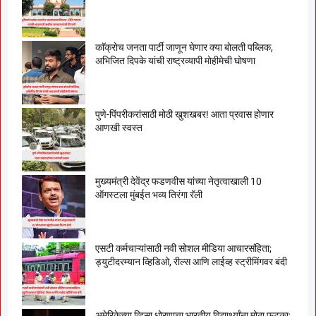
काॅक्राेच जनता पार्टी जाणून घेणार क्या बाेलती पब्लिक,
अभिजित दिपके यांची राष्ट्रव्यापी माेहीमेची घाेषणा
पुणे-पिंपरीकरांसाठी मोठी खुशखबर! आता प्रवास होणार
आणखी स्वस्त
मुख्यमंत्री देवेंद्र फडणवीस यांच्या नेतृत्वाखाली 10
ऑगस्टला मुंबईत भव्य तिरंगा रॅली
एसटी कर्मचाऱ्यांसाठी नवी सोशल मीडिया आचारसंहिता;
ड्युटीदरम्यान व्हिडिओ, रील्स आणि लाईव्ह स्ट्रीमिंगवर बंदी
अमेरिकेच्या व्हिसा धोरणाचा भारतीय विद्यार्थ्यांना मोठा फटका;