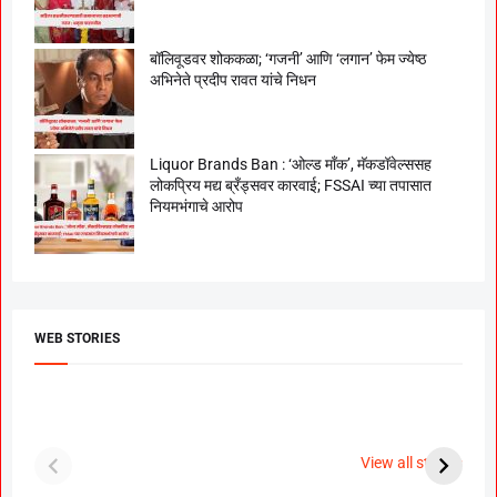
बॉलिवूडवर शोककळा; ‘गजनी’ आणि ‘लगान’ फेम ज्येष्ठ
अभिनेते प्रदीप रावत यांचे निधन
Liquor Brands Ban : ‘ओल्ड मॉंक’, मॅकडॉवेल्ससह
लोकप्रिय मद्य ब्रँड्सवर कारवाई; FSSAI च्या तपासात
नियमभंगाचे आरोप
WEB STORIES
दगडी चाल फेम अभिनेत्री
श्रीमंत दगडूशेठ गणपती
ब
पूजा सावंत ने गुपचूप
2023
स
View all stories
उरकला साखरपुडा.
म