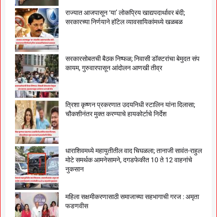
राज्यात आजपासून ‘या’ लोकप्रिय खाद्यपदार्थावर बंदी;
सरकारच्या निर्णयाने हॉटेल व्यावसायिकांमध्ये खळबळ
सरकारसोबतची बैठक निष्फळ; निवासी डॉक्टरांचा बेमुदत संप
कायम, गुरुवारपासून आंदोलन आणखी तीव्र
त्रिशा कृष्णन प्रकरणात उदयनिधी स्टालिन यांना दिलासा;
चौकशीनंतर मुक्त करण्याचे हायकोर्टाचे निर्देश
धाराशिवमध्ये महायुतीतील वाद चिघळला; तानाजी सावंत-राहुल
मोटे समर्थक आमनेसामने, दगडफेकीत 10 ते 12 वाहनांचे
नुकसान
महिला सक्षमीकरणासाठी समाजाच्या सहभागाची गरज : अमृता
फडणवीस