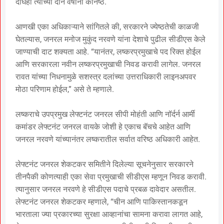
दोघेही त्यांच्या दोन वर्षांनी कनिष्ठ.
आणखी एका अधिकाऱ्याने सांगितले की, सरकारने ज्येष्ठतेची काळजी
घेतल्यास, जनरल मनोज मुकुंद नरवणे यांना देशाचे पुढील सीडीएस केले
जाण्याची दाट शक्यता आहे. “यानंतर, लष्करप्रमुखाचे पद रिक्त होईल
आणि सरकारला नवीन लष्करप्रमुखाची निवड करावी लागेल. जनरल
रावत यांच्या निधनामुळे सशस्त्र दलांच्या उत्तराधिकारी लाइनअपवर
मोठा परिणाम होईल,” असे ते म्हणाले.
लष्कराचे उपप्रमुख लेफ्टनंट जनरल सीपी मोहंती आणि नॉर्दर्न आर्मी
कमांडर लेफ्टनंट जनरल वायके जोशी हे एकाच बॅचचे आहेत आणि
जनरल नरवणे यांच्यानंतर लष्करातील सर्वात वरिष्ठ अधिकारी आहेत.
लेफ्टनंट जनरल शेकटकर समितीने दिलेल्या सूचनेनुसार सरकारने
तीनपैकी कोणत्याही एका सेवा प्रमुखाची सीडीएस म्हणून निवड करावी.
त्यानुसार जनरल नरवणे हे सीडीएस पदाचे प्रबळ दावेदार असतील.
लेफ्टनंट जनरल शेकटकर म्हणाले, “चीन आणि पाकिस्तानकडून
भारताला ज्या प्रकारच्या सुरक्षा आव्हानांचा सामना करावा लागत आहे,