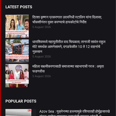
LATEST POSTS
त्रिशा कृष्णन प्रकरणात उदयनिधी स्टालिन यांना दिलासा;
चौकशीनंतर मुक्त करण्याचे हायकोर्टाचे निर्देश
5 August 2026
धाराशिवमध्ये महायुतीतील वाद चिघळला; तानाजी सावंत-राहुल
मोटे समर्थक आमनेसामने, दगडफेकीत 10 ते 12 वाहनांचे
नुकसान
5 August 2026
महिला सक्षमीकरणासाठी समाजाच्या सहभागाची गरज : अमृता
फडणवीस
5 August 2026
POPULAR POSTS
Azov Sea : युक्रेनच्या हल्ल्यामुळे रशियातही होर्मुझसारखे