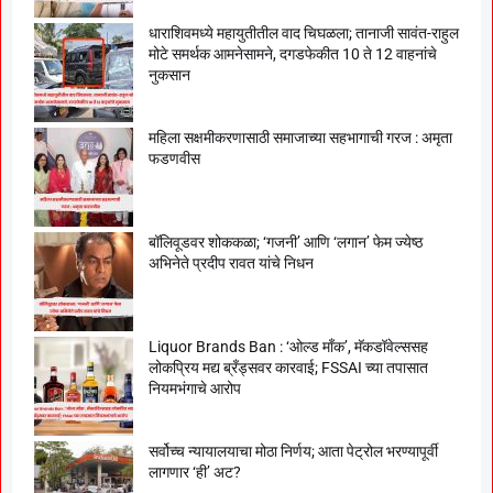
धाराशिवमध्ये महायुतीतील वाद चिघळला; तानाजी सावंत-राहुल
मोटे समर्थक आमनेसामने, दगडफेकीत 10 ते 12 वाहनांचे
नुकसान
महिला सक्षमीकरणासाठी समाजाच्या सहभागाची गरज : अमृता
फडणवीस
बॉलिवूडवर शोककळा; ‘गजनी’ आणि ‘लगान’ फेम ज्येष्ठ
अभिनेते प्रदीप रावत यांचे निधन
Liquor Brands Ban : ‘ओल्ड मॉंक’, मॅकडॉवेल्ससह
लोकप्रिय मद्य ब्रँड्सवर कारवाई; FSSAI च्या तपासात
नियमभंगाचे आरोप
सर्वोच्च न्यायालयाचा मोठा निर्णय; आता पेट्रोल भरण्यापूर्वी
लागणार ‘ही’ अट?