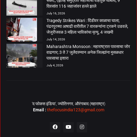
संकट; एझोव्ह समुद्रात जहाजांची वाहतूक थांबली, 9
दिवसांत 116 जहाजांवर हल्ले झाले
July 16, 2026
Tragedy Strikes Wari : दिंडीवर काळाचा घाला;
पंढरपूरच्या आषाढी वारीतील 7 वारकऱ्यांना ट्रकने उडवले,
जेजुरीजवळ 3 महिला भाविकांचा मृत्यू, 4 जखमी
July 14, 2026
Maharashtra Monsoon : महाराष्ट्रात पावसाचा जोर
वाढणार; 3 ते 7 जुलैदरम्यान अनेक जिल्ह्यांना मुसळधार
पावसाचा इशारा
July 4, 2026
‘द फोकस इंडिया’, ज्योतिनगर, औरंगाबाद (महाराष्ट्र)
Email :
thefocusindia123@gmail.com