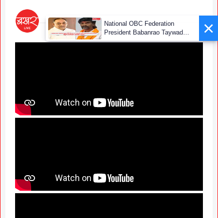
×
National OBC Federation
President Babanrao Taywade
Claims Only 27 Kunbi
Certificates Issued in
Marathwada After September 2
GR; Alarming News for Mano