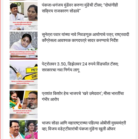
पंकजा-धनंजय मुंडेंवर करुणा मुंडेंची टीका; “दोघांनीही
सक्रिय राजकारण सोडावे”
सुनेत्रा पवार यांच्या नावे निवडणूक आयोगाचे पत्र; राष्ट्रवादी
काँग्रेसला आवश्यक कागदपत्रे सादर करण्याचे निर्देश
पेट्रोलवर 3.50, डिझेलवर 24 रुपये विंडफॉल टॅक्स;
सरकारचा नवा निर्णय लागू
प्रशांत किशोर हेच भाजपचे ‘खरे उमेदवार’; मीसा भारतींचा
गंभीर आरोप
भाजप सोडा आणि महाराष्ट्राच्या पहिल्या ओबीसी मुख्यमंत्री
व्हा; विजय वडेट्टीवारांची पंकजा मुंडेंना खुली ऑफर