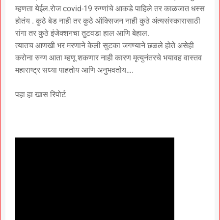
म्हणता येईल.रोज covid-19 रुग्णांचे आकडे पाहिले तर काळजात धस्स
होतंय . कुठे बेड नाही तर कुठे ऑक्सिजन नाही कुठे अंत्यसंस्कारासाठी
रांगा तर कुठे इंजेक्शनचा तुटवडा हाल आणि बेहाल.
त्यातच आणखी भर मरणाने केली सुटका जगण्याने छळले होते असेही
करोना रुग्ण आता म्हणू शकणार नाही कारण मृत्युनंतरचे भयावह वास्तव
महाराष्ट्र सध्या पाहतोय आणि अनुभवतोय….
पहा हा खास रिपोर्ट