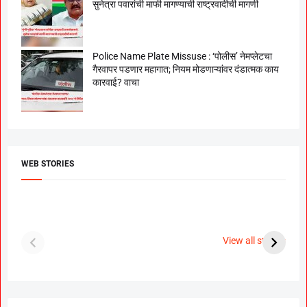
सुनेत्रा पवारांची माफी मागण्याची राष्ट्रवादीची मागणी
Police Name Plate Missuse : ‘पोलीस’ नेमप्लेटचा
गैरवापर पडणार महागात; नियम मोडणाऱ्यांवर दंडात्मक काय
कारवाई? वाचा
WEB STORIES
दगडी चाल फेम अभिनेत्री
श्रीमंत दगडूशेठ गणपती
ब
पूजा सावंत ने गुपचूप
2023
स
View all stories
उरकला साखरपुडा.
म