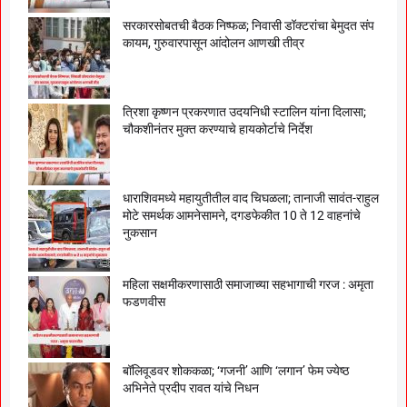
सरकारसोबतची बैठक निष्फळ; निवासी डॉक्टरांचा बेमुदत संप
कायम, गुरुवारपासून आंदोलन आणखी तीव्र
त्रिशा कृष्णन प्रकरणात उदयनिधी स्टालिन यांना दिलासा;
चौकशीनंतर मुक्त करण्याचे हायकोर्टाचे निर्देश
धाराशिवमध्ये महायुतीतील वाद चिघळला; तानाजी सावंत-राहुल
मोटे समर्थक आमनेसामने, दगडफेकीत 10 ते 12 वाहनांचे
नुकसान
महिला सक्षमीकरणासाठी समाजाच्या सहभागाची गरज : अमृता
फडणवीस
बॉलिवूडवर शोककळा; ‘गजनी’ आणि ‘लगान’ फेम ज्येष्ठ
अभिनेते प्रदीप रावत यांचे निधन