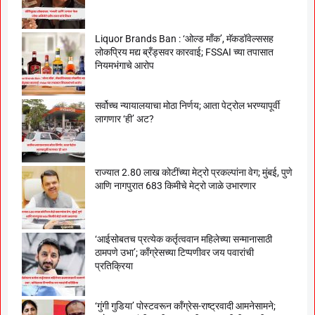
Liquor Brands Ban : ‘ओल्ड मॉंक’, मॅकडॉवेल्ससह
लोकप्रिय मद्य ब्रँड्सवर कारवाई; FSSAI च्या तपासात
नियमभंगाचे आरोप
सर्वोच्च न्यायालयाचा मोठा निर्णय; आता पेट्रोल भरण्यापूर्वी
लागणार ‘ही’ अट?
राज्यात 2.80 लाख कोटींच्या मेट्रो प्रकल्पांना वेग; मुंबई, पुणे
आणि नागपुरात 683 किमीचे मेट्रो जाळे उभारणार
‘आईसोबतच प्रत्येक कर्तृत्ववान महिलेच्या सन्मानासाठी
ठामपणे उभा’; काँग्रेसच्या टिप्पणीवर जय पवारांची
प्रतिक्रिया
‘गुंगी गुडिया’ पोस्टवरून काँग्रेस-राष्ट्रवादी आमनेसामने;