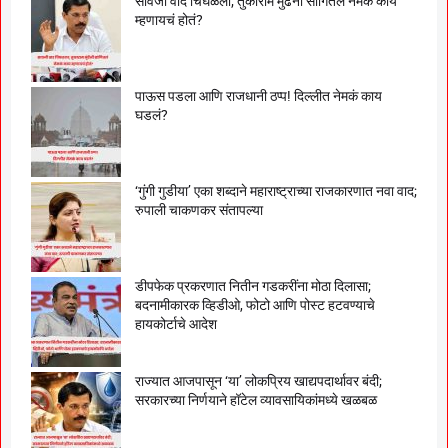
सावजी वाद चिघळला; तुकाराम मुंढेंनी सांगितलं नेमकं काय
म्हणायचं होतं?
पाऊस पडला आणि राजधानी ठप्प! दिल्लीत नेमकं काय
घडलं?
‘गुंगी गुडीया’ एका शब्दाने महाराष्ट्राच्या राजकारणात नवा वाद;
रुपाली चाकणकर संतापल्या
डीपफेक प्रकरणात नितीन गडकरींना मोठा दिलासा;
बदनामीकारक व्हिडीओ, फोटो आणि पोस्ट हटवण्याचे
हायकोर्टाचे आदेश
राज्यात आजपासून ‘या’ लोकप्रिय खाद्यपदार्थावर बंदी;
सरकारच्या निर्णयाने हॉटेल व्यावसायिकांमध्ये खळबळ