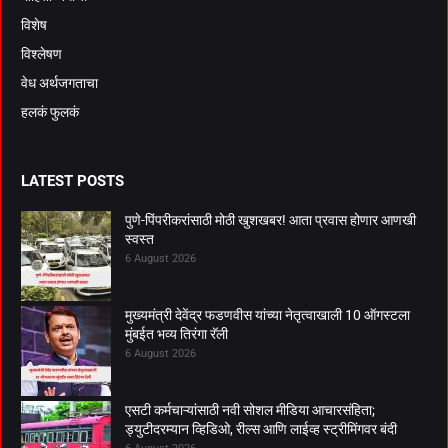
विशेष
विश्लेषण
वेध अर्थजगताचा
हलकं फुलकं
LATEST POSTS
पुणे-पिंपरीकरांसाठी मोठी खुशखबर! आता प्रवास होणार आणखी
स्वस्त
6 August 2026
मुख्यमंत्री देवेंद्र फडणवीस यांच्या नेतृत्वाखाली 10 ऑगस्टला
मुंबईत भव्य तिरंगा रॅली
6 August 2026
एसटी कर्मचाऱ्यांसाठी नवी सोशल मीडिया आचारसंहिता;
ड्युटीदरम्यान व्हिडिओ, रील्स आणि लाईव्ह स्ट्रीमिंगवर बंदी