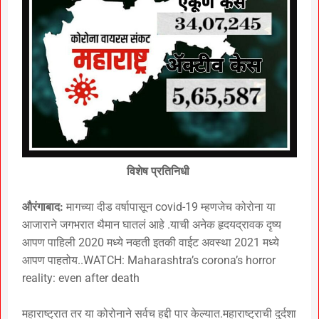
विशेष प्रतिनिधी
औरंगाबाद:
मागच्या दीड वर्षापासून covid-19 म्हणजेच कोरोना या
आजाराने जगभरात थैमान घातलं आहे .याची अनेक हृदयद्रावक दृष्य
आपण पाहिली 2020 मध्ये नव्हती इतकी वाईट अवस्था 2021 मध्ये
आपण पाहतोय..WATCH: Maharashtra’s corona’s horror
reality: even after death
महाराष्ट्रात तर या कोरोनाने सर्वच हद्दी पार केल्यात.महाराष्ट्राची दुर्दशा