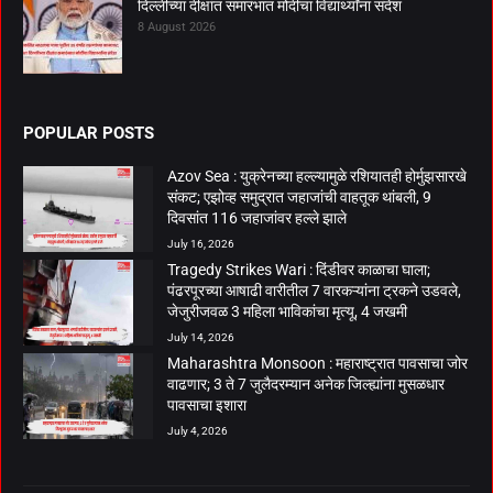
दिल्लीच्या दीक्षांत समारंभात मोदींचा विद्यार्थ्यांना संदेश
8 August 2026
POPULAR POSTS
Azov Sea : युक्रेनच्या हल्ल्यामुळे रशियातही होर्मुझसारखे
संकट; एझोव्ह समुद्रात जहाजांची वाहतूक थांबली, 9
दिवसांत 116 जहाजांवर हल्ले झाले
July 16, 2026
Tragedy Strikes Wari : दिंडीवर काळाचा घाला;
पंढरपूरच्या आषाढी वारीतील 7 वारकऱ्यांना ट्रकने उडवले,
जेजुरीजवळ 3 महिला भाविकांचा मृत्यू, 4 जखमी
July 14, 2026
Maharashtra Monsoon : महाराष्ट्रात पावसाचा जोर
वाढणार; 3 ते 7 जुलैदरम्यान अनेक जिल्ह्यांना मुसळधार
पावसाचा इशारा
July 4, 2026