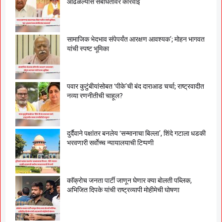
आढळल्यास संबंधितांवर कारवाई’
सामाजिक भेदभाव संपेपर्यंत आरक्षण आवश्यक’; मोहन भागवत
यांची स्पष्ट भूमिका
पवार कुटुंबीयांसोबत ‘पीके’ची बंद दाराआड चर्चा; राष्ट्रवादीत
नव्या रणनीतीची चाहूल?
दुर्दैवाने पक्षांतर बनलेय ‘सन्मानाचा बिल्ला’, शिंदे गटाला धडकी
भरवणारी सर्वाेच्च न्यायालयाची टिप्पणी
काॅक्राेच जनता पार्टी जाणून घेणार क्या बाेलती पब्लिक,
अभिजित दिपके यांची राष्ट्रव्यापी माेहीमेची घाेषणा