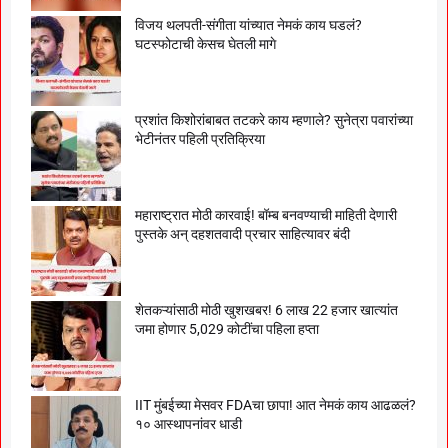
विजय थलपती-संगीता यांच्यात नेमकं काय घडलं?
घटस्फोटाची केसच घेतली मागे
प्रशांत किशोरांबाबत तटकरे काय म्हणाले? सुनेत्रा पवारांच्या
भेटीनंतर पहिली प्रतिक्रिया
महाराष्ट्रात मोठी कारवाई! बॉम्ब बनवण्याची माहिती देणारी
पुस्तके अन् दहशतवादी प्रचार साहित्यावर बंदी
शेतकऱ्यांसाठी मोठी खुशखबर! 6 लाख 22 हजार खात्यांत
जमा होणार 5,029 कोटींचा पहिला हप्ता
IIT मुंबईच्या मेसवर FDAचा छापा! आत नेमकं काय आढळलं?
१० आस्थापनांवर धाडी