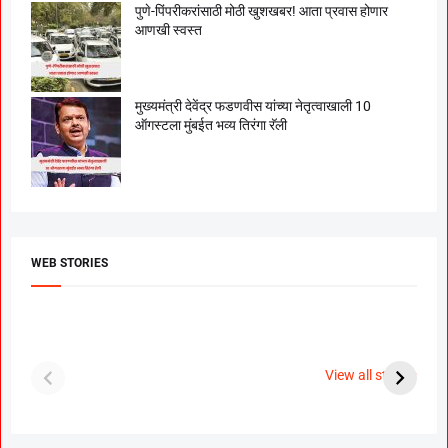
पुणे-पिंपरीकरांसाठी मोठी खुशखबर! आता प्रवास होणार
आणखी स्वस्त
मुख्यमंत्री देवेंद्र फडणवीस यांच्या नेतृत्वाखाली 10
ऑगस्टला मुंबईत भव्य तिरंगा रॅली
WEB STORIES
दगडी चाल फेम अभिनेत्री
श्रीमंत दगडूशेठ गणपती
ब
पूजा सावंत ने गुपचूप
2023
स
View all stories
उरकला साखरपुडा.
म