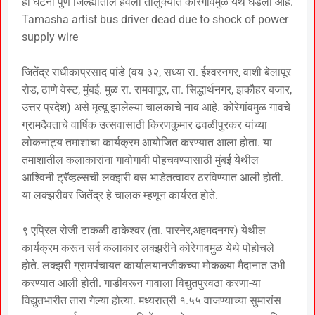
ही घटना पुणे जिल्ह्यातील हवेली तालुक्यात कोरेगांवमुळ येथे घडली आहे.
Tamasha artist bus driver dead due to shock of power
supply wire
जितेंद्र राधीकाप्रसाद पांडे (वय ३२, सध्या रा. ईश्वरनगर, वाशी बेलापूर
रोड, ठाणे वेस्ट, मुंबई. मुळ रा. रामवापूर, ता. सिद्धार्थनगर, झकौहर बजार,
उत्तर प्रदेश) असे मृत्यू झालेल्या चालकाचे नाव आहे. कोरेगांवमुळ गावचे
ग्रामदैवताचे वार्षिक उत्सवासाठी किरणकुमार ढवळीपुरकर यांच्या
लोकनाट्य तमाशाचा कार्यक्रम आयोजित करण्यात आला होता. या
तमाशातील कलाकारांना गावोगावी पोहचवण्यासाठी मुंबई येथील
आश्विनी ट्रॅव्हल्सची लक्झरी बस भाडेतत्वावर ठरविण्यात आली होती.
या लक्झरीवर जितेंद्र हे चालक म्हणून कार्यरत होते.
९ एप्रिल रोजी टाकळी ढाकेश्वर (ता. पारनेर,अहमदनगर) येथील
कार्यक्रम करून सर्व कलाकार लक्झरीने कोरेगावमुळ येथे पोहोचले
होते. लक्झरी ग्रामपंचायत कार्यालयानजीकच्या मोकळ्या मैदानात उभी
करण्यात आली होती. गाडीवरून गावाला विद्युतपुरवठा करणा-या
विद्युतभारीत तारा गेल्या होत्या. मध्यरात्री १.५५ वाजण्याच्या सुमारांस