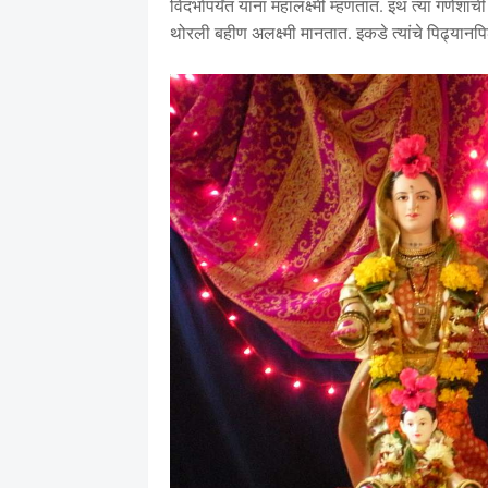
विदर्भापर्यंत यांना महालक्ष्मी म्हणतात. इथं त्या गणेशा
थोरली बहीण अलक्ष्मी मानतात. इकडे त्यांचे पिढ्यानप