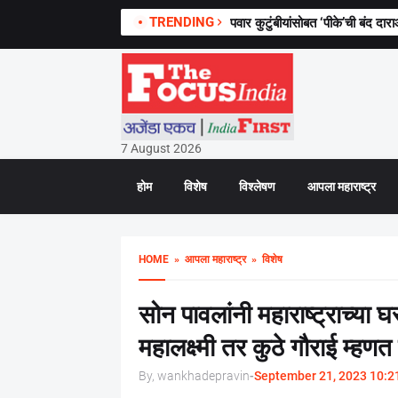
TRENDING
सामाजिक भेदभाव संपेपर्यंत आरक्षण आ
पवार कुटुंबीयांसोबत ‘पीके’ची बंद दा
7 August 2026
होम
विशेष
विश्लेषण
आपला महाराष्ट्र
HOME
» आपला महाराष्ट्र
» विशेष
सोन पावलांनी महाराष्ट्राच्या
महालक्ष्मी तर कुठे गौराई म्हण
By, wankhadepravin
-
September 21, 2023 10:2