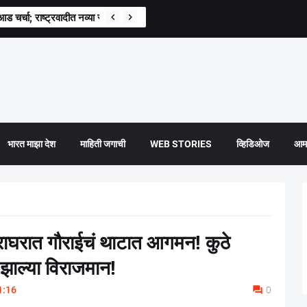
वश्यक’; मोहन भागवत यांची स्पष्ट भूमिका
राआड चर्चा; राष्ट्रवादीत नव्या रणनीतीची चाहूल?
भारत माझा देश
माहिती जगाची
WEB STORIES
व्हिडिओज
आमच
 घराघरात गौराईचं थाटात आगमन! कुठे
त झाल्या विराजमान!
1:16
0