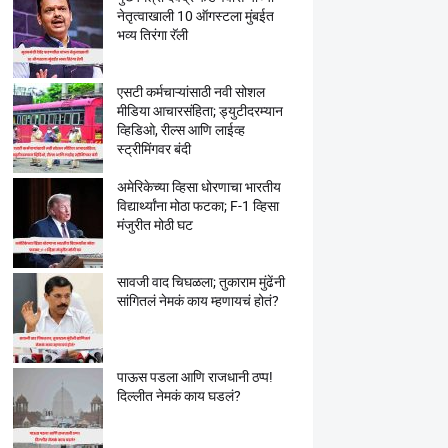
नेतृत्वाखाली 10 ऑगस्टला मुंबईत
भव्य तिरंगा रॅली
एसटी कर्मचाऱ्यांसाठी नवी सोशल
मीडिया आचारसंहिता; ड्युटीदरम्यान
व्हिडिओ, रील्स आणि लाईव्ह
स्ट्रीमिंगवर बंदी
अमेरिकेच्या व्हिसा धोरणाचा भारतीय
विद्यार्थ्यांना मोठा फटका; F-1 व्हिसा
मंजुरीत मोठी घट
सावजी वाद चिघळला; तुकाराम मुंढेंनी
सांगितलं नेमकं काय म्हणायचं होतं?
पाऊस पडला आणि राजधानी ठप्प!
दिल्लीत नेमकं काय घडलं?