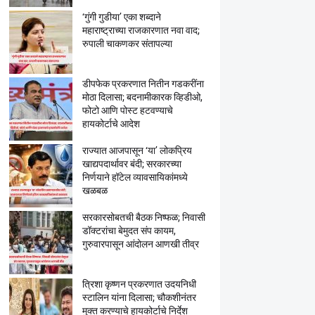
‘गुंगी गुडीया’ एका शब्दाने
महाराष्ट्राच्या राजकारणात नवा वाद;
रुपाली चाकणकर संतापल्या
डीपफेक प्रकरणात नितीन गडकरींना
मोठा दिलासा; बदनामीकारक व्हिडीओ,
फोटो आणि पोस्ट हटवण्याचे
हायकोर्टाचे आदेश
राज्यात आजपासून ‘या’ लोकप्रिय
खाद्यपदार्थावर बंदी; सरकारच्या
निर्णयाने हॉटेल व्यावसायिकांमध्ये
खळबळ
सरकारसोबतची बैठक निष्फळ; निवासी
डॉक्टरांचा बेमुदत संप कायम,
गुरुवारपासून आंदोलन आणखी तीव्र
त्रिशा कृष्णन प्रकरणात उदयनिधी
स्टालिन यांना दिलासा; चौकशीनंतर
मुक्त करण्याचे हायकोर्टाचे निर्देश