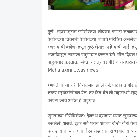
पुणे :
महाराष्ट्रात गणेशोत्सवा सोबतच येणारा सगळ्यात 
वेगवेगळ्या ठिकाणी वेगवेगळ्या नावाने परिचित असलेल
गणरायाची बहीण म्हणून कुठे घेणार आहे याची आई म्हण
भक्तांकडून लाडका पाहुणचार करून घेते. तीन दिवस 
पाहुणचार करतात. ज्येष्ठा नक्षत्रावर गौरीचं घराघर
Mahalaxmi Utsav news
गणपती बाप्पा घरी विराजमान झाले की, पाठोपाठ गौराई 
शंकर महादेवांसोबत येते. तर विदर्भात ती महालक्ष्मी म्ह
परंपरा काय आहेत हे पाहुयात.
सुगडाच्या गौरीविशेषतः देशस्थ ब्राह्मण घरात सुगडाच
बसलेली असते. इतर सर्व घरात आजच दोन्ही गौरी येता
कराड साताऱ्यात गंगा गौरकराड सातारा भागात साधार