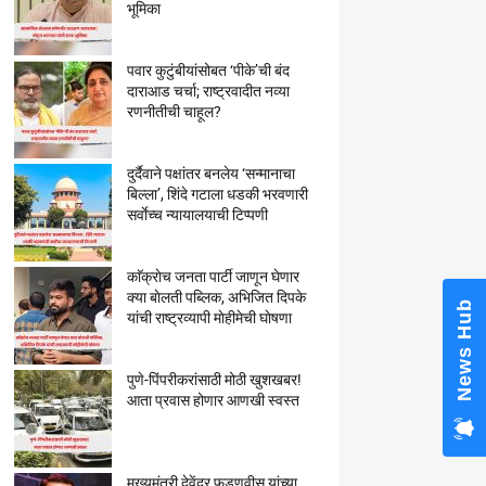
भूमिका
पवार कुटुंबीयांसोबत ‘पीके’ची बंद
दाराआड चर्चा; राष्ट्रवादीत नव्या
रणनीतीची चाहूल?
National OBC
Babanrao Tay
Kunbi Certifi
दुर्दैवाने पक्षांतर बनलेय ‘सन्मानाचा
Marathwada A
बिल्ला’, शिंदे गटाला धडकी भरवणारी
Alarming New
सर्वाेच्च न्यायालयाची टिप्पणी
काॅक्राेच जनता पार्टी जाणून घेणार
क्या बाेलती पब्लिक, अभिजित दिपके
यांची राष्ट्रव्यापी माेहीमेची घाेषणा
पुणे-पिंपरीकरांसाठी मोठी खुशखबर!
आता प्रवास होणार आणखी स्वस्त
मुख्यमंत्री देवेंद्र फडणवीस यांच्या