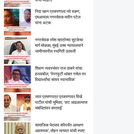
यांची माहिती
निदा खान प्रकरणाला नवे वळण;
एमआयएम नगरसेवक मतीन पटेल
यांना अटक
नगरसेवक रमेश म्हात्रेच्या सुटकेचा
मार्ग मोकळा; मुंबई उच्च न्यायालयाने
जामीनावरील स्थगिती उठवली
शिक्षण व्यवस्थेवर राज ठाकरे यांचा
हल्लाबोल; ‘पेपरफुटी थांबत नसेल तर
विद्यार्थ्यांचा संताप स्वाभाविक’
जात प्रमाणपत्र प्रकरणावर विखे
पाटील यांची भूमिका; ‘कट आढळल्यास
संबंधितांवर कारवाई’
सामाजिक भेदभाव संपेपर्यंत आरक्षण
आवश्यक’; मोहन भागवत यांची स्पष्ट