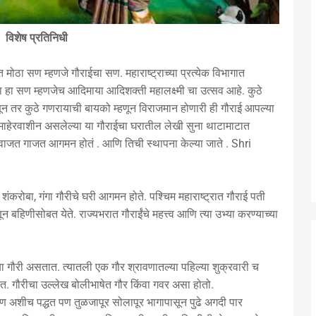
विशेष प्रतिनिधी
मोठा सण म्हणजे गौराईचा सण. महाराष्ट्राच्या प्रत्येक विभागात
ा हा सण म्हणजेच आदिमाया आदिशक्ती महालक्ष्मी चा उत्सव आहे. कुठे
ून तर कुठे गणरायाची बायको म्हणून विराजमान होणारी ही गौराई आपल्या
माहेरवाशीन असलेल्या या गौराईचा घरातील लेखी सुना थाटामाटात
ात वाजत गाजत आगमन होतं . आणि तिची स्थापना केल्या जाते . Shri
शंकरोबा, गंगा गौरीचे घरी आगमन होते. पश्चिम महाराष्ट्रात गौराई पती
णून बहिणीसोबत येते. राज्यभरात गौराईंचे महत्त्व आणि त्या उभ्या करण्याच्या
्या गौरी असतात. त्यातली एक गौर श्रावणातल्या पहिल्या शुक्रवारी च
त. गौरीचा उल्लेख बोलीभाषेत गौर किंवा गवर असा होतो.
ण अशीच पद्धत पण तुळजापूर सोलापूर भागापासून पुढे अगदी पार