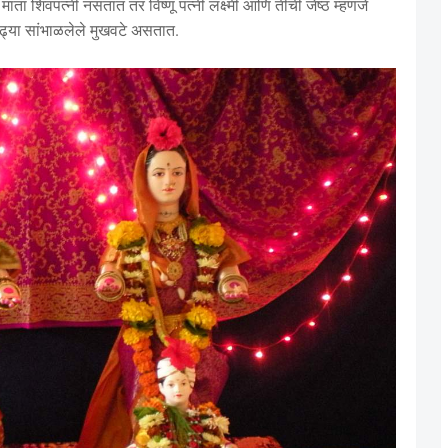
ची माता शिवपत्नी नसतात तर विष्णू पत्नी लक्ष्मी आणि तीची जेष्ठ म्हणजे
िढ्या सांभाळलेले मुखवटे असतात.