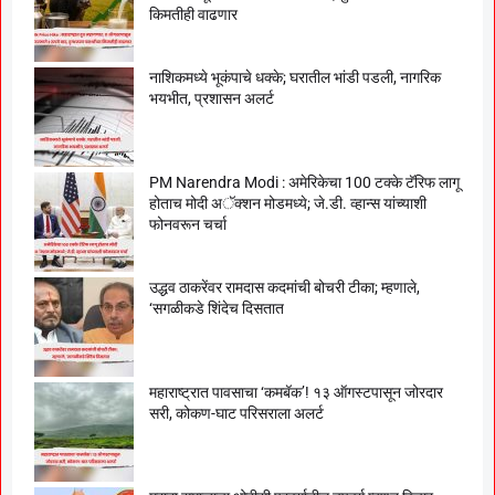
किमतीही वाढणार
नाशिकमध्ये भूकंपाचे धक्के; घरातील भांडी पडली, नागरिक
भयभीत, प्रशासन अलर्ट
PM Narendra Modi : अमेरिकेचा 100 टक्के टॅरिफ लागू
होताच मोदी अॅक्शन मोडमध्ये; जे.डी. व्हान्स यांच्याशी
फोनवरून चर्चा
उद्धव ठाकरेंवर रामदास कदमांची बोचरी टीका; म्हणाले,
‘सगळीकडे शिंदेच दिसतात
महाराष्ट्रात पावसाचा ‘कमबॅक’! १३ ऑगस्टपासून जोरदार
सरी, कोकण-घाट परिसराला अलर्ट