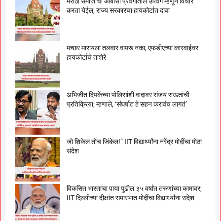
मराठा समाजाचा ओबीसी प्रवर्गातील उपवर्ग म्हणून विचार
करता येईल, राज्य सरकारचा हायकोर्टात दावा
मच्छर मारायला तलवार वापरू नका; एफडीएच्या कारवाईवर
हायकोर्टाचे ताशेरे
अभिजीत दिपकेंच्या पोलिसांशी वादावर संजय राऊतांची
प्रतिक्रिया; म्हणाले, ‘संघर्षात हे सहन करावंच लागतं’
जो शिकेल तोच जिंकेल!” IIT विद्यार्थ्यांना नरेंद्र मोदींचा मोठा
संदेश
विकसित भारताचा पाया पुढील ३५ वर्षांत तरुणांच्या कामावर;
IIT दिल्लीच्या दीक्षांत समारंभात मोदींचा विद्यार्थ्यांना संदेश