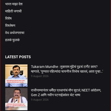
भारत माझा देश
माहिती जगाची
विशेष
विश्लेषण
वेध अर्थजगताचा
हलकं फुलकं
LATEST POSTS
Tukaram Mundhe : तुकाराम मुंढेंचं पुढचं टार्गेट काय?
म्हणाले, ‘पुण्यात पहिल्यांदा चायनीज तिथेच खाल्लं, आता पुन्हा…’
9 August 2026
राजीनाम्यानंतर धर्मेंद्र प्रधानांचं मौन सुटलं; NEET आंदोलन,
Gen Z आणि नवीन पटनाईकांवर थेट भाष्य
9 August 2026