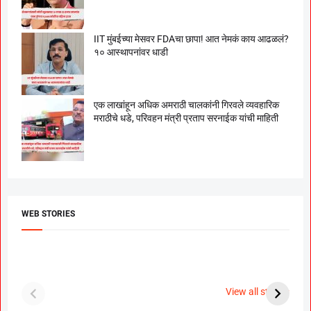
IIT मुंबईच्या मेसवर FDAचा छापा! आत नेमकं काय आढळलं?
१० आस्थापनांवर धाडी
एक लाखांहून अधिक अमराठी चालकांनी गिरवले व्यवहारिक
मराठीचे धडे, परिवहन मंत्री प्रताप सरनाईक यांची माहिती
WEB STORIES
दगडी चाल फेम अभिनेत्री
श्रीमंत दगडूशेठ गणपती
ब
पूजा सावंत ने गुपचूप
2023
स
View all stories
उरकला साखरपुडा.
म