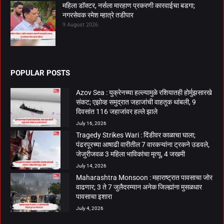
महिला डॉक्टर, नर्सला मारहाण प्रकरणी कारवाईचा बडगा;
नगरसेवक रमेश म्हात्रे तडीपार
9 August 2026
POPULAR POSTS
Azov Sea : युक्रेनच्या हल्ल्यामुळे रशियातही होर्मुझसारखे
संकट; एझोव्ह समुद्रात जहाजांची वाहतूक थांबली, 9
दिवसांत 116 जहाजांवर हल्ले झाले
July 16, 2026
Tragedy Strikes Wari : दिंडीवर काळाचा घाला;
पंढरपूरच्या आषाढी वारीतील 7 वारकऱ्यांना ट्रकने उडवले,
जेजुरीजवळ 3 महिला भाविकांचा मृत्यू, 4 जखमी
July 14, 2026
Maharashtra Monsoon : महाराष्ट्रात पावसाचा जोर
वाढणार; 3 ते 7 जुलैदरम्यान अनेक जिल्ह्यांना मुसळधार
पावसाचा इशारा
July 4, 2026