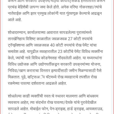
करून आणि सरकारी उपक्रम/मोठ्या कॉर्पोरेट्सकडे हस्तांतरित करून
प्रचंड बेहिशेबी उत्पन्न जमा केले होते. अनेक वरिष्ठ नोकरशहा/त्यांचे
नातेवाईक आणि इतर प्रमुख लोकांनी यात गुंतवणूक केल्याचे आढळून
आले आहे.
शोधादरम्यान, कार्यालयाच्या आवारात सापडलेल्या पुराव्यांमध्ये
तारखेनिहाय विशिष्ट काळातील जवळजवळ 27 कोटी रुपयांचे
ट्रॅन्झॅक्शन्स आणि जवळजवळ 40 कोटी रुपयांचे रोख पेमेंट यांचा
समावेश आहे. यापुढील व्यवहारातील 23 कोटींचे पेमेंट विविध व्यक्तींना
केले, ज्यांची नावे विविध कोडनेमसह नोंदवलेली आहेत. या मध्यस्थांना
विविध उद्योजक आणि उद्योगपतींकडून सरकारी उपक्रमांच्या योजना,
निविदा/खाण कराराचा विस्तार इत्यादींसाठी जमीन मिळण्यासाठी पैसे
मिळतात. पुढे, व्हॉट्सअॅप चॅटमध्ये रोख व्यवहाराचे तपशील रोख
रकमेच्या पावत्या दर्शवताना आढळले आहेत.
शोधलेल्या काही व्यक्तींची स्वतःचे स्थावर मालमत्ता आणि बांधकाम
व्यवसाय आहेत, त्या संदर्भात रोख पावत्या/देयके यांचे पुरावेदेखील
सापडले आहेत. मोबाईल फोन, पेन-ड्राइव्ह, हार्ड ड्राइव्ह, आयक्लाउड,