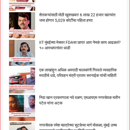
शेतकऱ्यांसाठी मोठी खुशखबर! 6 लाख 22 हजार खात्यांत
जमा होणार 5,029 कोटींचा पहिला हप्ता
IIT मुंबईच्या मेसवर FDAचा छापा! आत नेमकं काय आढळलं?
१० आस्थापनांवर धाडी
एक लाखांहून अधिक अमराठी चालकांनी गिरवले व्यवहारिक
मराठीचे धडे, परिवहन मंत्री प्रताप सरनाईक यांची माहिती
निदा खान प्रकरणाला नवे वळण; एमआयएम नगरसेवक मतीन
पटेल यांना अटक
नगरसेवक रमेश म्हात्रेच्या सुटकेचा मार्ग मोकळा; मुंबई उच्च