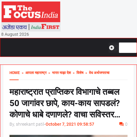
8 August 2026
HOME
» आपला महाराष्ट्र
» भारत माझा देश
» विशेष
» वेध अर्थजगताचा
महाराष्ट्रात प्राप्तिकर विभागाचे तब्बल
50 जागांवर छापे, काय-काय सापडलं?
कोणाचे धाबे दणाणले? वाचा सविस्तर…
By, shreekant patil
-
October 7, 2021 09:58:57
0