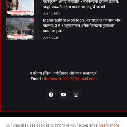
पंढरपूरच्या आषाढी वारीतील 7 वारकऱ्यांना ट्रकने उडवले,
जेजुरीजवळ 3 महिला भाविकांचा मृत्यू, 4 जखमी
July 14, 2026
Maharashtra Monsoon : महाराष्ट्रात पावसाचा जोर
वाढणार; 3 ते 7 जुलैदरम्यान अनेक जिल्ह्यांना मुसळधार
पावसाचा इशारा
July 4, 2026
‘द फोकस इंडिया’, ज्योतिनगर, औरंगाबाद (महाराष्ट्र)
Email :
thefocusindia123@gmail.com
About Us
Contact Us
The Focus India Policy
Our website uses cookies to improve your experience.
Learn more