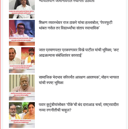
न्यायालयाने जामीनावरील स्थगिती उठवली
शिक्षण व्यवस्थेवर राज ठाकरे यांचा हल्लाबोल; ‘पेपरफुटी
थांबत नसेल तर विद्यार्थ्यांचा संताप स्वाभाविक’
जात प्रमाणपत्र प्रकरणावर विखे पाटील यांची भूमिका; ‘कट
आढळल्यास संबंधितांवर कारवाई’
सामाजिक भेदभाव संपेपर्यंत आरक्षण आवश्यक’; मोहन भागवत
यांची स्पष्ट भूमिका
पवार कुटुंबीयांसोबत ‘पीके’ची बंद दाराआड चर्चा; राष्ट्रवादीत
नव्या रणनीतीची चाहूल?