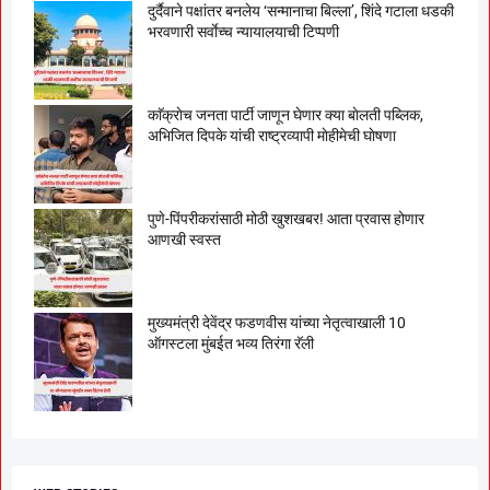
दुर्दैवाने पक्षांतर बनलेय ‘सन्मानाचा बिल्ला’, शिंदे गटाला धडकी
भरवणारी सर्वाेच्च न्यायालयाची टिप्पणी
काॅक्राेच जनता पार्टी जाणून घेणार क्या बाेलती पब्लिक,
अभिजित दिपके यांची राष्ट्रव्यापी माेहीमेची घाेषणा
पुणे-पिंपरीकरांसाठी मोठी खुशखबर! आता प्रवास होणार
आणखी स्वस्त
मुख्यमंत्री देवेंद्र फडणवीस यांच्या नेतृत्वाखाली 10
ऑगस्टला मुंबईत भव्य तिरंगा रॅली