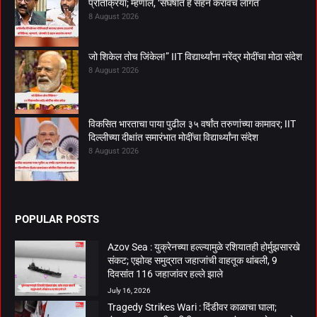
प्रतिक्रिया; म्हणाले, ‘संघर्षात हे सहन करावंच लागतं’
8 August 2026
जो शिकेल तोच जिंकेल!” IIT विद्यार्थ्यांना नरेंद्र मोदींचा मोठा संदेश
8 August 2026
विकसित भारताचा पाया पुढील ३५ वर्षांत तरुणांच्या कामावर; IIT
दिल्लीच्या दीक्षांत समारंभात मोदींचा विद्यार्थ्यांना संदेश
8 August 2026
POPULAR POSTS
Azov Sea : युक्रेनच्या हल्ल्यामुळे रशियातही होर्मुझसारखे
संकट; एझोव्ह समुद्रात जहाजांची वाहतूक थांबली, 9
दिवसांत 116 जहाजांवर हल्ले झाले
July 16, 2026
Tragedy Strikes Wari : दिंडीवर काळाचा घाला;