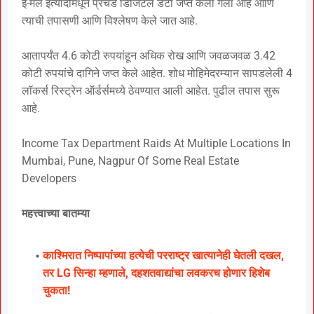
ई-मेल इत्यादींमधून प्रचंड डिजिटल डेटा जप्त केला गेला आहे आणि
त्याची तपासणी आणि विश्लेषण केले जात आहे.
आतापर्यंत 4.6 कोटी रुपयांहून अधिक रोख आणि जवळजवळ 3.42
कोटी रुपयांचे दागिने जप्त केले आहेत. शोध मोहिमेदरम्यान सापडलेली 4
लॉकर्स रिस्ट्रेन ऑर्डर्समध्ये ठेवण्यात आली आहेत. पुढील तपास सुरू
आहे.
Income Tax Department Raids At Multiple Locations In
Mumbai, Pune, Nagpur Of Some Real Estate
Developers
महत्त्वाच्या बातम्या
काश्मिरात निष्पापांच्या हत्येची परराष्ट्र खात्यानेही घेतली दखल,
तर LG सिन्हा म्हणाले, दहशतवाद्यांचा लवकरच होणार हिशेब
चुकता!