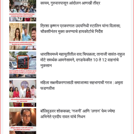
कायम, गुरुवारपासून आंदोलन आणखी तीव्र
त्रिशा कृष्णन प्रकरणात उदयनिधी स्टालिन यांना दिलासा;
चौकशीनंतर मुक्त करण्याचे हायकोर्टाचे निर्देश
धाराशिवमध्ये महायुतीतील वाद चिघळला; तानाजी सावंत-राहुल
मोटे समर्थक आमनेसामने, दगडफेकीत 10 ते 12 वाहनांचे
नुकसान
महिला सक्षमीकरणासाठी समाजाच्या सहभागाची गरज : अमृता
फडणवीस
बॉलिवूडवर शोककळा; ‘गजनी’ आणि ‘लगान’ फेम ज्येष्ठ
अभिनेते प्रदीप रावत यांचे निधन