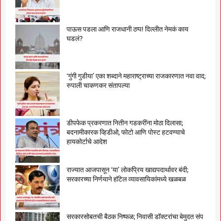
पाऊस पडला आणि राजधानी ठप्प! दिल्लीत नेमकं काय
घडलं?
‘गुंगी गुडीया’ एका शब्दाने महाराष्ट्राच्या राजकारणात नवा वाद;
रुपाली चाकणकर संतापल्या
डीपफेक प्रकरणात नितीन गडकरींना मोठा दिलासा;
बदनामीकारक व्हिडीओ, फोटो आणि पोस्ट हटवण्याचे
हायकोर्टाचे आदेश
राज्यात आजपासून ‘या’ लोकप्रिय खाद्यपदार्थावर बंदी;
सरकारच्या निर्णयाने हॉटेल व्यावसायिकांमध्ये खळबळ
सरकारसोबतची बैठक निष्फळ; निवासी डॉक्टरांचा बेमुदत संप