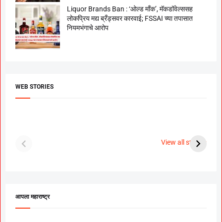
Liquor Brands Ban : ‘ओल्ड मॉंक’, मॅकडॉवेल्ससह
लोकप्रिय मद्य ब्रँड्सवर कारवाई; FSSAI च्या तपासात
नियमभंगाचे आरोप
WEB STORIES
दगडी चाल फेम अभिनेत्री
श्रीमंत दगडूशेठ गणपती
ब
पूजा सावंत ने गुपचूप
2023
स
View all stories
उरकला साखरपुडा.
म
आपला महाराष्ट्र