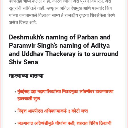
कोणतेही भाष्य केलेले नाही. कारण त्यांना असे प्रश्न विचारले, असे
सूत्रांनी सांगितले नाही. म्हणूनच अनिल देशमुख आणि परमवीर सिंग
यांच्या जबाबामधले विलक्षण साम्य हे राजकीय दृष्ट्या शिवसेनेला घेरणे
असेच दिसत आहे.
Deshmukh’s naming of Parban and
Paramvir Singh’s naming of Aditya
and Uddhav Thackeray is to surround
Shiv Sena
महत्त्वाच्या बातम्या
मुंबईसह दहा महापालिकांच्या निवडणुका लांबणीवर टाकण्याच्या
हालचाली सुरू
निवृत्त आयपीएस अधिकाऱ्याकडे ३ कोटी जप्त
जळगावात अतिथंडीमुळे चौघांचा बळी; शहरात विविध ठिकाणी