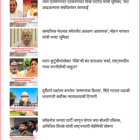
जात प्रमाणपत्र प्रकरणावर विखे पाटील यांची भूमिका; ‘कट
आढळल्यास संबंधितांवर कारवाई’
सामाजिक भेदभाव संपेपर्यंत आरक्षण आवश्यक’; मोहन भागवत
यांची स्पष्ट भूमिका
पवार कुटुंबीयांसोबत ‘पीके’ची बंद दाराआड चर्चा; राष्ट्रवादीत
नव्या रणनीतीची चाहूल?
दुर्दैवाने पक्षांतर बनलेय ‘सन्मानाचा बिल्ला’, शिंदे गटाला धडकी
भरवणारी सर्वाेच्च न्यायालयाची टिप्पणी
काॅक्राेच जनता पार्टी जाणून घेणार क्या बाेलती पब्लिक,
अभिजित दिपके यांची राष्ट्रव्यापी माेहीमेची घाेषणा