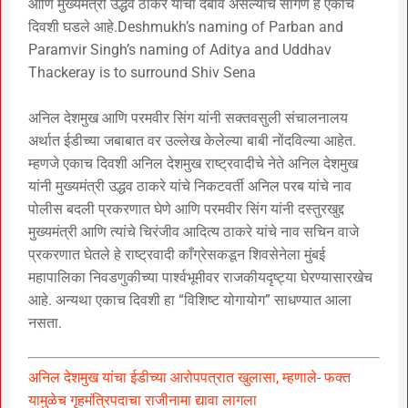
आणि मुख्यमंत्री उद्धव ठाकरे यांचा दबाव असल्याचे सांगणे हे एकाच
दिवशी घडले आहे.Deshmukh’s naming of Parban and
Paramvir Singh’s naming of Aditya and Uddhav
Thackeray is to surround Shiv Sena
अनिल देशमुख आणि परमवीर सिंग यांनी सक्तवसुली संचालनालय
अर्थात ईडीच्या जबाबात वर उल्लेख केलेल्या बाबी नोंदविल्या आहेत.
म्हणजे एकाच दिवशी अनिल देशमुख राष्ट्रवादीचे नेते अनिल देशमुख
यांनी मुख्यमंत्री उद्धव ठाकरे यांचे निकटवर्ती अनिल परब यांचे नाव
पोलीस बदली प्रकरणात घेणे आणि परमवीर सिंग यांनी दस्तुरखुद्द
मुख्यमंत्री आणि त्यांचे चिरंजीव आदित्य ठाकरे यांचे नाव सचिन वाजे
प्रकरणात घेतले हे राष्ट्रवादी काँग्रेसकडून शिवसेनेला मुंबई
महापालिका निवडणुकीच्या पार्श्वभूमीवर राजकीयदृष्ट्या घेरण्यासारखेच
आहे. अन्यथा एकाच दिवशी हा “विशिष्ट योगायोग” साधण्यात आला
नसता.
अनिल देशमुख यांचा ईडीच्या आरोपपत्रात खुलासा, म्हणाले- फक्त
यामुळेच गृहमंत्रिपदाचा राजीनामा द्यावा लागला