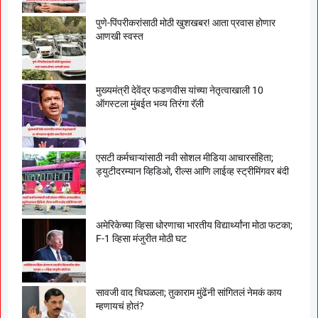
पुणे-पिंपरीकरांसाठी मोठी खुशखबर! आता प्रवास होणार
आणखी स्वस्त
मुख्यमंत्री देवेंद्र फडणवीस यांच्या नेतृत्वाखाली 10
ऑगस्टला मुंबईत भव्य तिरंगा रॅली
एसटी कर्मचाऱ्यांसाठी नवी सोशल मीडिया आचारसंहिता;
ड्युटीदरम्यान व्हिडिओ, रील्स आणि लाईव्ह स्ट्रीमिंगवर बंदी
अमेरिकेच्या व्हिसा धोरणाचा भारतीय विद्यार्थ्यांना मोठा फटका;
F-1 व्हिसा मंजुरीत मोठी घट
सावजी वाद चिघळला; तुकाराम मुंढेंनी सांगितलं नेमकं काय
म्हणायचं होतं?