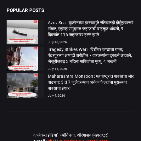
POPULAR POSTS
Azov Sea : युक्रेनच्या हल्ल्यामुळे रशियातही होर्मुझसारखे
संकट; एझोव्ह समुद्रात जहाजांची वाहतूक थांबली, 9
दिवसांत 116 जहाजांवर हल्ले झाले
July 16, 2026
Tragedy Strikes Wari : दिंडीवर काळाचा घाला;
पंढरपूरच्या आषाढी वारीतील 7 वारकऱ्यांना ट्रकने उडवले,
जेजुरीजवळ 3 महिला भाविकांचा मृत्यू, 4 जखमी
July 14, 2026
Maharashtra Monsoon : महाराष्ट्रात पावसाचा जोर
वाढणार; 3 ते 7 जुलैदरम्यान अनेक जिल्ह्यांना मुसळधार
पावसाचा इशारा
July 4, 2026
‘द फोकस इंडिया’, ज्योतिनगर, औरंगाबाद (महाराष्ट्र)