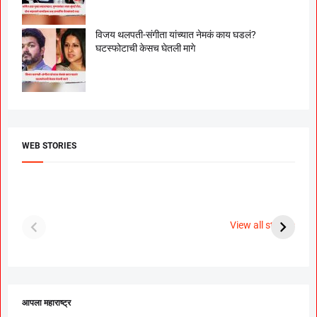
विजय थलपती-संगीता यांच्यात नेमकं काय घडलं?
घटस्फोटाची केसच घेतली मागे
WEB STORIES
दगडी चाल फेम अभिनेत्री
श्रीमंत दगडूशेठ गणपती
ब
पूजा सावंत ने गुपचूप
2023
स
View all stories
उरकला साखरपुडा.
म
आपला महाराष्ट्र