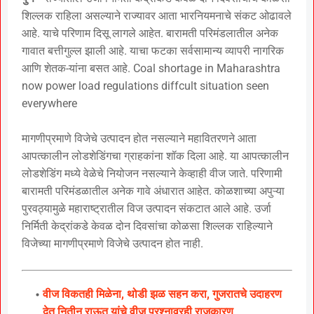
शिल्लक राहिला असल्याने राज्यावर आता भारनियमनाचे संकट ओढावले
आहे. याचे परिणाम दिसू लागले आहेत. बारामती परिमंडलातील अनेक
गावात बत्तीगुल्ल झाली आहे. याचा फटका सर्वसामान्य व्यापरी नागरिक
आणि शेतक-यांना बसत आहे. Coal shortage in Maharashtra
now power load regulations diffcult situation seen
everywhere
मागणीप्रमाणे विजेचे उत्पादन होत नसल्याने महावितरणने आता
आपत्कालीन लोडशेडिंगचा ग्राहकांना शॉक दिला आहे. या आपत्कालीन
लोडशेडिंग मध्ये वेळेचे नियोजन नसल्याने केव्हाही वीज जाते. परिणामी
बारामती परिमंडळातील अनेक गावे अंधारात आहेत. कोळशाच्या अपुऱ्या
पुरवठ्यामुळे महाराष्ट्रातील विज उत्पादन संकटात आले आहे. उर्जा
निर्मिती केद्रांकडे केवळ दोन दिवसांचा कोळसा शिल्लक राहिल्याने
विजेच्या मागणीप्रमाणे विजेचे उत्पादन होत नाही.
वीज विकतही मिळेना, थोडी झळ सहन करा, गुजरातचे उदाहरण
देत नितीन राऊत यांचे वीज प्रश्नावरही राजकारण