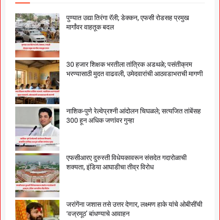
पुण्यात उद्या तिरंगा रॅली; डेक्कन, एफसी रोडसह प्रमुख
मार्गांवर वाहतूक बदल
30 हजार शिक्षक भरतीला तांत्रिक अडथळे; पसंतीक्रम
भरण्यासाठी मुदत वाढवली, उमेदवारांची आठवडाभराची मागणी
नाशिक-पुणे रेल्वेप्रश्नी आंदोलन चिघळले; सत्यजित तांबेंसह
300 हून अधिक जणांवर गुन्हा
एफसीआरए दुरुस्ती विधेयकावरून संसदेत गदारोळाची
शक्यता, इंडिया आघाडीचा तीव्र विरोध
जरांगेंना जशास तसे उत्तर देणार, लक्ष्मण हाके यांचे ओबीसींची
‘वज्रमूठ’ बांधण्याचे आवाहन