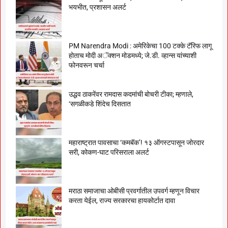
भयभीत, प्रशासन अलर्ट
PM Narendra Modi : अमेरिकेचा 100 टक्के टॅरिफ लागू
होताच मोदी अॅक्शन मोडमध्ये; जे.डी. व्हान्स यांच्याशी
फोनवरून चर्चा
उद्धव ठाकरेंवर रामदास कदमांची बोचरी टीका; म्हणाले,
‘सगळीकडे शिंदेच दिसतात
महाराष्ट्रात पावसाचा ‘कमबॅक’! १३ ऑगस्टपासून जोरदार
सरी, कोकण-घाट परिसराला अलर्ट
मराठा समाजाचा ओबीसी प्रवर्गातील उपवर्ग म्हणून विचार
करता येईल, राज्य सरकारचा हायकोर्टात दावा