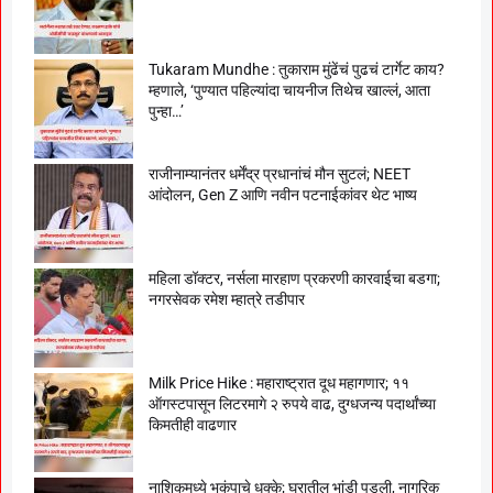
Tukaram Mundhe : तुकाराम मुंढेंचं पुढचं टार्गेट काय?
म्हणाले, ‘पुण्यात पहिल्यांदा चायनीज तिथेच खाल्लं, आता
पुन्हा…’
राजीनाम्यानंतर धर्मेंद्र प्रधानांचं मौन सुटलं; NEET
आंदोलन, Gen Z आणि नवीन पटनाईकांवर थेट भाष्य
महिला डॉक्टर, नर्सला मारहाण प्रकरणी कारवाईचा बडगा;
नगरसेवक रमेश म्हात्रे तडीपार
Milk Price Hike : महाराष्ट्रात दूध महागणार; ११
ऑगस्टपासून लिटरमागे २ रुपये वाढ, दुग्धजन्य पदार्थांच्या
किमतीही वाढणार
नाशिकमध्ये भूकंपाचे धक्के; घरातील भांडी पडली, नागरिक