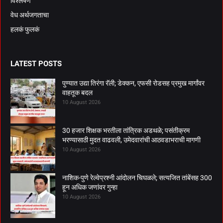
विश्लेषण
वेध अर्थजगताचा
हलकं फुलकं
LATEST POSTS
पुण्यात उद्या तिरंगा रॅली; डेक्कन, एफसी रोडसह प्रमुख मार्गांवर
वाहतूक बदल
10 August 2026
30 हजार शिक्षक भरतीला तांत्रिक अडथळे; पसंतीक्रम
भरण्यासाठी मुदत वाढवली, उमेदवारांची आठवडाभराची मागणी
10 August 2026
नाशिक-पुणे रेल्वेप्रश्नी आंदोलन चिघळले; सत्यजित तांबेंसह 300
हून अधिक जणांवर गुन्हा
10 August 2026