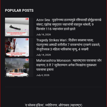
POPULAR POSTS
Azov Sea : युक्रेनच्या हल्ल्यामुळे रशियातही होर्मुझसारखे
संकट; एझोव्ह समुद्रात जहाजांची वाहतूक थांबली, 9
दिवसांत 116 जहाजांवर हल्ले झाले
July 16, 2026
Tragedy Strikes Wari : दिंडीवर काळाचा घाला;
पंढरपूरच्या आषाढी वारीतील 7 वारकऱ्यांना ट्रकने उडवले,
जेजुरीजवळ 3 महिला भाविकांचा मृत्यू, 4 जखमी
July 14, 2026
Maharashtra Monsoon : महाराष्ट्रात पावसाचा जोर
वाढणार; 3 ते 7 जुलैदरम्यान अनेक जिल्ह्यांना मुसळधार
पावसाचा इशारा
July 4, 2026
‘द फोकस इंडिया’, ज्योतिनगर, औरंगाबाद (महाराष्ट्र)