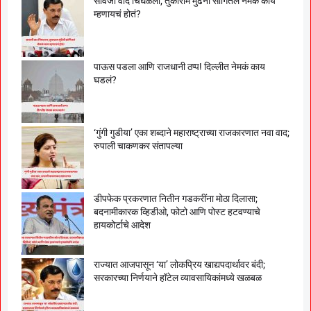
सावजी वाद चिघळला; तुकाराम मुंढेंनी सांगितलं नेमकं काय
म्हणायचं होतं?
पाऊस पडला आणि राजधानी ठप्प! दिल्लीत नेमकं काय
घडलं?
‘गुंगी गुडीया’ एका शब्दाने महाराष्ट्राच्या राजकारणात नवा वाद;
रुपाली चाकणकर संतापल्या
डीपफेक प्रकरणात नितीन गडकरींना मोठा दिलासा;
बदनामीकारक व्हिडीओ, फोटो आणि पोस्ट हटवण्याचे
हायकोर्टाचे आदेश
राज्यात आजपासून ‘या’ लोकप्रिय खाद्यपदार्थावर बंदी;
सरकारच्या निर्णयाने हॉटेल व्यावसायिकांमध्ये खळबळ