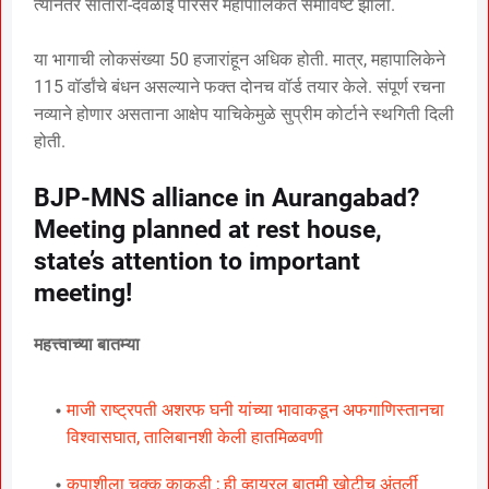
त्यानंतर सातारा-देवळाई परिसर महापालिकेत समाविष्ट झाला.
या भागाची लोकसंख्या 50 हजारांहून अधिक होती. मात्र, महापालिकेने
115 वॉर्डांचे बंधन असल्याने फक्त दोनच वॉर्ड तयार केले. संपूर्ण रचना
नव्याने होणार असताना आक्षेप याचिकेमुळे सुप्रीम कोर्टाने स्थगिती दिली
होती.
BJP-MNS alliance in Aurangabad?
Meeting planned at rest house,
state’s attention to important
meeting!
महत्त्वाच्या बातम्या
माजी राष्ट्रपती अशरफ घनी यांच्या भावाकडून अफगाणिस्तानचा
विश्वासघात, तालिबानशी केली हातमिळवणी
कपाशीला चक्क काकडी ; ही व्हायरल बातमी खोटीच अंतुर्ली