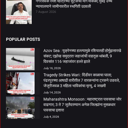
नगरसेवक रमेश म्हात्रेच्या सुटकेचा मार्ग मोकळा; मुंबई उच्च
न्यायालयाने जामीनावरील स्थगिती उठवली
7 August 2026
POPULAR POSTS
Azov Sea : युक्रेनच्या हल्ल्यामुळे रशियातही होर्मुझसारखे
संकट; एझोव्ह समुद्रात जहाजांची वाहतूक थांबली, 9
दिवसांत 116 जहाजांवर हल्ले झाले
July 16, 2026
Tragedy Strikes Wari : दिंडीवर काळाचा घाला;
पंढरपूरच्या आषाढी वारीतील 7 वारकऱ्यांना ट्रकने उडवले,
जेजुरीजवळ 3 महिला भाविकांचा मृत्यू, 4 जखमी
July 14, 2026
Maharashtra Monsoon : महाराष्ट्रात पावसाचा जोर
वाढणार; 3 ते 7 जुलैदरम्यान अनेक जिल्ह्यांना मुसळधार
पावसाचा इशारा
July 4, 2026