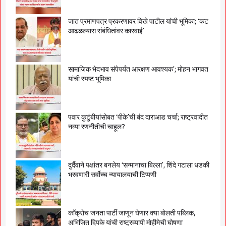
जात प्रमाणपत्र प्रकरणावर विखे पाटील यांची भूमिका; ‘कट
आढळल्यास संबंधितांवर कारवाई’
सामाजिक भेदभाव संपेपर्यंत आरक्षण आवश्यक’; मोहन भागवत
यांची स्पष्ट भूमिका
पवार कुटुंबीयांसोबत ‘पीके’ची बंद दाराआड चर्चा; राष्ट्रवादीत
नव्या रणनीतीची चाहूल?
दुर्दैवाने पक्षांतर बनलेय ‘सन्मानाचा बिल्ला’, शिंदे गटाला धडकी
भरवणारी सर्वाेच्च न्यायालयाची टिप्पणी
काॅक्राेच जनता पार्टी जाणून घेणार क्या बाेलती पब्लिक,
अभिजित दिपके यांची राष्ट्रव्यापी माेहीमेची घाेषणा