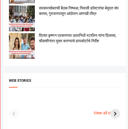
सरकारसोबतची बैठक निष्फळ; निवासी डॉक्टरांचा बेमुदत संप
कायम, गुरुवारपासून आंदोलन आणखी तीव्र
त्रिशा कृष्णन प्रकरणात उदयनिधी स्टालिन यांना दिलासा;
चौकशीनंतर मुक्त करण्याचे हायकोर्टाचे निर्देश
WEB STORIES
दगडी चाल फेम अभिनेत्री
श्रीमंत दगडूशेठ गणपती
ब
पूजा सावंत ने गुपचूप
2023
स
View all stories
उरकला साखरपुडा.
म