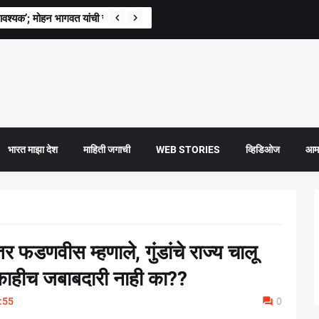
वश्यक’; मोहन भागवत यांची स्पष्ट भूमिका
भारत माझा देश
माहिती जगाची
WEB STORIES
व्हिडिओज
आमच
 फडणवीस म्हणाले, गुंडांचे राज्य चालू
 काहीच जबाबदारी नाही का??
:55
0