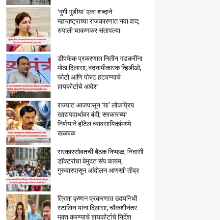
‘गुंगी गुडीया’ एका शब्दाने
महाराष्ट्राच्या राजकारणात नवा वाद;
रुपाली चाकणकर संतापल्या
डीपफेक प्रकरणात नितीन गडकरींना
मोठा दिलासा; बदनामीकारक व्हिडीओ,
फोटो आणि पोस्ट हटवण्याचे
हायकोर्टाचे आदेश
राज्यात आजपासून ‘या’ लोकप्रिय
खाद्यपदार्थावर बंदी; सरकारच्या
निर्णयाने हॉटेल व्यावसायिकांमध्ये
खळबळ
सरकारसोबतची बैठक निष्फळ; निवासी
डॉक्टरांचा बेमुदत संप कायम,
गुरुवारपासून आंदोलन आणखी तीव्र
त्रिशा कृष्णन प्रकरणात उदयनिधी
स्टालिन यांना दिलासा; चौकशीनंतर
मुक्त करण्याचे हायकोर्टाचे निर्देश