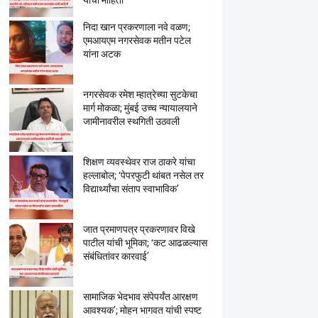
यांची माहिती
निदा खान प्रकरणाला नवे वळण;
एमआयएम नगरसेवक मतीन पटेल
यांना अटक
नगरसेवक रमेश म्हात्रेच्या सुटकेचा
मार्ग मोकळा; मुंबई उच्च न्यायालयाने
जामीनावरील स्थगिती उठवली
शिक्षण व्यवस्थेवर राज ठाकरे यांचा
हल्लाबोल; ‘पेपरफुटी थांबत नसेल तर
विद्यार्थ्यांचा संताप स्वाभाविक’
जात प्रमाणपत्र प्रकरणावर विखे
पाटील यांची भूमिका; ‘कट आढळल्यास
संबंधितांवर कारवाई’
सामाजिक भेदभाव संपेपर्यंत आरक्षण
आवश्यक’; मोहन भागवत यांची स्पष्ट