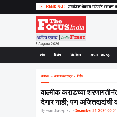
TRENDING
सामाजिक भेदभाव संपेपर्यंत आरक्षण आ
8 August 2026
होम
विशेष
विश्लेषण
आपला महाराष्ट्र
HOME
» आपला महाराष्ट्र
» विशेष
वाल्मीक कराडच्या शरणागतीनंतर
देणार नाही; पण अजितदादांची
By, wankhadepravin
-
December 31, 2024 06:54