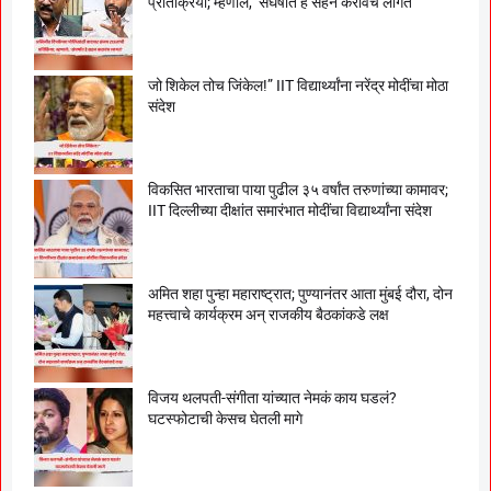
प्रतिक्रिया; म्हणाले, ‘संघर्षात हे सहन करावंच लागतं’
जो शिकेल तोच जिंकेल!” IIT विद्यार्थ्यांना नरेंद्र मोदींचा मोठा
संदेश
विकसित भारताचा पाया पुढील ३५ वर्षांत तरुणांच्या कामावर;
IIT दिल्लीच्या दीक्षांत समारंभात मोदींचा विद्यार्थ्यांना संदेश
अमित शहा पुन्हा महाराष्ट्रात; पुण्यानंतर आता मुंबई दौरा, दोन
महत्त्वाचे कार्यक्रम अन् राजकीय बैठकांकडे लक्ष
विजय थलपती-संगीता यांच्यात नेमकं काय घडलं?
घटस्फोटाची केसच घेतली मागे