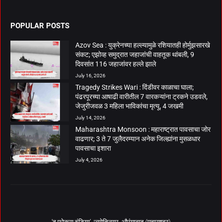
POPULAR POSTS
Azov Sea : युक्रेनच्या हल्ल्यामुळे रशियातही होर्मुझसारखे
संकट; एझोव्ह समुद्रात जहाजांची वाहतूक थांबली, 9
दिवसांत 116 जहाजांवर हल्ले झाले
July 16, 2026
Tragedy Strikes Wari : दिंडीवर काळाचा घाला;
पंढरपूरच्या आषाढी वारीतील 7 वारकऱ्यांना ट्रकने उडवले,
जेजुरीजवळ 3 महिला भाविकांचा मृत्यू, 4 जखमी
July 14, 2026
Maharashtra Monsoon : महाराष्ट्रात पावसाचा जोर
वाढणार; 3 ते 7 जुलैदरम्यान अनेक जिल्ह्यांना मुसळधार
पावसाचा इशारा
July 4, 2026
‘द फोकस इंडिया’, ज्योतिनगर, औरंगाबाद (महाराष्ट्र)