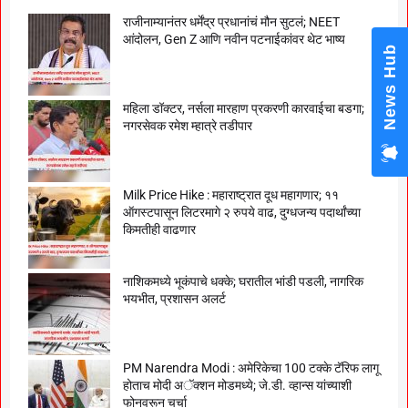
राजीनाम्यानंतर धर्मेंद्र प्रधानांचं मौन सुटलं; NEET
आंदोलन, Gen Z आणि नवीन पटनाईकांवर थेट भाष्य
News Hub
महिला डॉक्टर, नर्सला मारहाण प्रकरणी कारवाईचा बडगा;
नगरसेवक रमेश म्हात्रे तडीपार
Milk Price Hike : महाराष्ट्रात दूध महागणार; ११
ऑगस्टपासून लिटरमागे २ रुपये वाढ, दुग्धजन्य पदार्थांच्या
किमतीही वाढणार
नाशिकमध्ये भूकंपाचे धक्के; घरातील भांडी पडली, नागरिक
भयभीत, प्रशासन अलर्ट
PM Narendra Modi : अमेरिकेचा 100 टक्के टॅरिफ लागू
होताच मोदी अॅक्शन मोडमध्ये; जे.डी. व्हान्स यांच्याशी
फोनवरून चर्चा