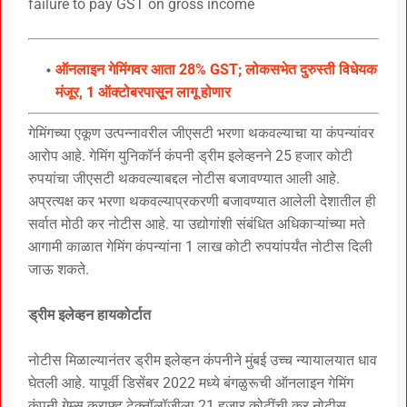
failure to pay GST on gross income
ऑनलाइन गेमिंगवर आता 28% GST; लोकसभेत दुरुस्ती विधेयक
मंजूर, 1 ऑक्टोबरपासून लागू होणार
गेमिंगच्या एकूण उत्पन्नावरील जीएसटी भरणा थकवल्याचा या कंपन्यांवर
आरोप आहे. गेमिंग युनिकॉर्न कंपनी ड्रीम इलेव्हनने 25 हजार कोटी
रुपयांचा जीएसटी थकवल्याबद्दल नोटीस बजावण्यात आली आहे.
अप्रत्यक्ष कर भरणा थकवल्याप्रकरणी बजावण्यात आलेली देशातील ही
सर्वात मोठी कर नोटीस आहे. या उद्योगांशी संबंधित अधिकाऱ्यांच्या मते
आगामी काळात गेमिंग कंपन्यांना 1 लाख कोटी रुपयांपर्यंत नोटीस दिली
जाऊ शकते.
ड्रीम इलेव्हन हायकोर्टात
नोटीस मिळाल्यानंतर ड्रीम इलेव्हन कंपनीने मुंबई उच्च न्यायालयात धाव
घेतली आहे. यापूर्वी डिसेंबर 2022 मध्ये बंगळुरूची ऑनलाइन गेमिंग
कंपनी गेम्स क्राफ्ट टेक्नॉलॉजीला 21 हजार कोटींची कर नोटीस