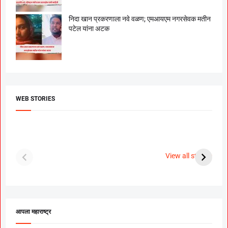
निदा खान प्रकरणाला नवे वळण; एमआयएम नगरसेवक मतीन
पटेल यांना अटक
WEB STORIES
दगडी चाल फेम अभिनेत्री
श्रीमंत दगडूशेठ गणपती
ब
पूजा सावंत ने गुपचूप
2023
स
View all stories
उरकला साखरपुडा.
म
आपला महाराष्ट्र