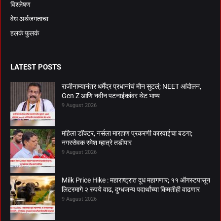
विश्लेषण
वेध अर्थजगताचा
हलकं फुलकं
LATEST POSTS
राजीनाम्यानंतर धर्मेंद्र प्रधानांचं मौन सुटलं; NEET आंदोलन,
Gen Z आणि नवीन पटनाईकांवर थेट भाष्य
9 August 2026
महिला डॉक्टर, नर्सला मारहाण प्रकरणी कारवाईचा बडगा;
नगरसेवक रमेश म्हात्रे तडीपार
9 August 2026
Milk Price Hike : महाराष्ट्रात दूध महागणार; ११ ऑगस्टपासून
लिटरमागे २ रुपये वाढ, दुग्धजन्य पदार्थांच्या किमतीही वाढणार
9 August 2026