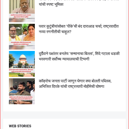
यांची स्पष्ट भूमिका
पवार कुटुंबीयांसोबत ‘पीके’ची बंद दाराआड चर्चा; राष्ट्रवादीत
नव्या रणनीतीची चाहूल?
दुर्दैवाने पक्षांतर बनलेय ‘सन्मानाचा बिल्ला’, शिंदे गटाला धडकी
भरवणारी सर्वाेच्च न्यायालयाची टिप्पणी
काॅक्राेच जनता पार्टी जाणून घेणार क्या बाेलती पब्लिक,
अभिजित दिपके यांची राष्ट्रव्यापी माेहीमेची घाेषणा
WEB STORIES