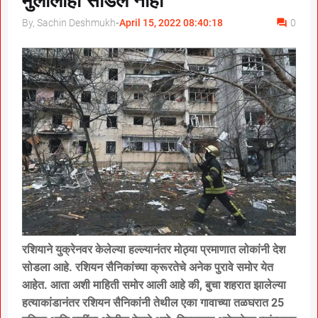
मुलीलाही सोडले नाही
By, Sachin Deshmukh
-
April 15, 2022 08:40:18
0
रशियाने युक्रेनवर केलेल्या हल्ल्यानंतर मोठ्या प्रमाणात लोकांनी देश
सोडला आहे. रशियन सैनिकांच्या क्रूरतेचे अनेक पुरावे समोर येत
आहेत. आता अशी माहिती समोर आली आहे की, बुचा शहरात झालेल्या
हत्याकांडानंतर रशियन सैनिकांनी तेथील एका गावाच्या तळघरात 25