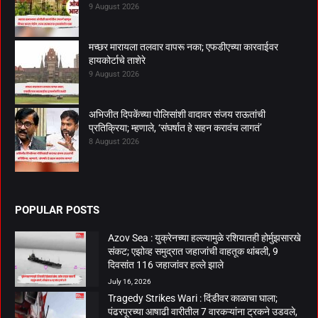
9 August 2026
मच्छर मारायला तलवार वापरू नका; एफडीएच्या कारवाईवर
हायकोर्टाचे ताशेरे
9 August 2026
अभिजीत दिपकेंच्या पोलिसांशी वादावर संजय राऊतांची
प्रतिक्रिया; म्हणाले, ‘संघर्षात हे सहन करावंच लागतं’
8 August 2026
POPULAR POSTS
Azov Sea : युक्रेनच्या हल्ल्यामुळे रशियातही होर्मुझसारखे
संकट; एझोव्ह समुद्रात जहाजांची वाहतूक थांबली, 9
दिवसांत 116 जहाजांवर हल्ले झाले
July 16, 2026
Tragedy Strikes Wari : दिंडीवर काळाचा घाला;
पंढरपूरच्या आषाढी वारीतील 7 वारकऱ्यांना ट्रकने उडवले,