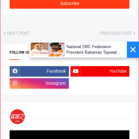
NEXT POST
PREVIOUS POST
×
National OBC Federation
President Babanrao Taywade
FOLLOW US
Claims Only 27 Kunbi
Certificates Issued in
Marathwada After September 2
Facebook
YouTube
GR; Alarming News for Mano
Instagram