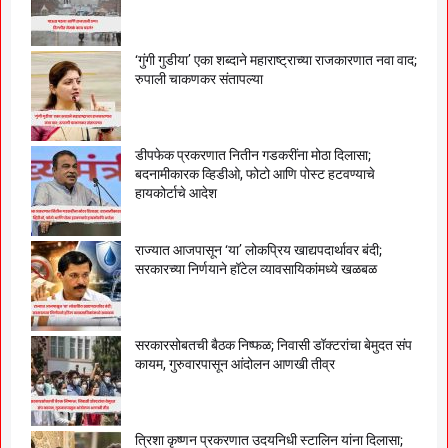
‘गुंगी गुडीया’ एका शब्दाने महाराष्ट्राच्या राजकारणात नवा वाद;
रुपाली चाकणकर संतापल्या
डीपफेक प्रकरणात नितीन गडकरींना मोठा दिलासा;
बदनामीकारक व्हिडीओ, फोटो आणि पोस्ट हटवण्याचे
हायकोर्टाचे आदेश
राज्यात आजपासून ‘या’ लोकप्रिय खाद्यपदार्थावर बंदी;
सरकारच्या निर्णयाने हॉटेल व्यावसायिकांमध्ये खळबळ
सरकारसोबतची बैठक निष्फळ; निवासी डॉक्टरांचा बेमुदत संप
कायम, गुरुवारपासून आंदोलन आणखी तीव्र
त्रिशा कृष्णन प्रकरणात उदयनिधी स्टालिन यांना दिलासा;