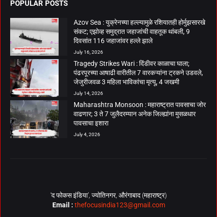
POPULAR POSTS
Azov Sea : युक्रेनच्या हल्ल्यामुळे रशियातही होर्मुझसारखे
संकट; एझोव्ह समुद्रात जहाजांची वाहतूक थांबली, 9
दिवसांत 116 जहाजांवर हल्ले झाले
July 16, 2026
Tragedy Strikes Wari : दिंडीवर काळाचा घाला;
पंढरपूरच्या आषाढी वारीतील 7 वारकऱ्यांना ट्रकने उडवले,
जेजुरीजवळ 3 महिला भाविकांचा मृत्यू, 4 जखमी
July 14, 2026
Maharashtra Monsoon : महाराष्ट्रात पावसाचा जोर
वाढणार; 3 ते 7 जुलैदरम्यान अनेक जिल्ह्यांना मुसळधार
पावसाचा इशारा
July 4, 2026
‘द फोकस इंडिया’, ज्योतिनगर, औरंगाबाद (महाराष्ट्र)
Email :
thefocusindia123@gmail.com