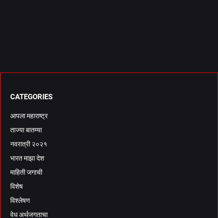
CATEGORIES
आपला महाराष्ट्र
ताज्या बातम्या
नवरात्री २०२१
भारत माझा देश
माहिती जगाची
विशेष
विश्लेषण
वेध अर्थजगताचा