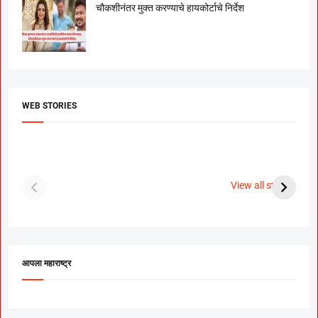
चौकशीनंतर मुक्त करण्याचे हायकोर्टाचे निर्देश
WEB STORIES
दगडी चाल फेम अभिनेत्री
श्रीमंत दगडूशेठ गणपती
ब
पूजा सावंत ने गुपचूप
2023
स
View all stories
उरकला साखरपुडा.
म
आपला महाराष्ट्र