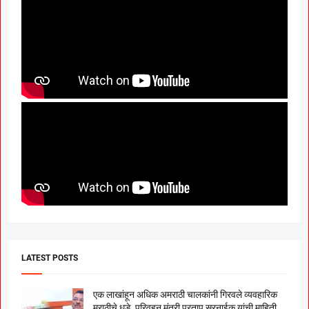
LATEST POSTS
एक लाखांहून अधिक अमराठी चालकांनी गिरवले व्यवहारिक
मराठीचे धडे, परिवहन मंत्री प्रताप सरनाईक यांची माहिती