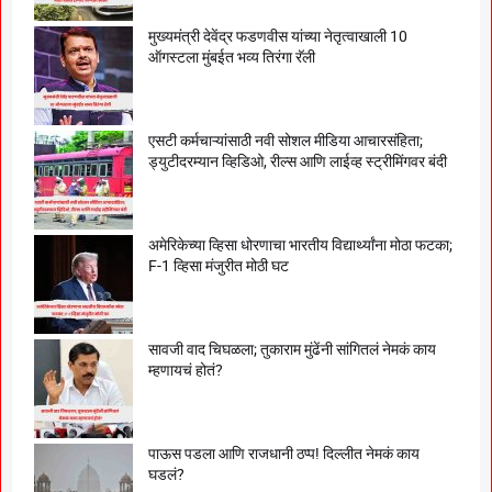
मुख्यमंत्री देवेंद्र फडणवीस यांच्या नेतृत्वाखाली 10
ऑगस्टला मुंबईत भव्य तिरंगा रॅली
एसटी कर्मचाऱ्यांसाठी नवी सोशल मीडिया आचारसंहिता;
ड्युटीदरम्यान व्हिडिओ, रील्स आणि लाईव्ह स्ट्रीमिंगवर बंदी
अमेरिकेच्या व्हिसा धोरणाचा भारतीय विद्यार्थ्यांना मोठा फटका;
F-1 व्हिसा मंजुरीत मोठी घट
सावजी वाद चिघळला; तुकाराम मुंढेंनी सांगितलं नेमकं काय
म्हणायचं होतं?
पाऊस पडला आणि राजधानी ठप्प! दिल्लीत नेमकं काय
घडलं?