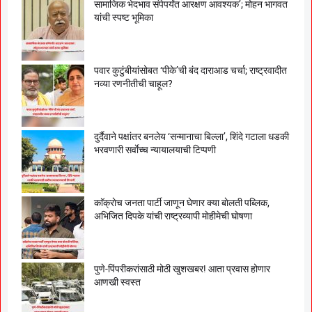
सामाजिक भेदभाव संपेपर्यंत आरक्षण आवश्यक’; मोहन भागवत
यांची स्पष्ट भूमिका
पवार कुटुंबीयांसोबत ‘पीके’ची बंद दाराआड चर्चा; राष्ट्रवादीत
नव्या रणनीतीची चाहूल?
दुर्दैवाने पक्षांतर बनलेय ‘सन्मानाचा बिल्ला’, शिंदे गटाला धडकी
भरवणारी सर्वाेच्च न्यायालयाची टिप्पणी
काॅक्राेच जनता पार्टी जाणून घेणार क्या बाेलती पब्लिक,
अभिजित दिपके यांची राष्ट्रव्यापी माेहीमेची घाेषणा
पुणे-पिंपरीकरांसाठी मोठी खुशखबर! आता प्रवास होणार
आणखी स्वस्त