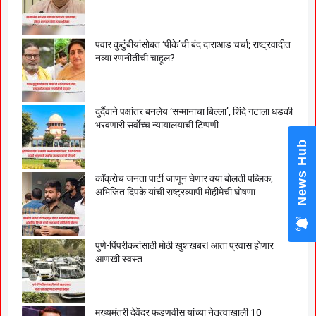
पवार कुटुंबीयांसोबत ‘पीके’ची बंद दाराआड चर्चा; राष्ट्रवादीत
नव्या रणनीतीची चाहूल?
दुर्दैवाने पक्षांतर बनलेय ‘सन्मानाचा बिल्ला’, शिंदे गटाला धडकी
भरवणारी सर्वाेच्च न्यायालयाची टिप्पणी
News Hub
काॅक्राेच जनता पार्टी जाणून घेणार क्या बाेलती पब्लिक,
अभिजित दिपके यांची राष्ट्रव्यापी माेहीमेची घाेषणा
पुणे-पिंपरीकरांसाठी मोठी खुशखबर! आता प्रवास होणार
आणखी स्वस्त
मुख्यमंत्री देवेंद्र फडणवीस यांच्या नेतृत्वाखाली 10