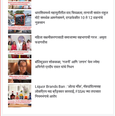
धाराशिवमध्ये महायुतीतील वाद चिघळला; तानाजी सावंत-राहुल
मोटे समर्थक आमनेसामने, दगडफेकीत 10 ते 12 वाहनांचे
नुकसान
महिला सक्षमीकरणासाठी समाजाच्या सहभागाची गरज : अमृता
फडणवीस
बॉलिवूडवर शोककळा; ‘गजनी’ आणि ‘लगान’ फेम ज्येष्ठ
अभिनेते प्रदीप रावत यांचे निधन
Liquor Brands Ban : ‘ओल्ड मॉंक’, मॅकडॉवेल्ससह
लोकप्रिय मद्य ब्रँड्सवर कारवाई; FSSAI च्या तपासात
नियमभंगाचे आरोप