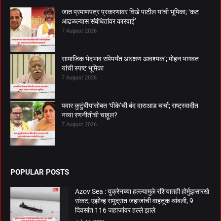
जात प्रमाणपत्र प्रकरणावर विखे पाटील यांची भूमिका; ‘कट
आढळल्यास संबंधितांवर कारवाई’
7 August 2026
सामाजिक भेदभाव संपेपर्यंत आरक्षण आवश्यक’; मोहन भागवत
यांची स्पष्ट भूमिका
7 August 2026
पवार कुटुंबीयांसोबत ‘पीके’ची बंद दाराआड चर्चा; राष्ट्रवादीत
नव्या रणनीतीची चाहूल?
7 August 2026
POPULAR POSTS
Azov Sea : युक्रेनच्या हल्ल्यामुळे रशियातही होर्मुझसारखे
संकट; एझोव्ह समुद्रात जहाजांची वाहतूक थांबली, 9
दिवसांत 116 जहाजांवर हल्ले झाले