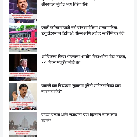
ऑगस्टला मुंबईत भव्य तिरंगा रॅली
एसटी कर्मचाऱ्यांसाठी नवी सोशल मीडिया आचारसंहिता;
ड्युटीदरम्यान व्हिडिओ, रील्स आणि लाईव्ह स्ट्रीमिंगवर बंदी
अमेरिकेच्या व्हिसा धोरणाचा भारतीय विद्यार्थ्यांना मोठा फटका;
F-1 व्हिसा मंजुरीत मोठी घट
सावजी वाद चिघळला; तुकाराम मुंढेंनी सांगितलं नेमकं काय
म्हणायचं होतं?
पाऊस पडला आणि राजधानी ठप्प! दिल्लीत नेमकं काय
घडलं?