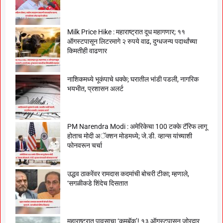
Milk Price Hike : महाराष्ट्रात दूध महागणार; ११
ऑगस्टपासून लिटरमागे २ रुपये वाढ, दुग्धजन्य पदार्थांच्या
किमतीही वाढणार
नाशिकमध्ये भूकंपाचे धक्के; घरातील भांडी पडली, नागरिक
भयभीत, प्रशासन अलर्ट
PM Narendra Modi : अमेरिकेचा 100 टक्के टॅरिफ लागू
होताच मोदी अॅक्शन मोडमध्ये; जे.डी. व्हान्स यांच्याशी
फोनवरून चर्चा
उद्धव ठाकरेंवर रामदास कदमांची बोचरी टीका; म्हणाले,
‘सगळीकडे शिंदेच दिसतात
महाराष्ट्रात पावसाचा ‘कमबॅक’! १३ ऑगस्टपासून जोरदार