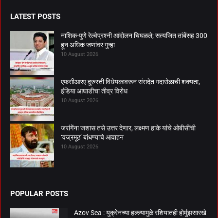
LATEST POSTS
नाशिक-पुणे रेल्वेप्रश्नी आंदोलन चिघळले; सत्यजित तांबेंसह 300
हून अधिक जणांवर गुन्हा
10 August 2026
एफसीआरए दुरुस्ती विधेयकावरून संसदेत गदारोळाची शक्यता,
इंडिया आघाडीचा तीव्र विरोध
10 August 2026
जरांगेंना जशास तसे उत्तर देणार, लक्ष्मण हाके यांचे ओबीसींची
‘वज्रमूठ’ बांधण्याचे आवाहन
10 August 2026
POPULAR POSTS
Azov Sea : युक्रेनच्या हल्ल्यामुळे रशियातही होर्मुझसारखे