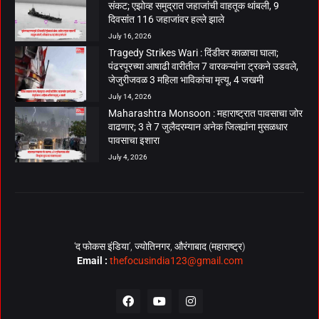
संकट; एझोव्ह समुद्रात जहाजांची वाहतूक थांबली, 9
दिवसांत 116 जहाजांवर हल्ले झाले
July 16, 2026
Tragedy Strikes Wari : दिंडीवर काळाचा घाला;
पंढरपूरच्या आषाढी वारीतील 7 वारकऱ्यांना ट्रकने उडवले,
जेजुरीजवळ 3 महिला भाविकांचा मृत्यू, 4 जखमी
July 14, 2026
Maharashtra Monsoon : महाराष्ट्रात पावसाचा जोर
वाढणार; 3 ते 7 जुलैदरम्यान अनेक जिल्ह्यांना मुसळधार
पावसाचा इशारा
July 4, 2026
‘द फोकस इंडिया’, ज्योतिनगर, औरंगाबाद (महाराष्ट्र)
Email :
thefocusindia123@gmail.com